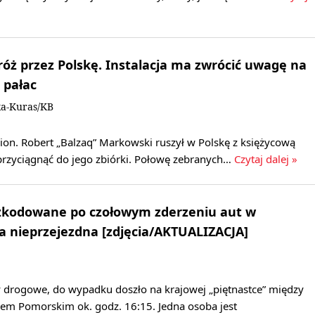
óż przez Polskę. Instalacja ma zwrócić uwagę na
a pałac
ka-Kuras/KB
lion. Robert „Balzaq” Markowski ruszył w Polskę z księżycową
 przyciągnąć do jego zbiórki. Połowę zebranych…
Czytaj dalej »
zkodowane po czołowym zderzeniu aut w
a nieprzejezdna [zdjęcia/AKTUALIZACJA]
y drogowe, do wypadku doszło na krajowej „piętnastce” między
m Pomorskim ok. godz. 16:15. Jedna osoba jest