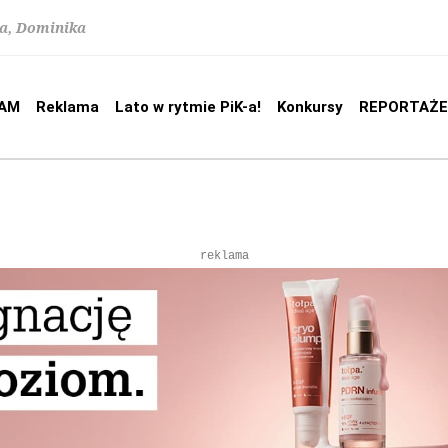
na, Dominika
AM
Reklama
Lato w rytmie PiK-a!
Konkursy
REPORTAŻE
reklama