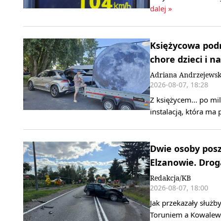
dalej »
Księżycowa podr
chore dzieci i n
Adriana Andrzejews
2026-08-07, 18:28
Z księżycem... po mi
instalacją, która ma
Dwie osoby pos
Elzanowie. Drog
Redakcja/KB
2026-08-07, 18:00
Jak przekazały służb
Toruniem a Kowalewe