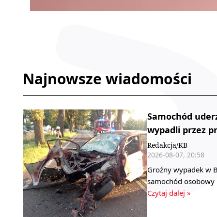
Najnowsze wiadomości
Samochód uderz
wypadli przez pr
Redakcja/KB
2026-08-07, 20:58
Groźny wypadek w B
samochód osobowy ud
Czytaj dalej »