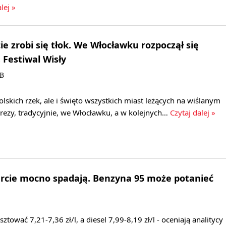
lej »
e zrobi się tłok. We Włocławku rozpoczął się
 Festiwal Wisły
KB
olskich rzek, ale i święto wszystkich miast leżących na wiślanym
rezy, tradycyjnie, we Włocławku, a w kolejnych…
Czytaj dalej »
urcie mocno spadają. Benzyna 95 może potanieć
ować 7,21-7,36 zł/l, a diesel 7,99-8,19 zł/l - oceniają analitycy