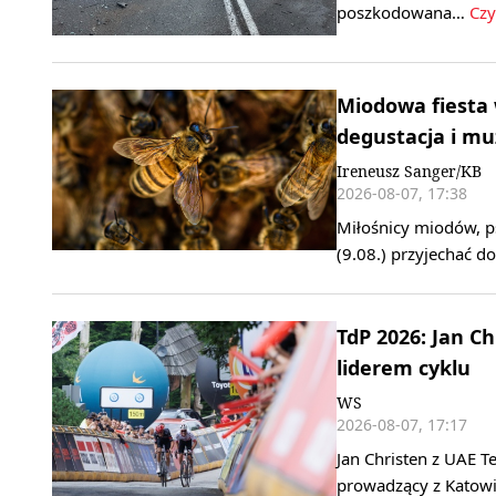
poszkodowana…
Czy
Miodowa fiesta 
degustacja i m
Ireneusz Sanger/KB
2026-08-07, 17:38
Miłośnicy miodów, ps
(9.08.) przyjechać 
TdP 2026: Jan C
liderem cyklu
WS
2026-08-07, 17:17
Jan Christen z UAE T
prowadzący z Katowi