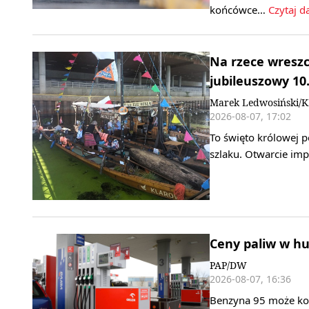
końcówce…
Czytaj da
Na rzece wreszci
jubileuszowy 10.
Marek Ledwosiński/
2026-08-07, 17:02
To święto królowej p
szlaku. Otwarcie imp
Ceny paliw w h
PAP/DW
2026-08-07, 16:36
Benzyna 95 może koszt