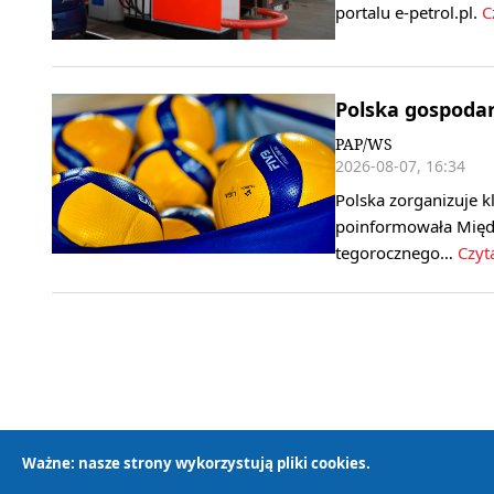
portalu e-petrol.pl.
Cz
Polska gospoda
PAP/WS
2026-08-07, 16:34
Polska zorganizuje k
poinformowała Międ
tegorocznego…
Czyta
Ważne: nasze strony wykorzystują pliki cookies.