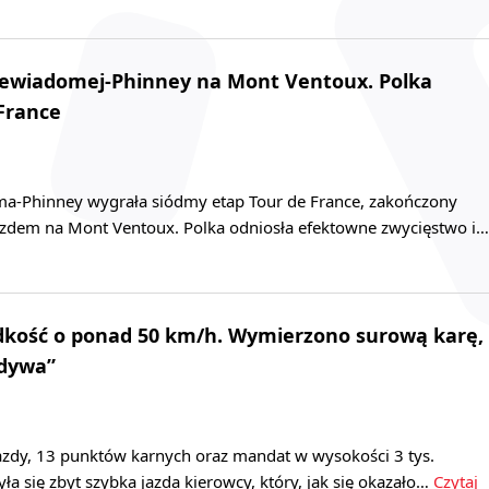
Niewiadomej-Phinney na Mont Ventoux. Polka
 France
a-Phinney wygrała siódmy etap Tour de France, zakończony
dem na Mont Ventoux. Polka odniosła efektowne zwycięstwo i…
ędkość o ponad 50 km/h. Wymierzono surową karę,
ydywa”
zdy, 13 punktów karnych oraz mandat w wysokości 3 tys.
yła się zbyt szybka jazda kierowcy, który, jak się okazało…
Czytaj