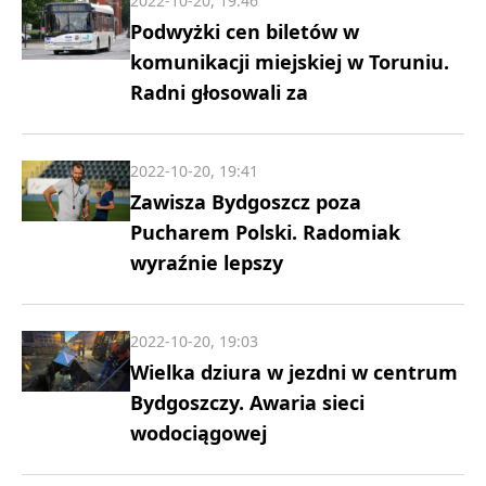
2022-10-20, 19:46
Podwyżki cen biletów w
komunikacji miejskiej w Toruniu.
Radni głosowali za
2022-10-20, 19:41
Zawisza Bydgoszcz poza
Pucharem Polski. Radomiak
wyraźnie lepszy
2022-10-20, 19:03
Wielka dziura w jezdni w centrum
Bydgoszczy. Awaria sieci
wodociągowej