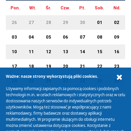
Pon.
Wt.
Śr.
Czw.
Pt.
Sob.
Nd.
26
27
28
29
30
01
02
03
04
05
06
07
08
09
10
11
12
13
14
15
16
17
18
19
20
21
22
23
Ważne: nasze strony wykorzystują pliki cookies.
24
25
26
27
28
29
30
Używamy informacji zapisanych za pomocą cookies i podobnych
technologii m.in. w celach reklamowych i statystycznych oraz w celu
31
01
02
03
04
05
06
dostosowania naszych serwisów do indywidualnych potrzeb
użytkowników. Mogą też stosować je współpracujący z nami
reklamodawcy, firmy badawcze oraz dostawcy aplikacji
multimedialnych. W programie służącym do obsługi internetu
można zmienić ustawienia dotyczące cookies. Korzystanie z
Polityka Prywatności