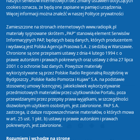
naszych serwisów internetowych bez zmiany ustawień dotyczących
Zasady korzystania z Serwisu
cookies oznacza, że będą one zapisane w pamięci urządzenia.
Więcej informacji można znaleźć w naszej
Polityce prywatności
Organizacje Pożytku Publicznego
Cyfryzacja DAB+
Zamieszczone na stronach internetowych www.radiopik.pl
materiały sygnowane skrótem „PAP” stanowią element Serwisów
Polityka ochrony danych osobowych
Informacyjnych PAP, będących bazą danych, których producentem
Abonament
i wydawcą jest Polska Agencja Prasowa S.A. z siedzibą w Warszawie.
Zamówienia publiczne
Chronione są one przepisami ustawy z dnia 4 lutego 1994 r. o
prawie autorskim i prawach pokrewnych oraz ustawy z dnia 27 lipca
2001 r. o ochronie baz danych. Powyższe materiały
Biuletyn Informacji Publicznej
wykorzystywane są przez Polskie Radio Regionalną Rozgłośnię w
Bydgoszczy „Polskie Radio Pomorza i Kujaw” S.A. na podstawie
stosownej umowy licencyjnej. Jakiekolwiek wykorzystywanie
przedmiotowych materiałów przez użytkowników Portalu, poza
przewidzianymi przez przepisy prawa wyjątkami, w szczególności
dozwolonym użytkiem osobistym, jest zabronione. PAP S.A.
zastrzega, iż dalsze rozpowszechnianie materiałów, o których mowa
w art. 25 ust. 1 pkt. b) ustawy o prawie autorskim i prawach
pokrewnych, jest zabronione.
Rozumiem i wchodzę na stronę