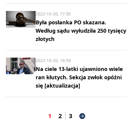
2022-10-20, 17:30
Była posłanka PO skazana.
Według sądu wyłudziła 250 tysięcy
złotych
2022-10-20, 16:59
Na ciele 13-latki ujawniono wiele
ran kłutych. Sekcja zwłok opóźni
się [aktualizacja]
1
2
3