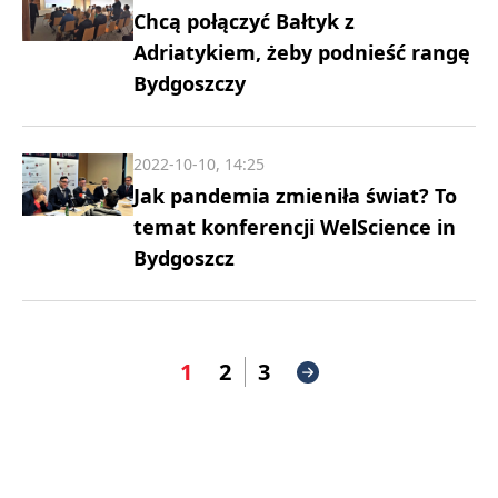
Chcą połączyć Bałtyk z
Adriatykiem, żeby podnieść rangę
Bydgoszczy
2022-10-10, 14:25
Jak pandemia zmieniła świat? To
temat konferencji WelScience in
Bydgoszcz
1
2
3