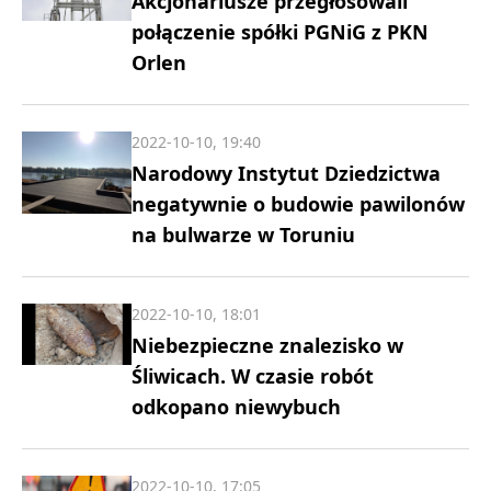
Akcjonariusze przegłosowali
połączenie spółki PGNiG z PKN
Orlen
2022-10-10, 19:40
Narodowy Instytut Dziedzictwa
negatywnie o budowie pawilonów
na bulwarze w Toruniu
2022-10-10, 18:01
Niebezpieczne znalezisko w
Śliwicach. W czasie robót
odkopano niewybuch
2022-10-10, 17:05