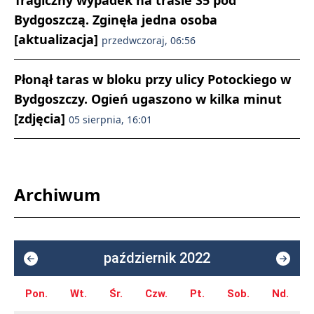
Tragiczny wypadek na trasie S5 pod
Bydgoszczą. Zginęła jedna osoba
[aktualizacja]
przedwczoraj, 06:56
Płonął taras w bloku przy ulicy Potockiego w
Bydgoszczy. Ogień ugaszono w kilka minut
[zdjęcia]
05 sierpnia, 16:01
Archiwum
październik 2022
Pon.
Wt.
Śr.
Czw.
Pt.
Sob.
Nd.