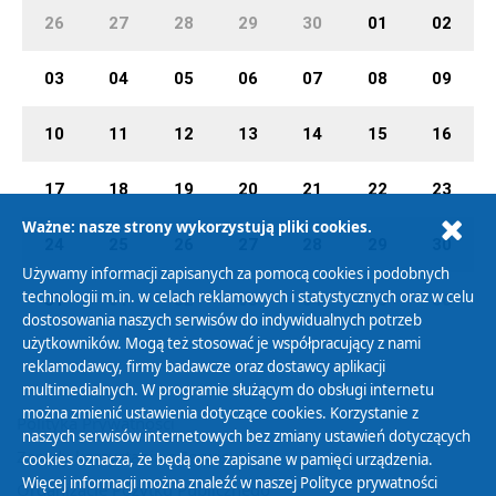
26
27
28
29
30
01
02
03
04
05
06
07
08
09
10
11
12
13
14
15
16
17
18
19
20
21
22
23
Ważne: nasze strony wykorzystują pliki cookies.
24
25
26
27
28
29
30
Używamy informacji zapisanych za pomocą cookies i podobnych
technologii m.in. w celach reklamowych i statystycznych oraz w celu
31
01
02
03
04
05
06
dostosowania naszych serwisów do indywidualnych potrzeb
użytkowników. Mogą też stosować je współpracujący z nami
reklamodawcy, firmy badawcze oraz dostawcy aplikacji
multimedialnych. W programie służącym do obsługi internetu
można zmienić ustawienia dotyczące cookies. Korzystanie z
Polityka Prywatności
naszych serwisów internetowych bez zmiany ustawień dotyczących
Zasady korzystania z Serwisu
cookies oznacza, że będą one zapisane w pamięci urządzenia.
Więcej informacji można znaleźć w naszej
Polityce prywatności
Organizacje Pożytku Publicznego