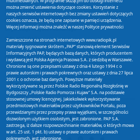
multimedialnych. W programie służącym do obsługi internetu
można zmienić ustawienia dotyczące cookies. Korzystanie z
Polityka Prywatności
naszych serwisów internetowych bez zmiany ustawień dotyczących
Zasady korzystania z Serwisu
cookies oznacza, że będą one zapisane w pamięci urządzenia.
Więcej informacji można znaleźć w naszej
Polityce prywatności
Organizacje Pożytku Publicznego
Cyfryzacja DAB+
Zamieszczone na stronach internetowych www.radiopik.pl
materiały sygnowane skrótem „PAP” stanowią element Serwisów
Polityka ochrony danych osobowych
Informacyjnych PAP, będących bazą danych, których producentem
Abonament
i wydawcą jest Polska Agencja Prasowa S.A. z siedzibą w Warszawie.
Zamówienia publiczne
Chronione są one przepisami ustawy z dnia 4 lutego 1994 r. o
prawie autorskim i prawach pokrewnych oraz ustawy z dnia 27 lipca
2001 r. o ochronie baz danych. Powyższe materiały
Biuletyn Informacji Publicznej
wykorzystywane są przez Polskie Radio Regionalną Rozgłośnię w
Bydgoszczy „Polskie Radio Pomorza i Kujaw” S.A. na podstawie
stosownej umowy licencyjnej. Jakiekolwiek wykorzystywanie
przedmiotowych materiałów przez użytkowników Portalu, poza
przewidzianymi przez przepisy prawa wyjątkami, w szczególności
dozwolonym użytkiem osobistym, jest zabronione. PAP S.A.
zastrzega, iż dalsze rozpowszechnianie materiałów, o których mowa
w art. 25 ust. 1 pkt. b) ustawy o prawie autorskim i prawach
pokrewnych, jest zabronione.