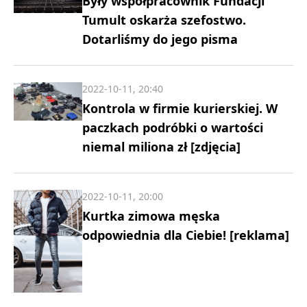
Były współpracownik Fundacji
Tumult oskarża szefostwo.
Dotarliśmy do jego pisma
2022-10-11, 20:40
Kontrola w firmie kurierskiej. W
paczkach podróbki o wartości
niemal miliona zł [zdjęcia]
2022-10-11, 20:00
Kurtka zimowa męska
odpowiednia dla Ciebie! [reklama]