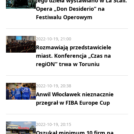
Jego dzieła wystawiano w La Scali.
Opera „Don Desiderio” na
Festiwalu Operowym
2022-10-19, 21:00
Rozmawiają przedstawiciele
miast. Konferencja „Czas na
regiON” trwa w Toruniu
2022-10-19, 20:38
Anwil Włocławek nieznacznie
przegrał w FIBA Europe Cup
2022-10-19, 20:15
Oszukał minimum 10 firm na