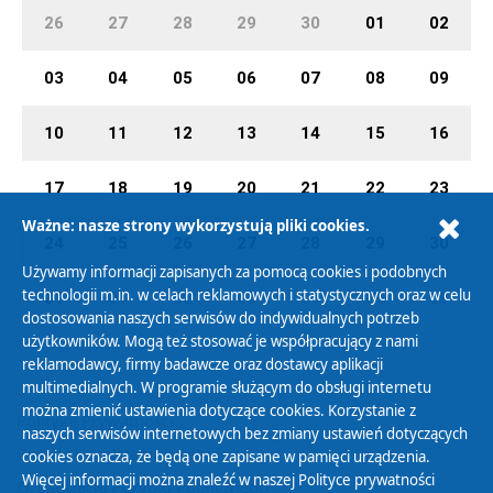
26
27
28
29
30
01
02
03
04
05
06
07
08
09
10
11
12
13
14
15
16
17
18
19
20
21
22
23
Ważne: nasze strony wykorzystują pliki cookies.
24
25
26
27
28
29
30
Używamy informacji zapisanych za pomocą cookies i podobnych
technologii m.in. w celach reklamowych i statystycznych oraz w celu
31
01
02
03
04
05
06
dostosowania naszych serwisów do indywidualnych potrzeb
użytkowników. Mogą też stosować je współpracujący z nami
reklamodawcy, firmy badawcze oraz dostawcy aplikacji
multimedialnych. W programie służącym do obsługi internetu
można zmienić ustawienia dotyczące cookies. Korzystanie z
Polityka Prywatności
naszych serwisów internetowych bez zmiany ustawień dotyczących
Zasady korzystania z Serwisu
cookies oznacza, że będą one zapisane w pamięci urządzenia.
Więcej informacji można znaleźć w naszej
Polityce prywatności
Organizacje Pożytku Publicznego