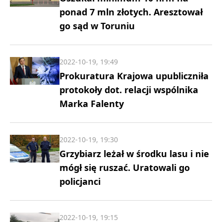
ponad 7 mln złotych. Aresztował
go sąd w Toruniu
2022-10-19, 19:49
Prokuratura Krajowa upubliczniła
protokoły dot. relacji wspólnika
Marka Falenty
2022-10-19, 19:30
Grzybiarz leżał w środku lasu i nie
mógł się ruszać. Uratowali go
policjanci
2022-10-19, 19:15