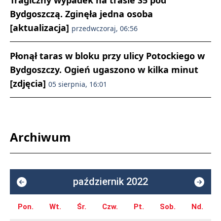
Tragiczny wypadek na trasie S5 pod
Bydgoszczą. Zginęła jedna osoba
[aktualizacja]
przedwczoraj, 06:56
Płonął taras w bloku przy ulicy Potockiego w
Bydgoszczy. Ogień ugaszono w kilka minut
[zdjęcia]
05 sierpnia, 16:01
Archiwum
październik 2022
Pon.
Wt.
Śr.
Czw.
Pt.
Sob.
Nd.