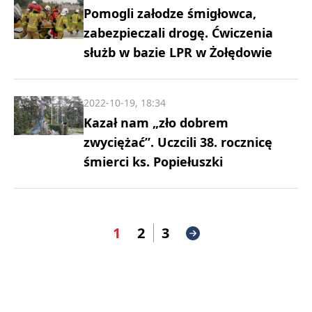
Pomogli załodze śmigłowca,
zabezpieczali drogę. Ćwiczenia
służb w bazie LPR w Żołędowie
2022-10-19, 18:34
Kazał nam „zło dobrem
zwyciężać”. Uczcili 38. rocznicę
śmierci ks. Popiełuszki
1
2
3