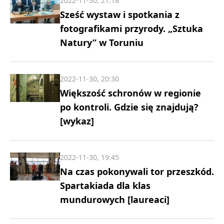
2022-11-30, 21:18
Sześć wystaw i spotkania z
fotografikami przyrody. „Sztuka
Natury” w Toruniu
2022-11-30, 20:30
Większość schronów w regionie
po kontroli. Gdzie się znajdują?
[wykaz]
2022-11-30, 19:45
Na czas pokonywali tor przeszkód.
Spartakiada dla klas
mundurowych [laureaci]