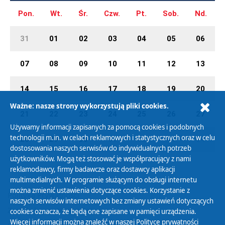
Pon.
Wt.
Śr.
Czw.
Pt.
Sob.
Nd.
31
01
02
03
04
05
06
07
08
09
10
11
12
13
14
15
16
17
18
19
20
Ważne: nasze strony wykorzystują pliki cookies.
21
22
23
24
25
26
27
Używamy informacji zapisanych za pomocą cookies i podobnych
technologii m.in. w celach reklamowych i statystycznych oraz w celu
28
29
30
01
02
03
04
dostosowania naszych serwisów do indywidualnych potrzeb
użytkowników. Mogą też stosować je współpracujący z nami
reklamodawcy, firmy badawcze oraz dostawcy aplikacji
multimedialnych. W programie służącym do obsługi internetu
można zmienić ustawienia dotyczące cookies. Korzystanie z
Polityka Prywatności
naszych serwisów internetowych bez zmiany ustawień dotyczących
Zasady korzystania z Serwisu
cookies oznacza, że będą one zapisane w pamięci urządzenia.
Więcej informacji można znaleźć w naszej
Polityce prywatności