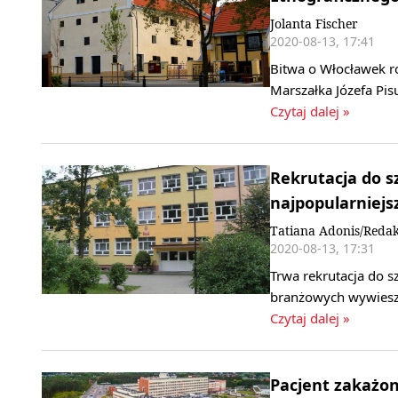
Jolanta Fischer
2020-08-13, 17:41
Bitwa o Włocławek r
Marszałka Józefa Pi
Czytaj dalej »
Rekrutacja do s
najpopularniejs
Tatiana Adonis/Redak
2020-08-13, 17:31
Trwa rekrutacja do s
branżowych wywieszo
Czytaj dalej »
Pacjent zakażon