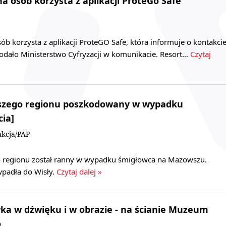
a osób korzysta z aplikacji ProteGo Safe
ób korzysta z aplikacji ProteGO Safe, która informuje o kontakci
odało Ministerstwo Cyfryzacji w komunikacie. Resort…
Czytaj
szego regionu poszkodowany w wypadku
cia]
kcja/PAP
o regionu został ranny w wypadku śmigłowca na Mazowszu.
padła do Wisły.
Czytaj dalej »
ka w dźwięku i w obrazie - na ścianie Muzeum
o