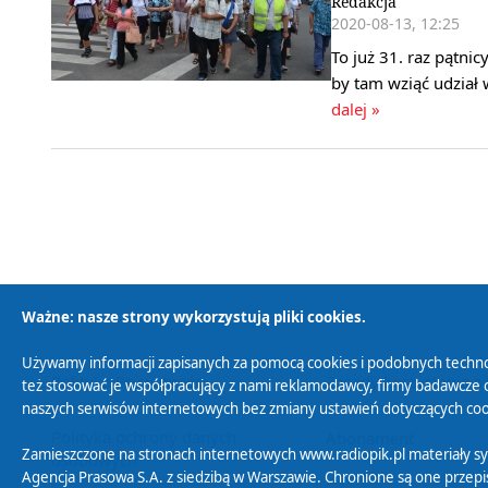
Redakcja
2020-08-13, 12:25
To już 31. raz pątni
by tam wziąć udzia
dalej »
Ważne: nasze strony wykorzystują pliki cookies.
Używamy informacji zapisanych za pomocą cookies i podobnych techno
Polityka Prywatności
Zasady korzystania z
też stosować je współpracujący z nami reklamodawcy, firmy badawcze o
naszych serwisów internetowych bez zmiany ustawień dotyczących cook
Polityka ochrony danych
Abonament
Zamieszczone na stronach internetowych www.radiopik.pl materiały 
osobowych
Agencja Prasowa S.A. z siedzibą w Warszawie. Chronione są one przepis