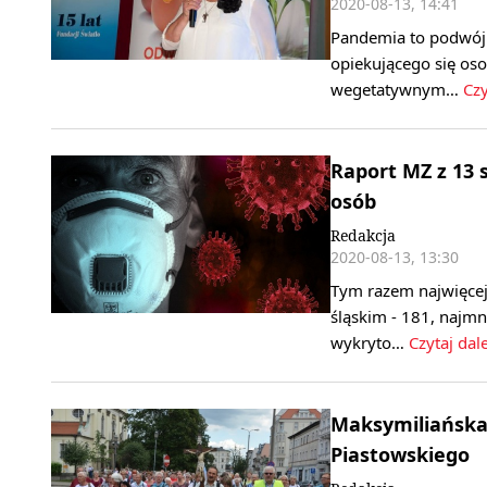
2020-08-13, 14:41
Pandemia to podwójn
opiekującego się oso
wegetatywnym…
Czy
Raport MZ z 13 
osób
Redakcja
2020-08-13, 13:30
Tym razem najwięce
śląskim - 181, najm
wykryto…
Czytaj dale
Maksymiliańska 
Piastowskiego