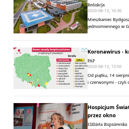
Redakcja
2020-08-13, 16:30
Mieszkaniec Bydgosz
jednoimiennego w Gr
Koronawirus - kr
PAP
2020-08-13, 15:50
Od piątku, 14 sierpn
i czerwonymi - czyli
Hospicjum Świat
przez okno
Elżbieta Rupniewska