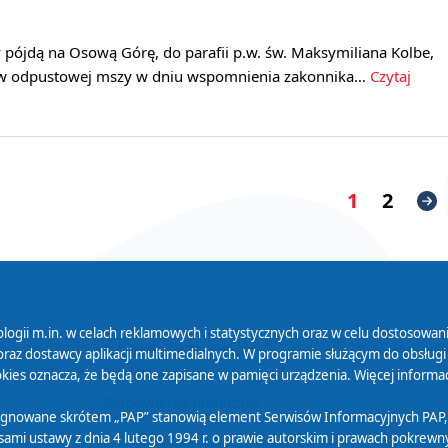
cy pójdą na Osową Górę, do parafii p.w. św. Maksymiliana Kolbe,
ł w odpustowej mszy w dniu wspomnienia zakonnika…
Czytaj
1
2
logii m.in. w celach reklamowych i statystycznych oraz w celu dostosow
 Serwisu
Organizacje Pożytku
Cyfryzacja D
raz dostawcy aplikacji multimedialnych. W programie służącym do obsługi
Publicznego
ies oznacza, że będą one zapisane w pamięci urządzenia. Więcej informac
Zamówienia publiczne
sygnowane skrótem „PAP” stanowią element Serwisów Informacyjnych PAP,
ami ustawy z dnia 4 lutego 1994 r. o prawie autorskim i prawach pokrewnyc