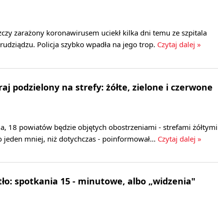
czy zarażony koronawirusem uciekł kilka dni temu ze szpitala
udziądzu. Policja szybko wpadła na jego trop.
Czytaj dalej »
aj podzielony na strefy: żółte, zielone i czerwone
ia, 18 powiatów będzie objętych obostrzeniami - strefami żółtymi
 o jeden mniej, niż dotychczas - poinformował…
Czytaj dalej »
ło: spotkania 15 - minutowe, albo „widzenia"