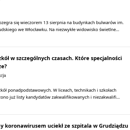
ozegra się wieczorem 13 sierpnia na budynkach bulwarów im.
sudskiego we Włocławku. Na niezwykłe widowisko świetlne…
zkół w szczególnych czasach. Które specjalności
ze?
cja
zkół ponadpodstawowych. W liceach, technikach i szkołach
no już listy kandydatów zakwalifikowanych i niezakwalifi…
y koronawirusem uciekł ze szpitala w Grudziądzu