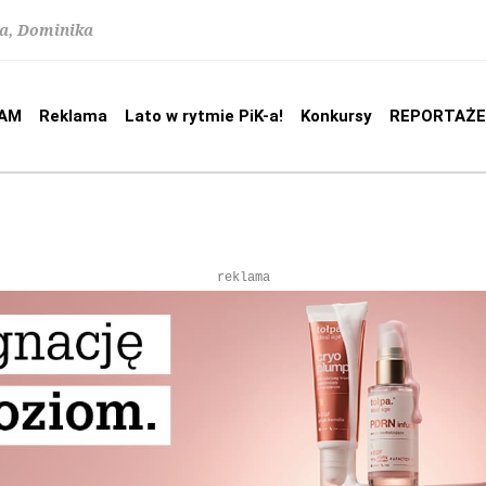
na, Dominika
AM
Reklama
Lato w rytmie PiK-a!
Konkursy
REPORTAŻE
reklama