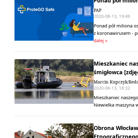
Ponad pół milion
PAP
2020-08-13, 19:49
Ponad pół miliona os
z koronawirusem - p
dalej »
Mieszkaniec na
śmigłowca [zdję
Marcin Kupczyk/Reda
2020-08-13, 18:32
Mieszkaniec naszeg
Niewielka maszyna w
Obrona Włocław
Etnograficzneg