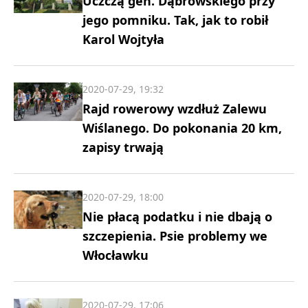
Uczczą gen. Dąbrowskiego przy
jego pomniku. Tak, jak to robił
Karol Wojtyła
2020-07-29, 19:32
Rajd rowerowy wzdłuż Zalewu
Wiślanego. Do pokonania 20 km,
zapisy trwają
2020-07-29, 18:00
Nie płacą podatku i nie dbają o
szczepienia. Psie problemy we
Włocławku
2020-07-29, 17:06