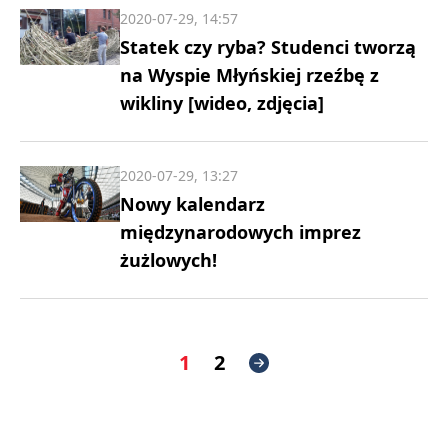
2020-07-29, 14:57
Statek czy ryba? Studenci tworzą
na Wyspie Młyńskiej rzeźbę z
wikliny [wideo, zdjęcia]
2020-07-29, 13:27
Nowy kalendarz
międzynarodowych imprez
żużlowych!
1
2