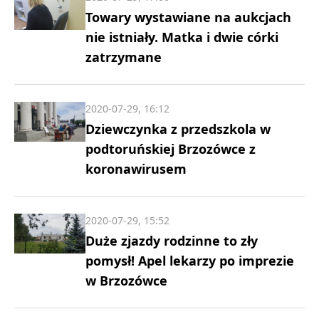
Towary wystawiane na aukcjach
nie istniały. Matka i dwie córki
zatrzymane
2020-07-29, 16:12
Dziewczynka z przedszkola w
podtoruńskiej Brzozówce z
koronawirusem
2020-07-29, 15:52
Duże zjazdy rodzinne to zły
pomysł! Apel lekarzy po imprezie
w Brzozówce