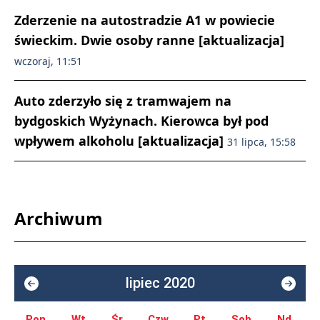
Zderzenie na autostradzie A1 w powiecie
świeckim. Dwie osoby ranne [aktualizacja]
wczoraj, 11:51
Auto zderzyło się z tramwajem na
bydgoskich Wyżynach. Kierowca był pod
wpływem alkoholu [aktualizacja]
31 lipca, 15:58
Archiwum
lipiec 2020
Pon.
Wt.
Śr.
Czw.
Pt.
Sob.
Nd.