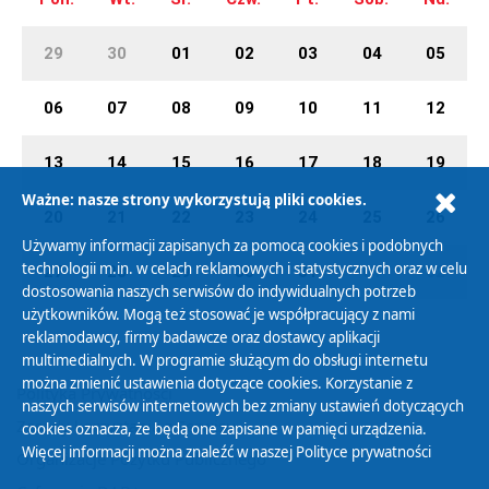
29
30
01
02
03
04
05
06
07
08
09
10
11
12
13
14
15
16
17
18
19
Ważne: nasze strony wykorzystują pliki cookies.
20
21
22
23
24
25
26
Używamy informacji zapisanych za pomocą cookies i podobnych
technologii m.in. w celach reklamowych i statystycznych oraz w celu
27
28
29
30
31
01
02
dostosowania naszych serwisów do indywidualnych potrzeb
użytkowników. Mogą też stosować je współpracujący z nami
reklamodawcy, firmy badawcze oraz dostawcy aplikacji
multimedialnych. W programie służącym do obsługi internetu
można zmienić ustawienia dotyczące cookies. Korzystanie z
Polityka Prywatności
naszych serwisów internetowych bez zmiany ustawień dotyczących
Zasady korzystania z Serwisu
cookies oznacza, że będą one zapisane w pamięci urządzenia.
Więcej informacji można znaleźć w naszej
Polityce prywatności
Organizacje Pożytku Publicznego