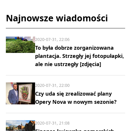
Najnowsze wiadomości
2020-07-31, 22:06
To była dobrze zorganizowana
plantacja. Strzegły jej fotopułapki,
ale nie ustrzegły [zdjęcia]
2020-07-31, 22:00
Czy uda się zrealizować plany
Opery Nova w nowym sezonie?
2020-07-31, 21:08