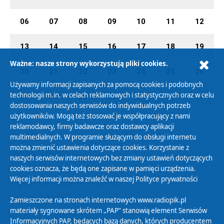
06
07
08
09
10
11
12
13
14
15
16
17
18
19
Ważne: nasze strony wykorzystują pliki cookies.
20
21
22
23
24
25
26
Używamy informacji zapisanych za pomocą cookies i podobnych
technologii m.in. w celach reklamowych i statystycznych oraz w celu
27
28
29
30
31
01
02
dostosowania naszych serwisów do indywidualnych potrzeb
użytkowników. Mogą też stosować je współpracujący z nami
reklamodawcy, firmy badawcze oraz dostawcy aplikacji
multimedialnych. W programie służącym do obsługi internetu
można zmienić ustawienia dotyczące cookies. Korzystanie z
Polityka Prywatności
naszych serwisów internetowych bez zmiany ustawień dotyczących
Zasady korzystania z Serwisu
cookies oznacza, że będą one zapisane w pamięci urządzenia.
Więcej informacji można znaleźć w naszej
Polityce prywatności
Organizacje Pożytku Publicznego
Cyfryzacja DAB+
Zamieszczone na stronach internetowych www.radiopik.pl
materiały sygnowane skrótem „PAP” stanowią element Serwisów
Polityka ochrony danych osobowych
Informacyjnych PAP, będących bazą danych, których producentem