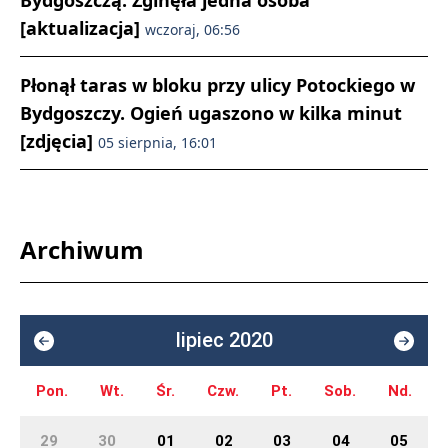
Bydgoszczą. Zginęła jedna osoba
[aktualizacja]
wczoraj, 06:56
Płonął taras w bloku przy ulicy Potockiego w
Bydgoszczy. Ogień ugaszono w kilka minut
[zdjęcia]
05 sierpnia, 16:01
Archiwum
lipiec 2020
Pon.
Wt.
Śr.
Czw.
Pt.
Sob.
Nd.
29
30
01
02
03
04
05