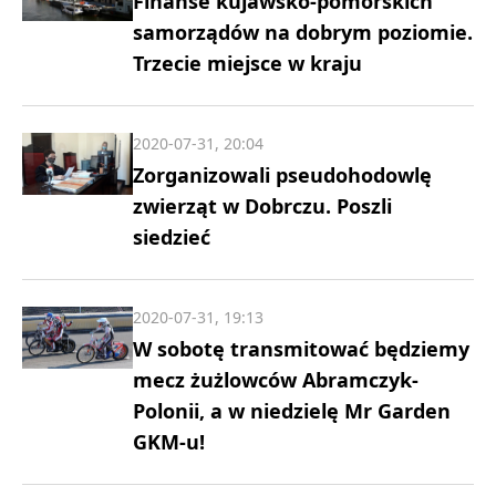
Finanse kujawsko-pomorskich
samorządów na dobrym poziomie.
Trzecie miejsce w kraju
2020-07-31, 20:04
Zorganizowali pseudohodowlę
zwierząt w Dobrczu. Poszli
siedzieć
2020-07-31, 19:13
W sobotę transmitować będziemy
mecz żużlowców Abramczyk-
Polonii, a w niedzielę Mr Garden
GKM-u!