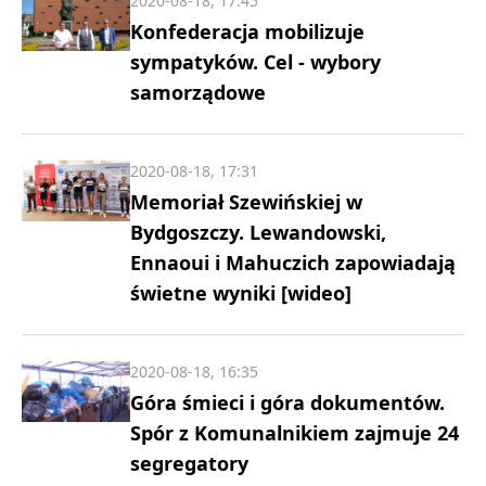
2020-08-18, 17:45
Konfederacja mobilizuje
sympatyków. Cel - wybory
samorządowe
2020-08-18, 17:31
Memoriał Szewińskiej w
Bydgoszczy. Lewandowski,
Ennaoui i Mahuczich zapowiadają
świetne wyniki [wideo]
2020-08-18, 16:35
Góra śmieci i góra dokumentów.
Spór z Komunalnikiem zajmuje 24
segregatory