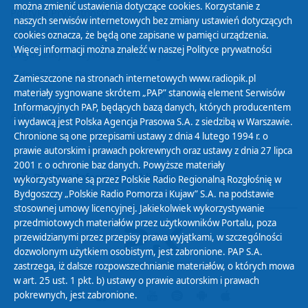
można zmienić ustawienia dotyczące cookies. Korzystanie z
Polityka Prywatności
naszych serwisów internetowych bez zmiany ustawień dotyczących
Zasady korzystania z Serwisu
cookies oznacza, że będą one zapisane w pamięci urządzenia.
Więcej informacji można znaleźć w naszej
Polityce prywatności
Organizacje Pożytku Publicznego
Cyfryzacja DAB+
Zamieszczone na stronach internetowych www.radiopik.pl
materiały sygnowane skrótem „PAP” stanowią element Serwisów
Polityka ochrony danych osobowych
Informacyjnych PAP, będących bazą danych, których producentem
Abonament
i wydawcą jest Polska Agencja Prasowa S.A. z siedzibą w Warszawie.
Zamówienia publiczne
Chronione są one przepisami ustawy z dnia 4 lutego 1994 r. o
prawie autorskim i prawach pokrewnych oraz ustawy z dnia 27 lipca
2001 r. o ochronie baz danych. Powyższe materiały
Biuletyn Informacji Publicznej
wykorzystywane są przez Polskie Radio Regionalną Rozgłośnię w
Bydgoszczy „Polskie Radio Pomorza i Kujaw” S.A. na podstawie
stosownej umowy licencyjnej. Jakiekolwiek wykorzystywanie
przedmiotowych materiałów przez użytkowników Portalu, poza
przewidzianymi przez przepisy prawa wyjątkami, w szczególności
dozwolonym użytkiem osobistym, jest zabronione. PAP S.A.
zastrzega, iż dalsze rozpowszechnianie materiałów, o których mowa
w art. 25 ust. 1 pkt. b) ustawy o prawie autorskim i prawach
pokrewnych, jest zabronione.