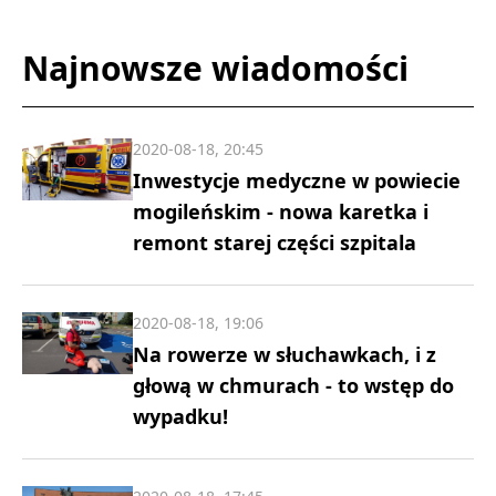
Najnowsze wiadomości
2020-08-18, 20:45
Inwestycje medyczne w powiecie
mogileńskim - nowa karetka i
remont starej części szpitala
2020-08-18, 19:06
Na rowerze w słuchawkach, i z
głową w chmurach - to wstęp do
wypadku!