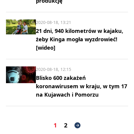
produkcję
2020-08-18, 13:21
21 dni, 940 kilometrów w kajaku,
żeby Kinga mogła wyzdrowieć!
[wideo]
2020-08-18, 12:15
Blisko 600 zakażeń
koronawirusem w kraju, w tym 17
na Kujawach i Pomorzu
1
2