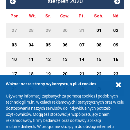
sierpień 2020
Pon.
Wt.
Śr.
Czw.
Pt.
Sob.
Nd.
27
28
29
30
31
01
02
03
04
05
06
07
08
09
10
11
12
13
14
15
16
17
18
19
20
21
22
23
Ważne: nasze strony wykorzystują pliki cookies.
24
25
26
27
28
29
30
Używamy informacji zapisanych za pomocą cookies i podobnych
technologii m.in. w celach reklamowych i statystycznych oraz w celu
31
01
02
03
04
05
06
dostosowania naszych serwisów do indywidualnych potrzeb
użytkowników. Mogą też stosować je współpracujący z nami
reklamodawcy, firmy badawcze oraz dostawcy aplikacji
multimedialnych. W programie służącym do obsługi internetu