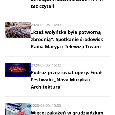
też czytali
2020-09-05, 16:43
„Rzeź wołyńska była potworną
zbrodnią". Spotkanie środowisk
Radia Maryja i Telewizji Trwam
2020-09-05, 15:32
Podróż przez świat opery. Finał
Festiwalu „Nova Muzyka i
Architektura"
2020-09-05, 15:05
Więcej zakażeń w grudziądzkim