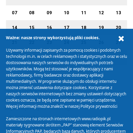
07
08
09
10
11
12
13
14
15
16
17
18
19
20
Ważne: nasze strony wykorzystują pliki cookies.
21
22
23
24
25
26
27
Używamy informacji zapisanych za pomocą cookies i podobnych
technologii m.in. w celach reklamowych i statystycznych oraz w celu
28
29
30
01
02
03
04
dostosowania naszych serwisów do indywidualnych potrzeb
użytkowników. Mogą też stosować je współpracujący z nami
reklamodawcy, firmy badawcze oraz dostawcy aplikacji
multimedialnych. W programie służącym do obsługi internetu
można zmienić ustawienia dotyczące cookies. Korzystanie z
Polityka Prywatności
naszych serwisów internetowych bez zmiany ustawień dotyczących
Zasady korzystania z Serwisu
cookies oznacza, że będą one zapisane w pamięci urządzenia.
Więcej informacji można znaleźć w naszej
Polityce prywatności
Organizacje Pożytku Publicznego
Cyfryzacja DAB+
Zamieszczone na stronach internetowych www.radiopik.pl
materiały sygnowane skrótem „PAP” stanowią element Serwisów
Polityka ochrony danych osobowych
Informacyjnych PAP, będących bazą danych, których producentem