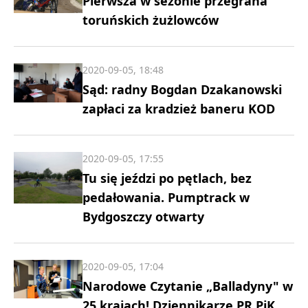
Pierwsza w sezonie przegrana
toruńskich żużlowców
2020-09-05, 18:48
Sąd: radny Bogdan Dzakanowski
zapłaci za kradzież baneru KOD
2020-09-05, 17:55
Tu się jeździ po pętlach, bez
pedałowania. Pumptrack w
Bydgoszczy otwarty
2020-09-05, 17:04
Narodowe Czytanie „Balladyny" w
25 krajach! Dziennikarze PR PiK