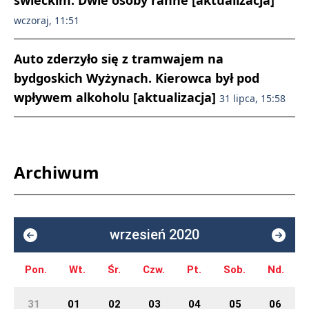
świeckim. Dwie osoby ranne [aktualizacja]
wczoraj, 11:51
Auto zderzyło się z tramwajem na
bydgoskich Wyżynach. Kierowca był pod
wpływem alkoholu [aktualizacja]
31 lipca, 15:58
Archiwum
wrzesień 2020
Pon.
Wt.
Śr.
Czw.
Pt.
Sob.
Nd.
31
01
02
03
04
05
06