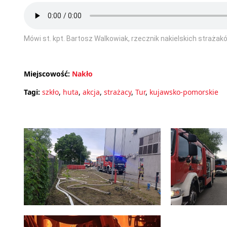
Mówi st. kpt. Bartosz Walkowiak, rzecznik nakielskich strażak
Miejscowość:
Nakło
Tagi:
szkło
,
huta
,
akcja
,
strażacy
,
Tur
,
kujawsko-pomorskie