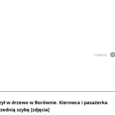
nowsze
ył w drzewo w Borównie. Kierowca i pasażerka
zednią szybę [zdjęcia]