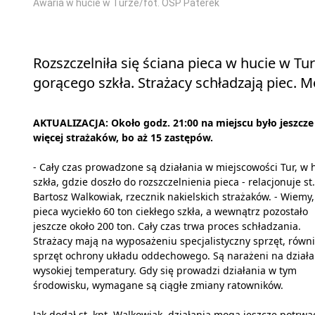
Awaria w hucie w Turze/fot. OSP Paterek
Rozszczelniła się ściana pieca w hucie w T
gorącego szkła. Strażacy schładzają piec. 
AKTUALIZACJA: Około godz. 21:00 na miejscu było jeszcze
więcej strażaków, bo aż 15 zastępów.
- Cały czas prowadzone są działania w miejscowości Tur, w 
szkła, gdzie doszło do rozszczelnienia pieca - relacjonuje st.
Bartosz Walkowiak, rzecznik nakielskich strażaków. - Wiemy,
pieca wyciekło 60 ton ciekłego szkła, a wewnątrz pozostało
jeszcze około 200 ton. Cały czas trwa proces schładzania.
Strażacy mają na wyposażeniu specjalistyczny sprzęt, równ
sprzęt ochrony układu oddechowego. Są narażeni na działa
wysokiej temperatury. Gdy się prowadzi działania w tym
środowisku, wymagane są ciągłe zmiany ratowników.
Jak dodał st. kpt. Walkowiak, działania mogą jeszcze potrwa