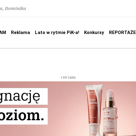
na, Dominika
AM
Reklama
Lato w rytmie PiK-a!
Konkursy
REPORTAŻE
reklama