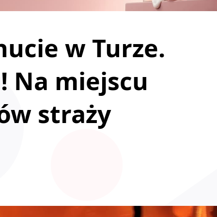
hucie w Turze.
a! Na miejscu
pów straży