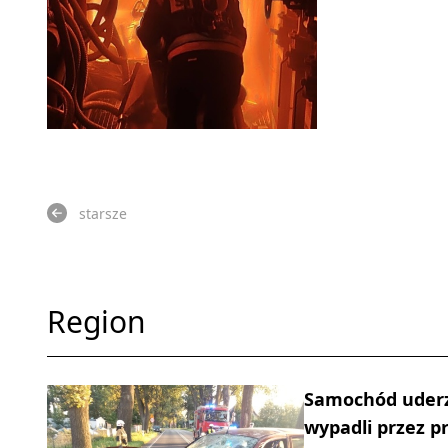
starsze
Region
Samochód uderz
wypadli przez pr