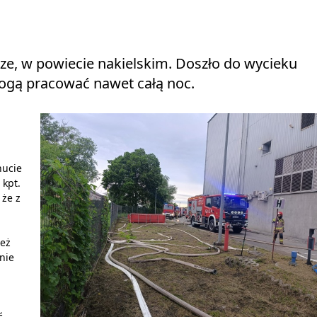
urze, w powiecie nakielskim. Doszło do wycieku
Mogą pracować nawet całą noc.
hucie
 kpt.
 że z
ież
nie
ć