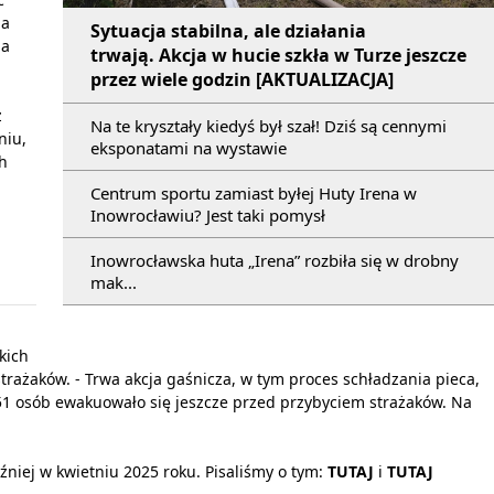
ja
Sytuacja stabilna, ale działania
ia
trwają. Akcja w hucie szkła w Turze jeszcze
przez wiele godzin [AKTUALIZACJA]
z
Na te kryształy kiedyś był szał! Dziś są cennymi
niu,
eksponatami na wystawie
ch
Centrum sportu zamiast byłej Huty Irena w
Inowrocławiu? Jest taki pomysł
Inowrocławska huta „Irena” rozbiła się w drobny
mak...
kich
 strażaków. - Trwa akcja gaśnicza, w tym proces schładzania pieca,
 51 osób ewakuowało się jeszcze przed przybyciem strażaków. Na
niej w kwietniu 2025 roku. Pisaliśmy o tym:
TUTAJ
i
TUTAJ