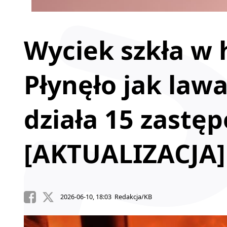
Wyciek szkła w 
Płynęło jak law
działa 15 zastę
[AKTUALIZACJA]
2026-06-10, 18:03 Redakcja/KB