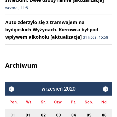
świeckim. Dwie osoby ranne [aktualizacja]
wczoraj, 11:51
Auto zderzyło się z tramwajem na
bydgoskich Wyżynach. Kierowca był pod
wpływem alkoholu [aktualizacja]
31 lipca, 15:58
Archiwum
wrzesień 2020
Pon.
Wt.
Śr.
Czw.
Pt.
Sob.
Nd.
31
01
02
03
04
05
06