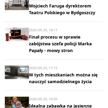
Wojciech Faruga dyrektorem
Teatru Polskiego w Bydgoszczy
2020-09-29, 18:17
Finał procesu w sprawie
zabójstwa szefa policji Marka
Papały - mowy stron
2020-09-29, 17:15
W tych mieszkaniach można się
nauczyć samodzielnego życia
2020-09-29, 16:09
Idealna zabawka na jesienne