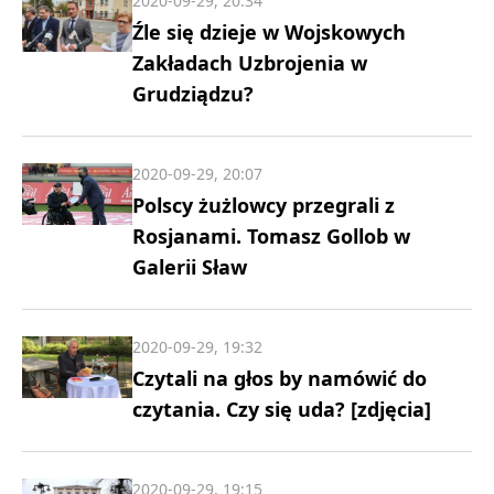
2020-09-29, 20:34
Źle się dzieje w Wojskowych
Zakładach Uzbrojenia w
Grudziądzu?
2020-09-29, 20:07
Polscy żużlowcy przegrali z
Rosjanami. Tomasz Gollob w
Galerii Sław
2020-09-29, 19:32
Czytali na głos by namówić do
czytania. Czy się uda? [zdjęcia]
2020-09-29, 19:15