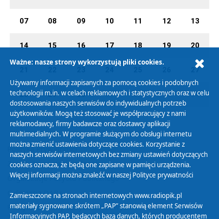
07
08
09
10
11
12
13
14
15
16
17
18
19
20
Ważne: nasze strony wykorzystują pliki cookies.
21
22
23
24
25
26
27
Używamy informacji zapisanych za pomocą cookies i podobnych
technologii m.in. w celach reklamowych i statystycznych oraz w celu
28
29
30
01
02
03
04
dostosowania naszych serwisów do indywidualnych potrzeb
użytkowników. Mogą też stosować je współpracujący z nami
reklamodawcy, firmy badawcze oraz dostawcy aplikacji
multimedialnych. W programie służącym do obsługi internetu
można zmienić ustawienia dotyczące cookies. Korzystanie z
Polityka Prywatności
naszych serwisów internetowych bez zmiany ustawień dotyczących
Zasady korzystania z Serwisu
cookies oznacza, że będą one zapisane w pamięci urządzenia.
Więcej informacji można znaleźć w naszej
Polityce prywatności
Organizacje Pożytku Publicznego
Cyfryzacja DAB+
Zamieszczone na stronach internetowych www.radiopik.pl
materiały sygnowane skrótem „PAP” stanowią element Serwisów
Polityka ochrony danych osobowych
Informacyjnych PAP, będących bazą danych, których producentem