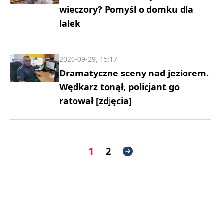
wieczory? Pomyśl o domku dla
lalek
2020-09-29, 15:17
Dramatyczne sceny nad jeziorem.
Wędkarz tonął, policjant go
ratował [zdjęcia]
1
2