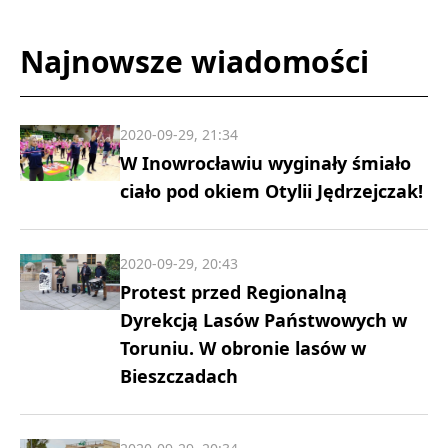
Najnowsze wiadomości
2020-09-29, 21:34
W Inowrocławiu wyginały śmiało
ciało pod okiem Otylii Jędrzejczak!
2020-09-29, 20:43
Protest przed Regionalną
Dyrekcją Lasów Państwowych w
Toruniu. W obronie lasów w
Bieszczadach