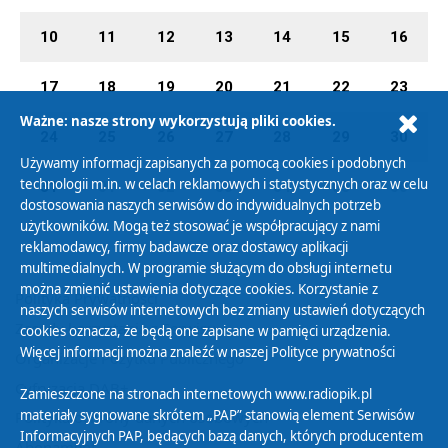
10
11
12
13
14
15
16
17
18
19
20
21
22
23
Ważne: nasze strony wykorzystują pliki cookies.
24
25
26
27
28
29
30
Używamy informacji zapisanych za pomocą cookies i podobnych
technologii m.in. w celach reklamowych i statystycznych oraz w celu
31
01
02
03
04
05
06
dostosowania naszych serwisów do indywidualnych potrzeb
użytkowników. Mogą też stosować je współpracujący z nami
reklamodawcy, firmy badawcze oraz dostawcy aplikacji
multimedialnych. W programie służącym do obsługi internetu
można zmienić ustawienia dotyczące cookies. Korzystanie z
Polityka Prywatności
naszych serwisów internetowych bez zmiany ustawień dotyczących
Zasady korzystania z Serwisu
cookies oznacza, że będą one zapisane w pamięci urządzenia.
Więcej informacji można znaleźć w naszej
Polityce prywatności
Organizacje Pożytku Publicznego
Cyfryzacja DAB+
Zamieszczone na stronach internetowych www.radiopik.pl
materiały sygnowane skrótem „PAP” stanowią element Serwisów
Polityka ochrony danych osobowych
Informacyjnych PAP, będących bazą danych, których producentem
Abonament