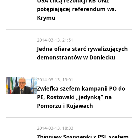
USA chcą rezolucji RB ONZ
potępiającej referendum ws.
Krymu
2014-03-13, 21:51
Jedna ofiara starć rywalizujących
demonstrantów w Doniecku
2014-03-13, 19:01
Zwiefka szefem kampanii PO do
PE, Rostowski „jedynką” na
Pomorzu i Kujawach
2014-03-13, 18:33
Zbigniew Sosnowski z PSL szefem