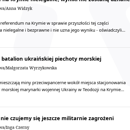
owa/Anna Widzyk
referendum na Krymie w sprawie przyszłości tej części
a nielegalne i bezprawne i nie uzna jego wyniku - oświadczyli…
 batalion ukraińskiej piechoty morskiej
owa/Małgorzata Wyrzykowska
umieszczają miny przeciwpancerne wokół miejsca stacjonowania
ty morskiej marynarki wojennej Ukrainy w Teodozji na Krymie…
nie czujemy się jeszcze militarnie zagrożeni
owa/Inga Czerny