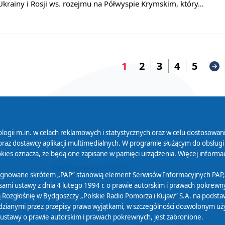
Ukrainy i Rosji ws. rozejmu na Półwyspie Krymskim, który…
1
2
3
4
5
logii m.in. w celach reklamowych i statystycznych oraz w celu dostosow
 Serwisu
Organizacje Pożytku
Cyfryzacja D
raz dostawcy aplikacji multimedialnych. W programie służącym do obsługi
Publicznego
ies oznacza, że będą one zapisane w pamięci urządzenia. Więcej informac
Zamówienia publiczne
sygnowane skrótem „PAP” stanowią element Serwisów Informacyjnych PAP,
ami ustawy z dnia 4 lutego 1994 r. o prawie autorskim i prawach pokrewnyc
 Rozgłośnię w Bydgoszczy „Polskie Radio Pomorza i Kujaw” S.A. na podsta
ianymi przez przepisy prawa wyjątkami, w szczególności dozwolonym użytk
) ustawy o prawie autorskim i prawach pokrewnych, jest zabronione.