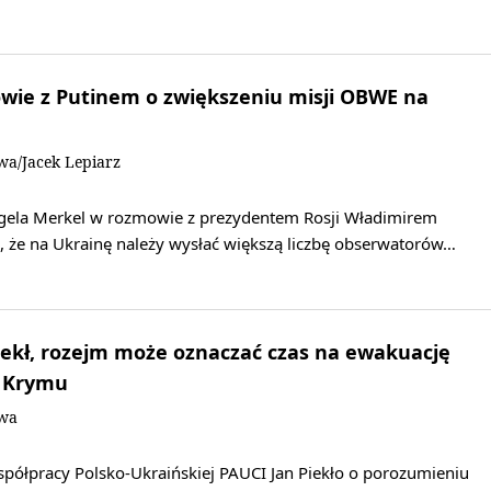
wie z Putinem o zwiększeniu misji OBWE na
wa/Jacek Lepiarz
gela Merkel w rozmowie z prezydentem Rosji Władimirem
, że na Ukrainę należy wysłać większą liczbę obserwatorów…
ekł, rozejm może oznaczać czas na ewakuację
z Krymu
owa
spółpracy Polsko-Ukraińskiej PAUCI Jan Piekło o porozumieniu