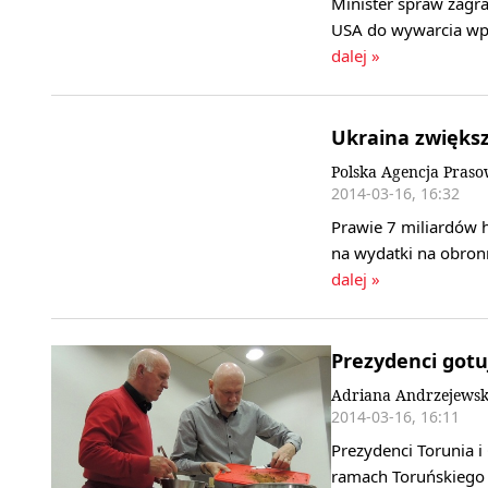
Minister spraw zagra
USA do wywarcia wpł
dalej »
Ukraina zwiększ
Polska Agencja Pras
2014-03-16, 16:32
Prawie 7 miliardów h
na wydatki na obro
dalej »
Prezydenci gotu
Adriana Andrzejews
2014-03-16, 16:11
Prezydenci Torunia i 
ramach Toruńskiego 