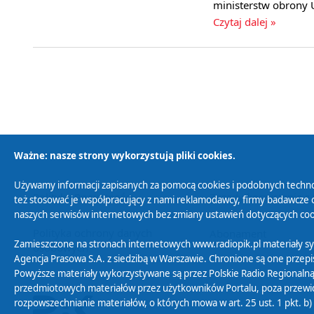
ministerstw obrony 
Czytaj dalej »
Ważne: nasze strony wykorzystują pliki cookies.
Używamy informacji zapisanych za pomocą cookies i podobnych techno
Polityka Prywatności
Zasady korzystania z
też stosować je współpracujący z nami reklamodawcy, firmy badawcze o
naszych serwisów internetowych bez zmiany ustawień dotyczących cook
Polityka ochrony danych
Abonament
Zamieszczone na stronach internetowych www.radiopik.pl materiały 
osobowych
Agencja Prasowa S.A. z siedzibą w Warszawie. Chronione są one przepis
Powyższe materiały wykorzystywane są przez Polskie Radio Regionalną
przedmiotowych materiałów przez użytkowników Portalu, poza przewidz
rozpowszechnianie materiałów, o których mowa w art. 25 ust. 1 pkt. b