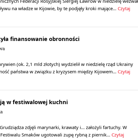
nicznych Federacji Rosyjskiej Siergiej Ławrow w niedzielę wezwa
ywu na władze w Kijowie, by te podjęły kroki mające…
Czytaj
yła finansowanie obronności
owa
rywien (ok. 2,1 mld złotych) wydzielił w niedzielę rząd Ukrainy
nność państwa w związku z kryzysem między Kijowem…
Czytaj
ją w festiwalowej kuchni
ka
Grudziądza zdjęli marynarki, krawaty i... założyli fartuchy. W
Festiwalu Smaków ugotowali zupę rybną z piernik…
Czytaj