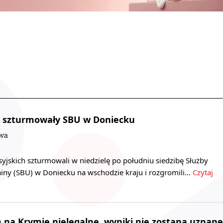
ie szturmowały SBU w Doniecku
owa
syjskich szturmowali w niedzielę po południu siedzibę Służby
iny (SBU) w Doniecku na wschodzie kraju i rozgromili…
Czytaj
na Krymie nielegalne, wyniki nie zostaną uznane