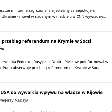
jeszcze militarnie zagrożona, ale jesteśmy zaniepokojeni
a Ukrainie - mówił w nadanym w niedzielę w CNN wywiadzie…
 przebieg referendum na Krymie w Soczi
owa
rezydenta Federacji Rosyjskiej Dmitrij Pieskow poinformował w
mir Putin obserwuje przebieg referendum na Krymie w Soczi…
USA do wywarcia wpływu na władze w Kijowie
wa/Jerzy Malczyk