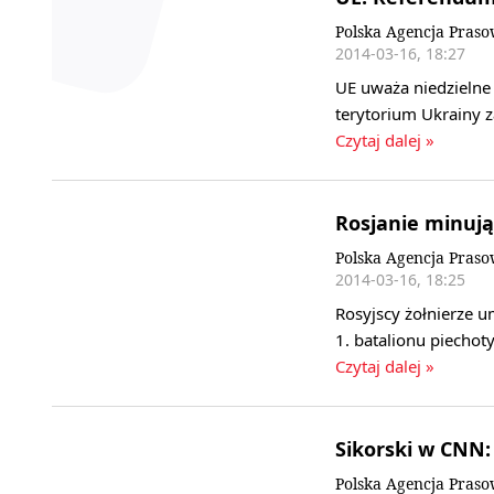
Polska Agencja Pras
2014-03-16, 18:27
UE uważa niedzielne 
terytorium Ukrainy z
Czytaj dalej »
Rosjanie minują
Polska Agencja Pras
2014-03-16, 18:25
Rosyjscy żołnierze 
1. batalionu piecho
Czytaj dalej »
Sikorski w CNN: 
Polska Agencja Pras