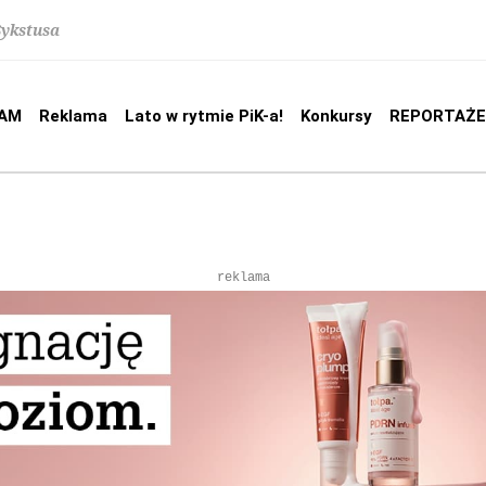
Sykstusa
AM
Reklama
Lato w rytmie PiK-a!
Konkursy
REPORTAŻE
reklama