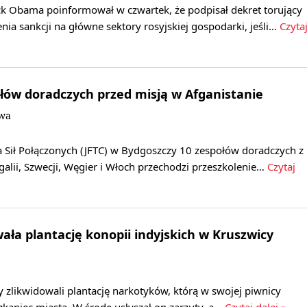
k Obama poinformował w czwartek, że podpisał dekret torujący
a sankcji na główne sektory rosyjskiej gospodarki, jeśli…
Czyta
łów doradczych przed misją w Afganistanie
owa
 Sił Połączonych (JFTC) w Bydgoszczy 10 zespołów doradczych z
galii, Szwecji, Węgier i Włoch przechodzi przeszkolenie…
Czytaj
wała plantację konopii indyjskich w Kruszwicy
cy zlikwidowali plantację narkotyków, którą w swojej piwnicy
szkaniec miasta. W środę usłyszał on zarzuty, a…
Czytaj dalej »