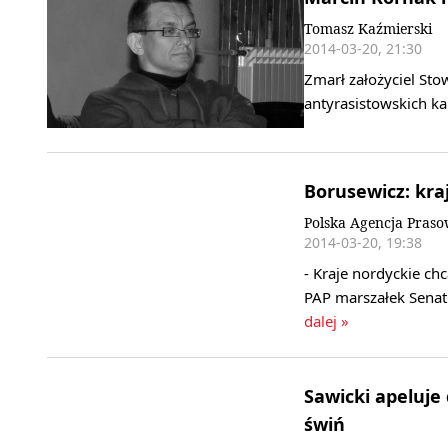
Tomasz Kaźmierski
2014-03-20, 21:30
Zmarł założyciel Sto
antyrasistowskich k
Borusewicz: kra
Polska Agencja Pras
2014-03-20, 19:38
- Kraje nordyckie ch
PAP marszałek Sena
dalej »
Sawicki apeluje
świń