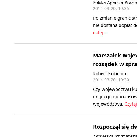
Polska Agencja Pras
2014-03-20, 19:35
Po zmianie granic st
nie dostaną dopłat 
dalej »
Marszałek woje
rozsądek w spra
Robert Erdmann
2014-03-20, 19:30
Czy województwu kuj
unijnego dofinansow
województwa.
Czytaj
Rozpoczął się d
Agnieszka Szymańska