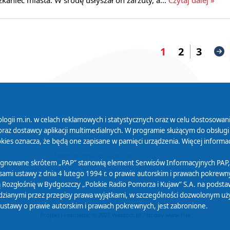
1
2
3
logii m.in. w celach reklamowych i statystycznych oraz w celu dostosow
 Serwisu
Organizacje Pożytku
Cyfryzacja D
raz dostawcy aplikacji multimedialnych. W programie służącym do obsługi
Publicznego
ies oznacza, że będą one zapisane w pamięci urządzenia. Więcej informac
Zamówienia publiczne
sygnowane skrótem „PAP” stanowią element Serwisów Informacyjnych PAP,
ami ustawy z dnia 4 lutego 1994 r. o prawie autorskim i prawach pokrewnyc
 Rozgłośnię w Bydgoszczy „Polskie Radio Pomorza i Kujaw” S.A. na podsta
ianymi przez przepisy prawa wyjątkami, w szczególności dozwolonym użytk
) ustawy o prawie autorskim i prawach pokrewnych, jest zabronione.
Projekt i realizacja: © 2022
Webtom.pl
/
strony www Piła