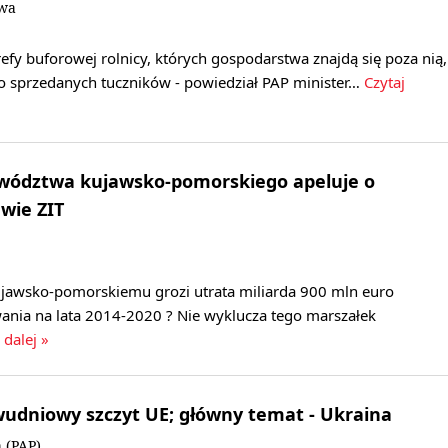
owa
refy buforowej rolnicy, których gospodarstwa znajdą się poza nią,
do sprzedanych tuczników - powiedział PAP minister…
Czytaj
wództwa kujawsko-pomorskiego apeluje o
wie ZIT
awsko-pomorskiemu grozi utrata miliarda 900 mln euro
ania na lata 2014-2020 ? Nie wyklucza tego marszałek
 dalej »
wudniowy szczyt UE; główny temat - Ukraina
 (PAP)