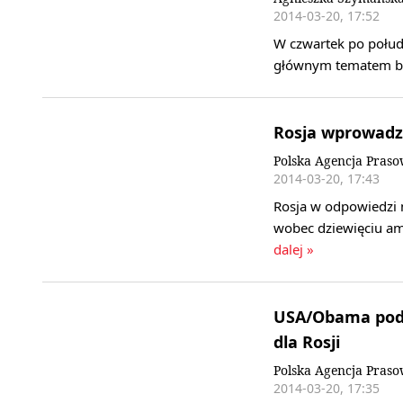
2014-03-20, 17:52
W czwartek po połud
głównym tematem będ
Rosja wprowadz
Polska Agencja Pras
2014-03-20, 17:43
Rosja w odpowiedzi 
wobec dziewięciu a
dalej »
USA/Obama podp
dla Rosji
Polska Agencja Pras
2014-03-20, 17:35