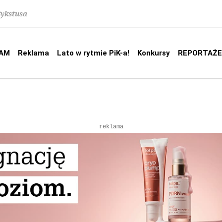
Sykstusa
AM
Reklama
Lato w rytmie PiK-a!
Konkursy
REPORTAŻE
reklama