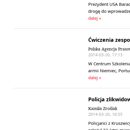
Prezydent USA Barac
drogę do wprowadzeni
dalej »
Ćwiczenia zespo
Polska Agencja Pras
2014-03-20, 17:13
W Centrum Szkolenia
armii Niemiec, Portu
dalej »
Policja zlikwido
Kamila Zroślak
2014-03-20, 16:55
Policjanci z Kruszwi
założył 32-letni mie