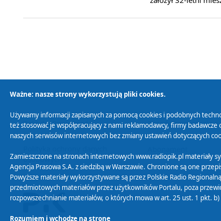
Ważne: nasze strony wykorzystują pliki cookies.
Używamy informacji zapisanych za pomocą cookies i podobnych techno
Polityka Prywatności
Zasady korzystania z
też stosować je współpracujący z nami reklamodawcy, firmy badawcze o
naszych serwisów internetowych bez zmiany ustawień dotyczących cook
Polityka ochrony danych
Abonament
Zamieszczone na stronach internetowych www.radiopik.pl materiały 
osobowych
Agencja Prasowa S.A. z siedzibą w Warszawie. Chronione są one przepis
Powyższe materiały wykorzystywane są przez Polskie Radio Regionalną
przedmiotowych materiałów przez użytkowników Portalu, poza przewidz
rozpowszechnianie materiałów, o których mowa w art. 25 ust. 1 pkt. b
Rozumiem i wchodzę na stronę