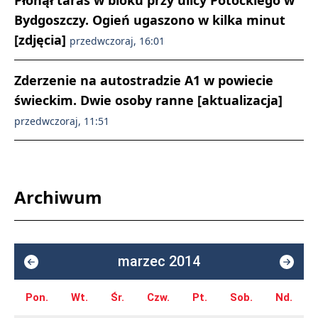
Płonął taras w bloku przy ulicy Potockiego w
Bydgoszczy. Ogień ugaszono w kilka minut
[zdjęcia]
przedwczoraj, 16:01
Zderzenie na autostradzie A1 w powiecie
świeckim. Dwie osoby ranne [aktualizacja]
przedwczoraj, 11:51
Archiwum
marzec 2014
Pon.
Wt.
Śr.
Czw.
Pt.
Sob.
Nd.