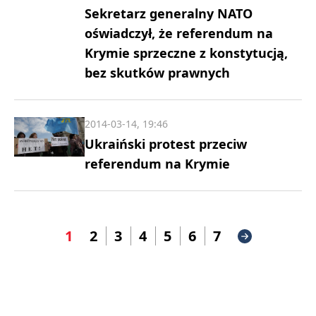
Sekretarz generalny NATO
oświadczył, że referendum na
Krymie sprzeczne z konstytucją,
bez skutków prawnych
2014-03-14, 19:46
Ukraiński protest przeciw
referendum na Krymie
1
2
3
4
5
6
7