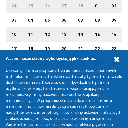
24
25
26
27
28
01
02
03
04
05
06
07
08
09
10
11
12
13
14
15
16
17
18
19
20
21
22
23
Ważne: nasze strony wykorzystują pliki cookies.
24
25
26
27
28
29
30
Używamy informacji zapisanych za pomocą cookies i podobnych
technologii m.in. w celach reklamowych i statystycznych oraz w celu
31
01
02
03
04
05
06
dostosowania naszych serwisów do indywidualnych potrzeb
użytkowników. Mogą też stosować je współpracujący z nami
reklamodawcy, firmy badawcze oraz dostawcy aplikacji
multimedialnych. W programie służącym do obsługi internetu
można zmienić ustawienia dotyczące cookies. Korzystanie z
Polityka Prywatności
naszych serwisów internetowych bez zmiany ustawień dotyczących
Zasady korzystania z Serwisu
cookies oznacza, że będą one zapisane w pamięci urządzenia.
Więcej informacji można znaleźć w naszej
Polityce prywatności
Organizacje Pożytku Publicznego