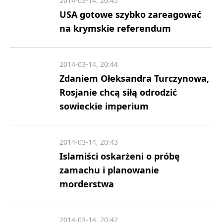
2014-03-14, 20:45
USA gotowe szybko zareagować
na krymskie referendum
2014-03-14, 20:44
Zdaniem Ołeksandra Turczynowa,
Rosjanie chcą siłą odrodzić
sowieckie imperium
2014-03-14, 20:43
Islamiści oskarżeni o próbę
zamachu i planowanie
morderstwa
2014-03-14, 20:42