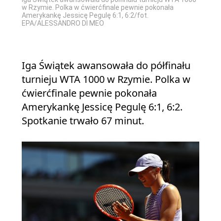
w Rzymie. Polka w ćwierćfinale pewnie pokonała
Amerykankę Jessicę Pegulę 6:1, 6:2/fot.
EPA/ALESSANDRO DI MEO
Iga Świątek awansowała do półfinału
turnieju WTA 1000 w Rzymie. Polka w
ćwierćfinale pewnie pokonała
Amerykankę Jessicę Pegulę 6:1, 6:2.
Spotkanie trwało 67 minut.