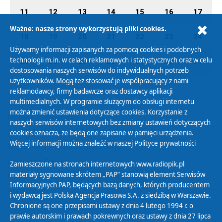
11
12
13
14
15
16
17
Ważne: nasze strony wykorzystują pliki cookies.
18
19
20
21
22
23
24
Używamy informacji zapisanych za pomocą cookies i podobnych
technologii m.in. w celach reklamowych i statystycznych oraz w celu
25
26
27
28
29
30
31
dostosowania naszych serwisów do indywidualnych potrzeb
użytkowników. Mogą też stosować je współpracujący z nami
reklamodawcy, firmy badawcze oraz dostawcy aplikacji
multimedialnych. W programie służącym do obsługi internetu
można zmienić ustawienia dotyczące cookies. Korzystanie z
Polityka Prywatności
naszych serwisów internetowych bez zmiany ustawień dotyczących
Zasady korzystania z Serwisu
cookies oznacza, że będą one zapisane w pamięci urządzenia.
Więcej informacji można znaleźć w naszej
Polityce prywatności
Organizacje Pożytku Publicznego
Cyfryzacja DAB+
Zamieszczone na stronach internetowych www.radiopik.pl
materiały sygnowane skrótem „PAP” stanowią element Serwisów
Polityka ochrony danych osobowych
Informacyjnych PAP, będących bazą danych, których producentem
Abonament
i wydawcą jest Polska Agencja Prasowa S.A. z siedzibą w Warszawie.
Zamówienia publiczne
Chronione są one przepisami ustawy z dnia 4 lutego 1994 r. o
prawie autorskim i prawach pokrewnych oraz ustawy z dnia 27 lipca