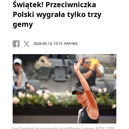
Świątek! Przeciwniczka
Polski wygrała tylko trzy
gemy
2026-05-13, 15:15 PAP/WS
Iga Świątek awansowała do półfinału turnieju WTA 1000