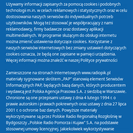
Używamy informacji zapisanych za pomocą cookies i podobnych
technologii m.in. w celach reklamowych i statystycznych oraz w celu
25
26
27
28
29
30
31
dostosowania naszych serwisów do indywidualnych potrzeb
użytkowników. Mogą też stosować je współpracujący z nami
reklamodawcy, firmy badawcze oraz dostawcy aplikacji
multimedialnych. W programie służącym do obsługi internetu
można zmienić ustawienia dotyczące cookies. Korzystanie z
Polityka Prywatności
naszych serwisów internetowych bez zmiany ustawień dotyczących
Zasady korzystania z Serwisu
cookies oznacza, że będą one zapisane w pamięci urządzenia.
Więcej informacji można znaleźć w naszej
Polityce prywatności
Organizacje Pożytku Publicznego
Cyfryzacja DAB+
Zamieszczone na stronach internetowych www.radiopik.pl
materiały sygnowane skrótem „PAP” stanowią element Serwisów
Polityka ochrony danych osobowych
Informacyjnych PAP, będących bazą danych, których producentem
Abonament
i wydawcą jest Polska Agencja Prasowa S.A. z siedzibą w Warszawie.
Zamówienia publiczne
Chronione są one przepisami ustawy z dnia 4 lutego 1994 r. o
prawie autorskim i prawach pokrewnych oraz ustawy z dnia 27 lipca
2001 r. o ochronie baz danych. Powyższe materiały
Biuletyn Informacji Publicznej
wykorzystywane są przez Polskie Radio Regionalną Rozgłośnię w
Bydgoszczy „Polskie Radio Pomorza i Kujaw” S.A. na podstawie
stosownej umowy licencyjnej. Jakiekolwiek wykorzystywanie