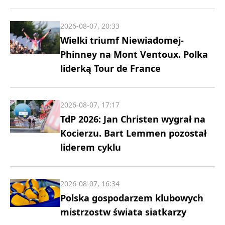
2026-08-07, 20:33
Wielki triumf Niewiadomej-
Phinney na Mont Ventoux. Polka
liderką Tour de France
2026-08-07, 17:17
TdP 2026: Jan Christen wygrał na
Kocierzu. Bart Lemmen pozostał
liderem cyklu
2026-08-07, 16:34
Polska gospodarzem klubowych
mistrzostw świata siatkarzy