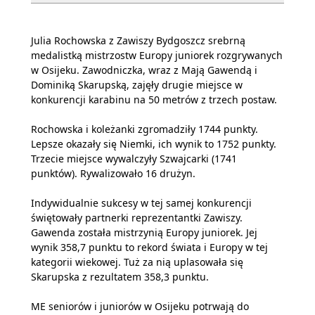
Julia Rochowska z Zawiszy Bydgoszcz srebrną
medalistką mistrzostw Europy juniorek rozgrywanych
w Osijeku. Zawodniczka, wraz z Mają Gawendą i
Dominiką Skarupską, zajęły drugie miejsce w
konkurencji karabinu na 50 metrów z trzech postaw.
Rochowska i koleżanki zgromadziły 1744 punkty.
Lepsze okazały się Niemki, ich wynik to 1752 punkty.
Trzecie miejsce wywalczyły Szwajcarki (1741
punktów). Rywalizowało 16 drużyn.
Indywidualnie sukcesy w tej samej konkurencji
świętowały partnerki reprezentantki Zawiszy.
Gawenda została mistrzynią Europy juniorek. Jej
wynik 358,7 punktu to rekord świata i Europy w tej
kategorii wiekowej. Tuż za nią uplasowała się
Skarupska z rezultatem 358,3 punktu.
ME seniorów i juniorów w Osijeku potrwają do