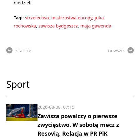
niedzieli.
Tagi:
strzelectwo
,
mistrzostwa europy
,
julia
rochowska
,
zawisza bydgoszcz
,
maja gawenda
starsze
nowsze
Sport
2026-08-08, 07:15
Zawisza powalczy o pierwsze
zwycięstwo. W sobotę mecz z
Resovią. Relacja w PR PiK