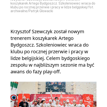
koszykarek Artego Bydgoszcz. Szkoleniowiec wraca do
klubu po rocznej przerwie i pracy w lidze belgijskiej/fot.
archiwalne/Patryk Głowacki
Krzysztof Szewczyk został nowym
trenerem koszykarek Artego
Bydgoszcz. Szkoleniowiec wraca do
klubu po rocznej przerwie i pracy w
lidze belgijskiej. Celem bydgoskiego
zespołu w najbliższym sezonie ma być
awans do fazy play-off.