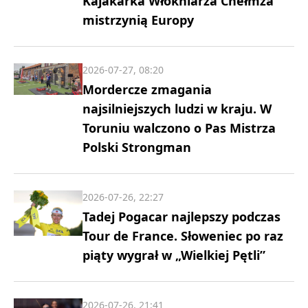
Kajakarka Włókniarza Chełmża
mistrzynią Europy
2026-07-27, 08:20
Mordercze zmagania
najsilniejszych ludzi w kraju. W
Toruniu walczono o Pas Mistrza
Polski Strongman
2026-07-26, 22:27
Tadej Pogacar najlepszy podczas
Tour de France. Słoweniec po raz
piąty wygrał w „Wielkiej Pętli”
2026-07-26, 21:41