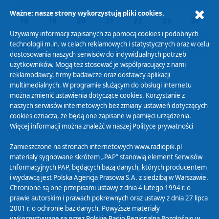
Ważne: nasze strony wykorzystują pliki cookies.
18
19
20
21
22
23
24
Używamy informacji zapisanych za pomocą cookies i podobnych
technologii m.in. w celach reklamowych i statystycznych oraz w celu
25
26
27
28
29
30
31
dostosowania naszych serwisów do indywidualnych potrzeb
użytkowników. Mogą też stosować je współpracujący z nami
reklamodawcy, firmy badawcze oraz dostawcy aplikacji
multimedialnych. W programie służącym do obsługi internetu
można zmienić ustawienia dotyczące cookies. Korzystanie z
Polityka Prywatności
naszych serwisów internetowych bez zmiany ustawień dotyczących
Zasady korzystania z Serwisu
cookies oznacza, że będą one zapisane w pamięci urządzenia.
Więcej informacji można znaleźć w naszej
Polityce prywatności
Organizacje Pożytku Publicznego
Cyfryzacja DAB+
Zamieszczone na stronach internetowych www.radiopik.pl
materiały sygnowane skrótem „PAP” stanowią element Serwisów
Polityka ochrony danych osobowych
Informacyjnych PAP, będących bazą danych, których producentem
Abonament
i wydawcą jest Polska Agencja Prasowa S.A. z siedzibą w Warszawie.
Zamówienia publiczne
Chronione są one przepisami ustawy z dnia 4 lutego 1994 r. o
prawie autorskim i prawach pokrewnych oraz ustawy z dnia 27 lipca
2001 r. o ochronie baz danych. Powyższe materiały
Biuletyn Informacji Publicznej
wykorzystywane są przez Polskie Radio Regionalną Rozgłośnię w