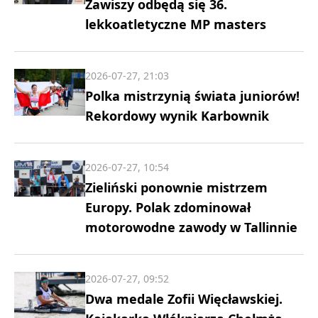
Zawiszy odbędą się 36.
lekkoatletyczne MP masters
2026-07-27, 21:03
Polka mistrzynią świata juniorów!
Rekordowy wynik Karbownik
2026-07-27, 10:54
Zieliński ponownie mistrzem
Europy. Polak zdominował
motorowodne zawody w Tallinnie
2026-07-27, 09:52
Dwa medale Zofii Więcławskiej.