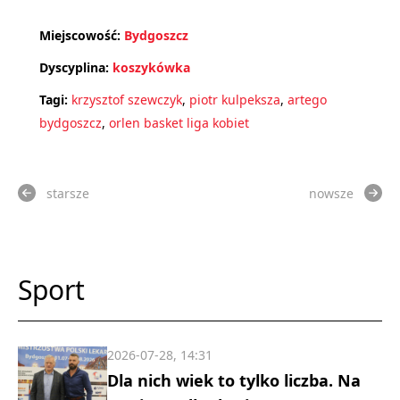
Miejscowość:
Bydgoszcz
Dyscyplina:
koszykówka
Tagi:
krzysztof szewczyk
,
piotr kulpeksza
,
artego
bydgoszcz
,
orlen basket liga kobiet
starsze
nowsze
Sport
2026-07-28, 14:31
Dla nich wiek to tylko liczba. Na