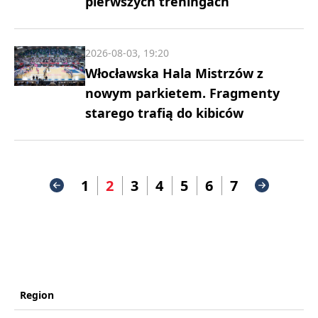
pierwszych treningach
2026-08-03, 19:20
Włocławska Hala Mistrzów z
nowym parkietem. Fragmenty
starego trafią do kibiców
1
2
3
4
5
6
7
Region