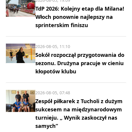
2026-08-05, 19:09
TdP 2026: Kolejny etap dla Milana!
Włoch ponownie najlepszy na
sprinterskim finiszu
2026-08-05, 11:10
Sokół rozpoczął przygotowania do
sezonu. Drużyna pracuje w cieniu
kłopotów klubu
2026-08-05, 07:48
Zespół piłkarek z Tucholi z dużym
sukcesem na międzynarodowym
turnieju. „ Wynik zaskoczył nas
samych”