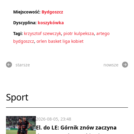
Miejscowość:
Bydgoszcz
Dyscyplina:
koszykówka
Tagi:
krzysztof szewczyk
,
piotr kulpeksza
,
artego
bydgoszcz
,
orlen basket liga kobiet
starsze
nowsze
Sport
2026-08-05, 23:48
El. do LE: Górnik znów zaczyna