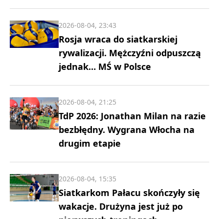
2026-08-04, 23:43
Rosja wraca do siatkarskiej
rywalizacji. Mężczyźni odpuszczą
jednak… MŚ w Polsce
2026-08-04, 21:25
TdP 2026: Jonathan Milan na razie
bezbłędny. Wygrana Włocha na
drugim etapie
2026-08-04, 15:35
Siatkarkom Pałacu skończyły się
wakacje. Drużyna jest już po