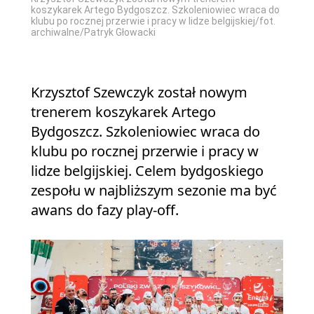
koszykarek Artego Bydgoszcz. Szkoleniowiec wraca do
klubu po rocznej przerwie i pracy w lidze belgijskiej/fot.
archiwalne/Patryk Głowacki
Krzysztof Szewczyk został nowym
trenerem koszykarek Artego
Bydgoszcz. Szkoleniowiec wraca do
klubu po rocznej przerwie i pracy w
lidze belgijskiej. Celem bydgoskiego
zespołu w najbliższym sezonie ma być
awans do fazy play-off.