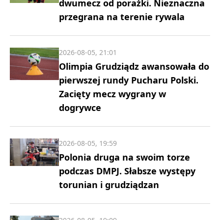
dwumecz od porażki. Nieznaczna
przegrana na terenie rywala
2026-08-05, 21:01
Olimpia Grudziądz awansowała do
pierwszej rundy Pucharu Polski.
Zacięty mecz wygrany w
dogrywce
2026-08-05, 19:59
Polonia druga na swoim torze
podczas DMPJ. Słabsze występy
torunian i grudziądzan