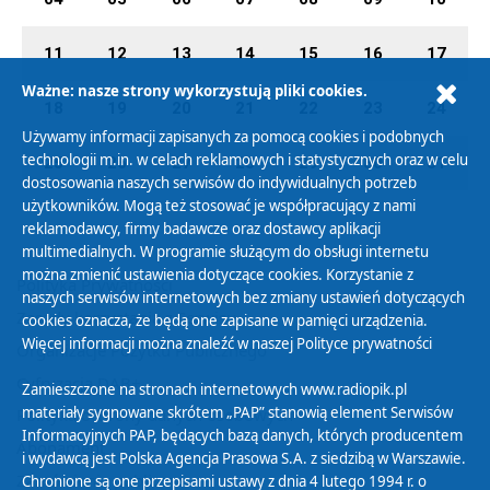
11
12
13
14
15
16
17
Ważne: nasze strony wykorzystują pliki cookies.
18
19
20
21
22
23
24
Używamy informacji zapisanych za pomocą cookies i podobnych
technologii m.in. w celach reklamowych i statystycznych oraz w celu
25
26
27
28
29
30
31
dostosowania naszych serwisów do indywidualnych potrzeb
użytkowników. Mogą też stosować je współpracujący z nami
reklamodawcy, firmy badawcze oraz dostawcy aplikacji
multimedialnych. W programie służącym do obsługi internetu
można zmienić ustawienia dotyczące cookies. Korzystanie z
Polityka Prywatności
naszych serwisów internetowych bez zmiany ustawień dotyczących
Zasady korzystania z Serwisu
cookies oznacza, że będą one zapisane w pamięci urządzenia.
Więcej informacji można znaleźć w naszej
Polityce prywatności
Organizacje Pożytku Publicznego
Cyfryzacja DAB+
Zamieszczone na stronach internetowych www.radiopik.pl
materiały sygnowane skrótem „PAP” stanowią element Serwisów
Polityka ochrony danych osobowych
Informacyjnych PAP, będących bazą danych, których producentem
Abonament
i wydawcą jest Polska Agencja Prasowa S.A. z siedzibą w Warszawie.
Zamówienia publiczne
Chronione są one przepisami ustawy z dnia 4 lutego 1994 r. o