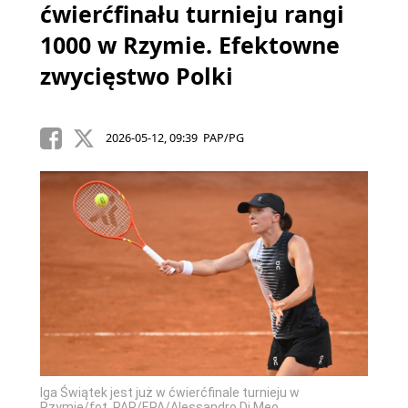
ćwierćfinału turnieju rangi
1000 w Rzymie. Efektowne
zwycięstwo Polki
2026-05-12, 09:39 PAP/PG
Iga Świątek jest już w ćwierćfinale turnieju w
Rzymie/fot. PAP/EPA/Alessandro Di Meo