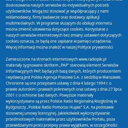
dostosowania naszych serwisów do indywidualnych potrzeb
użytkowników. Mogą też stosować je współpracujący z nami
reklamodawcy, firmy badawcze oraz dostawcy aplikacji
multimedialnych. W programie służącym do obsługi internetu
można zmienić ustawienia dotyczące cookies. Korzystanie z
Polityka Prywatności
naszych serwisów internetowych bez zmiany ustawień dotyczących
Zasady korzystania z Serwisu
cookies oznacza, że będą one zapisane w pamięci urządzenia.
Więcej informacji można znaleźć w naszej
Polityce prywatności
Organizacje Pożytku Publicznego
Cyfryzacja DAB+
Zamieszczone na stronach internetowych www.radiopik.pl
materiały sygnowane skrótem „PAP” stanowią element Serwisów
Polityka ochrony danych osobowych
Informacyjnych PAP, będących bazą danych, których producentem
Abonament
i wydawcą jest Polska Agencja Prasowa S.A. z siedzibą w Warszawie.
Zamówienia publiczne
Chronione są one przepisami ustawy z dnia 4 lutego 1994 r. o
prawie autorskim i prawach pokrewnych oraz ustawy z dnia 27 lipca
2001 r. o ochronie baz danych. Powyższe materiały
Biuletyn Informacji Publicznej
wykorzystywane są przez Polskie Radio Regionalną Rozgłośnię w
Bydgoszczy „Polskie Radio Pomorza i Kujaw” S.A. na podstawie
stosownej umowy licencyjnej. Jakiekolwiek wykorzystywanie
przedmiotowych materiałów przez użytkowników Portalu, poza
przewidzianymi przez przepisy prawa wyjątkami, w szczególności