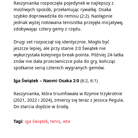
Raszynianka rozpoczęła pojedynek w najlepszy z
możliwych sposób, przełamując rywalkę. Osaka
szybko doprowadziła do remisu (2:2). Następnie
jednak wyżej notowana tenisistka przejęła inicjatywę,
zdobywając cztery gemy z rzędu.
Drugi set rozpoczął się identycznie. Mogło być
jeszcze lepiej, ale przy stanie 2:0 Świątek nie
wykorzystała kolejnego break-pointa. Później 24-latka
znów nie dała przeciwniczce pola do gry, kończąc
spotkanie serią czterech wygranych gemów.
Iga Świątek – Naomi Osaka 2:0
(6:2, 6:1)
Raszynianka, która triumfowała w Rzymie trzykrotnie
(2021, 2022 i 2024), zmierzy się teraz z Jessica Pegula.
Do starcia dojdzie w środę.
Tagi:
iga świątek
,
tenis
,
wta