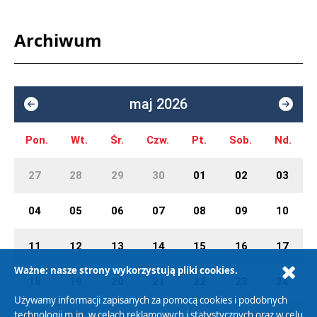
Archiwum
maj 2026
Pon.
Wt.
Śr.
Czw.
Pt.
Sob.
Nd.
27
28
29
30
01
02
03
04
05
06
07
08
09
10
11
12
13
14
15
16
17
Ważne: nasze strony wykorzystują pliki cookies.
18
19
20
21
22
23
24
Używamy informacji zapisanych za pomocą cookies i podobnych
technologii m.in. w celach reklamowych i statystycznych oraz w celu
25
26
27
28
29
30
31