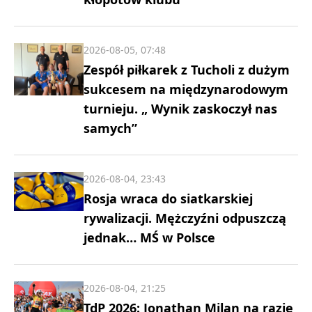
2026-08-05, 07:48
Zespół piłkarek z Tucholi z dużym
sukcesem na międzynarodowym
turnieju. „ Wynik zaskoczył nas
samych”
2026-08-04, 23:43
Rosja wraca do siatkarskiej
rywalizacji. Mężczyźni odpuszczą
jednak… MŚ w Polsce
2026-08-04, 21:25
TdP 2026: Jonathan Milan na razie