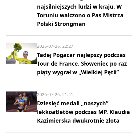
najsilniejszych ludzi w kraju. W
Toruniu walczono o Pas Mistrza
Polski Strongman
2026-07-26, 22:27
Tadej Pogacar najlepszy podczas
Tour de France. Słoweniec po raz
piąty wygrał w „Wielkiej Pętli”
2026-07-26, 21:41
Dziesięć medali „naszych”
lekkoatletów podczas MP. Klaudia
Kazimierska dwukrotnie złota