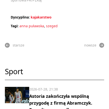
Sportowa PR/PZKaj
Dyscyplina:
kajakarstwo
Tagi:
anna puławska
,
szeged
starsze
nowsze
Sport
2026-07-28, 21:38
Astoria zakończyła wspólną
przygodę z firmą Abramczyk.