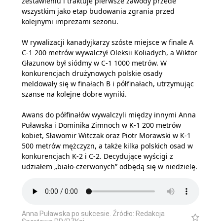
zestawieniu i traktuje pierwsze zawody przede
wszystkim jako etap budowania zgrania przed
kolejnymi imprezami sezonu.
W rywalizacji kanadyjkarzy szóste miejsce w finale A
C-1 200 metrów wywalczył Oleksii Koliadych, a Wiktor
Głazunow był siódmy w C-1 1000 metrów. W
konkurencjach drużynowych polskie osady
meldowały się w finałach B i półfinałach, utrzymując
szanse na kolejne dobre wyniki.
Awans do półfinałów wywalczyli między innymi Anna
Puławska i Dominika Zimnoch w K-1 200 metrów
kobiet, Sławomir Witczak oraz Piotr Morawski w K-1
500 metrów mężczyzn, a także kilka polskich osad w
konkurencjach K-2 i C-2. Decydujące wyścigi z
udziałem „biało-czerwonych” odbędą się w niedzielę.
Anna Puławska po sukcesie. Źródło: Redakcja