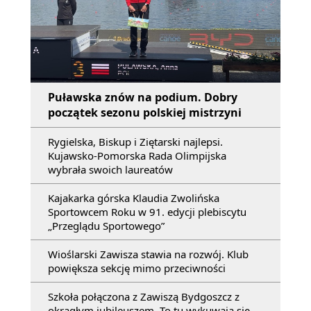
Puławska znów na podium. Dobry
początek sezonu polskiej mistrzyni
Rygielska, Biskup i Ziętarski najlepsi.
Kujawsko-Pomorska Rada Olimpijska
wybrała swoich laureatów
Kajakarka górska Klaudia Zwolińska
Sportowcem Roku w 91. edycji plebiscytu
„Przeglądu Sportowego”
Wioślarski Zawisza stawia na rozwój. Klub
powiększa sekcję mimo przeciwności
Szkoła połączona z Zawiszą Bydgoszcz z
okrągłym jubileuszem. To tu wykuwają się