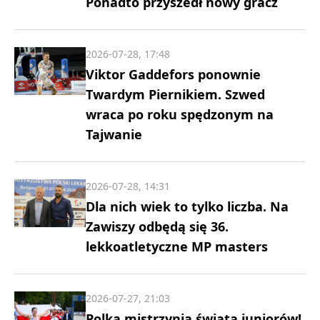
Ponadto przyszedł nowy gracz
2026-07-28, 17:48
Viktor Gaddefors ponownie
Twardym Piernikiem. Szwed
wraca po roku spędzonym na
Tajwanie
2026-07-28, 14:31
Dla nich wiek to tylko liczba. Na
Zawiszy odbędą się 36.
lekkoatletyczne MP masters
2026-07-27, 21:03
Polka mistrzynią świata juniorów!