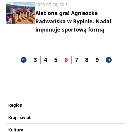
2026-07-26, 20:31
Ależ ona gra! Agnieszka
Radwańska w Rypinie. Nadal
imponuje sportową formą
3
4
5
6
7
8
9
Region
Kraj i świat
Kultura