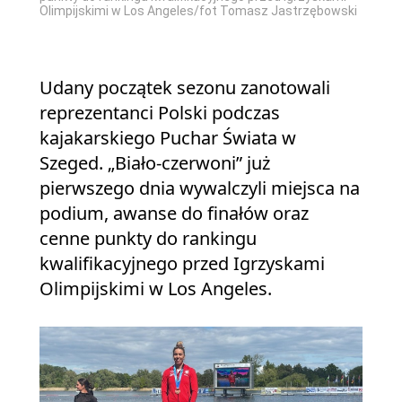
Olimpijskimi w Los Angeles/fot Tomasz Jastrzębowski
Udany początek sezonu zanotowali
reprezentanci Polski podczas
kajakarskiego Puchar Świata w
Szeged. „Biało-czerwoni” już
pierwszego dnia wywalczyli miejsca na
podium, awanse do finałów oraz
cenne punkty do rankingu
kwalifikacyjnego przed Igrzyskami
Olimpijskimi w Los Angeles.