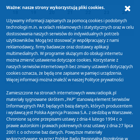
Ważne: nasze strony wykorzystują pliki cookies.
18
19
20
21
22
23
24
Używamy informacji zapisanych za pomocą cookies i podobnych
technologii m.in. w celach reklamowych i statystycznych oraz w celu
25
26
27
28
29
30
31
dostosowania naszych serwisów do indywidualnych potrzeb
użytkowników. Mogą też stosować je współpracujący z nami
reklamodawcy, firmy badawcze oraz dostawcy aplikacji
multimedialnych. W programie służącym do obsługi internetu
można zmienić ustawienia dotyczące cookies. Korzystanie z
Polityka Prywatności
naszych serwisów internetowych bez zmiany ustawień dotyczących
Zasady korzystania z Serwisu
cookies oznacza, że będą one zapisane w pamięci urządzenia.
Więcej informacji można znaleźć w naszej
Polityce prywatności
Organizacje Pożytku Publicznego
Cyfryzacja DAB+
Zamieszczone na stronach internetowych www.radiopik.pl
materiały sygnowane skrótem „PAP” stanowią element Serwisów
Polityka ochrony danych osobowych
Informacyjnych PAP, będących bazą danych, których producentem
Abonament
i wydawcą jest Polska Agencja Prasowa S.A. z siedzibą w Warszawie.
Zamówienia publiczne
Chronione są one przepisami ustawy z dnia 4 lutego 1994 r. o
prawie autorskim i prawach pokrewnych oraz ustawy z dnia 27 lipca
2001 r. o ochronie baz danych. Powyższe materiały
Biuletyn Informacji Publicznej
wykorzystywane są przez Polskie Radio Regionalną Rozgłośnię w