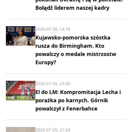
Bołądź liderem naszej kadry
2026-07-30, 14:18
Kujawsko-pomorska szóstka
rusza do Birmingham. Kto
powalczy o medale mistrzostw
Europy?
2026-07-29, 23:43
El do LM: Kompromitacja Lecha i
porażka po karnych. Górnik
powalczył z Fenerbahce
2026-07-29, 21:24