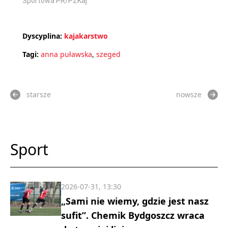
Sportowa PR/PZKaj
Dyscyplina:
kajakarstwo
Tagi:
anna puławska
,
szeged
starsze
nowsze
Sport
2026-07-31, 13:30
„Sami nie wiemy, gdzie jest nasz
sufit”. Chemik Bydgoszcz wraca