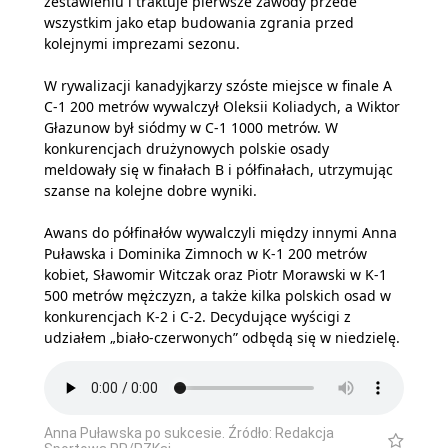
zestawieniu i traktuje pierwsze zawody przede
wszystkim jako etap budowania zgrania przed
kolejnymi imprezami sezonu.
W rywalizacji kanadyjkarzy szóste miejsce w finale A
C-1 200 metrów wywalczył Oleksii Koliadych, a Wiktor
Głazunow był siódmy w C-1 1000 metrów. W
konkurencjach drużynowych polskie osady
meldowały się w finałach B i półfinałach, utrzymując
szanse na kolejne dobre wyniki.
Awans do półfinałów wywalczyli między innymi Anna
Puławska i Dominika Zimnoch w K-1 200 metrów
kobiet, Sławomir Witczak oraz Piotr Morawski w K-1
500 metrów mężczyzn, a także kilka polskich osad w
konkurencjach K-2 i C-2. Decydujące wyścigi z
udziałem „biało-czerwonych” odbędą się w niedzielę.
Anna Puławska po sukcesie. Źródło: Redakcja