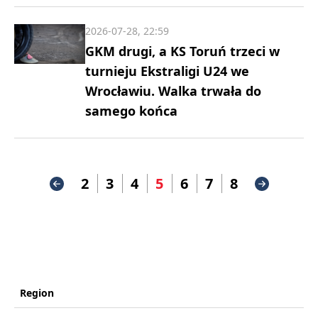
2026-07-28, 22:59
GKM drugi, a KS Toruń trzeci w
turnieju Ekstraligi U24 we
Wrocławiu. Walka trwała do
samego końca
2
3
4
5
6
7
8
Region