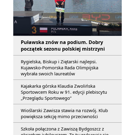
Puławska znów na podium. Dobry
początek sezonu polskiej mistrzyni
Rygielska, Biskup i Ziętarski najlepsi.
Kujawsko-Pomorska Rada Olimpijska
wybrała swoich laureatów
Kajakarka górska Klaudia Zwolińska
Sportowcem Roku w 91. edycji plebiscytu
„Przeglądu Sportowego”
Wioślarski Zawisza stawia na rozwój. Klub
powiększa sekcję mimo przeciwności
Szkoła połączona z Zawiszą Bydgoszcz z
okrągłym jubileuszem. To tu wykuwają się