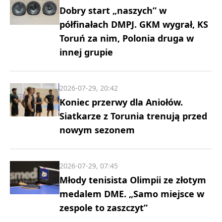
Dobry start „naszych” w
półfinałach DMPJ. GKM wygrał, KS
Toruń za nim, Polonia druga w
innej grupie
2026-07-29, 20:42
Koniec przerwy dla Aniołów.
Siatkarze z Torunia trenują przed
nowym sezonem
2026-07-29, 07:45
Młody tenisista Olimpii ze złotym
medalem DME. „Samo miejsce w
zespole to zaszczyt”