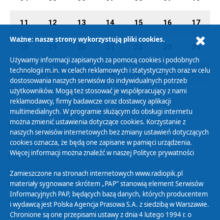
11
12
13
14
15
16
17
Ważne: nasze strony wykorzystują pliki cookies.
18
19
20
21
22
23
24
Używamy informacji zapisanych za pomocą cookies i podobnych
technologii m.in. w celach reklamowych i statystycznych oraz w celu
25
26
27
28
29
30
31
dostosowania naszych serwisów do indywidualnych potrzeb
użytkowników. Mogą też stosować je współpracujący z nami
reklamodawcy, firmy badawcze oraz dostawcy aplikacji
multimedialnych. W programie służącym do obsługi internetu
można zmienić ustawienia dotyczące cookies. Korzystanie z
Polityka Prywatności
naszych serwisów internetowych bez zmiany ustawień dotyczących
Zasady korzystania z Serwisu
cookies oznacza, że będą one zapisane w pamięci urządzenia.
Więcej informacji można znaleźć w naszej
Polityce prywatności
Organizacje Pożytku Publicznego
Cyfryzacja DAB+
Zamieszczone na stronach internetowych www.radiopik.pl
materiały sygnowane skrótem „PAP” stanowią element Serwisów
Polityka ochrony danych osobowych
Informacyjnych PAP, będących bazą danych, których producentem
Abonament
i wydawcą jest Polska Agencja Prasowa S.A. z siedzibą w Warszawie.
Zamówienia publiczne
Chronione są one przepisami ustawy z dnia 4 lutego 1994 r. o