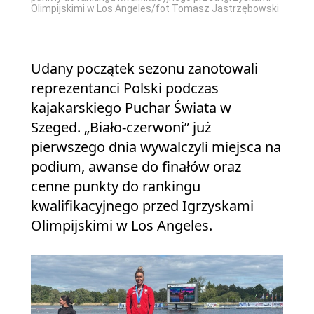
Olimpijskimi w Los Angeles/fot Tomasz Jastrzębowski
Udany początek sezonu zanotowali
reprezentanci Polski podczas
kajakarskiego Puchar Świata w
Szeged. „Biało-czerwoni” już
pierwszego dnia wywalczyli miejsca na
podium, awanse do finałów oraz
cenne punkty do rankingu
kwalifikacyjnego przed Igrzyskami
Olimpijskimi w Los Angeles.