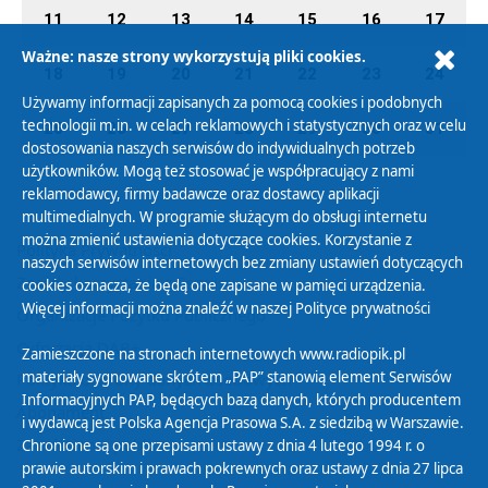
11
12
13
14
15
16
17
Ważne: nasze strony wykorzystują pliki cookies.
18
19
20
21
22
23
24
Używamy informacji zapisanych za pomocą cookies i podobnych
technologii m.in. w celach reklamowych i statystycznych oraz w celu
25
26
27
28
29
30
31
dostosowania naszych serwisów do indywidualnych potrzeb
użytkowników. Mogą też stosować je współpracujący z nami
reklamodawcy, firmy badawcze oraz dostawcy aplikacji
multimedialnych. W programie służącym do obsługi internetu
można zmienić ustawienia dotyczące cookies. Korzystanie z
Polityka Prywatności
naszych serwisów internetowych bez zmiany ustawień dotyczących
Zasady korzystania z Serwisu
cookies oznacza, że będą one zapisane w pamięci urządzenia.
Więcej informacji można znaleźć w naszej
Polityce prywatności
Organizacje Pożytku Publicznego
Cyfryzacja DAB+
Zamieszczone na stronach internetowych www.radiopik.pl
materiały sygnowane skrótem „PAP” stanowią element Serwisów
Polityka ochrony danych osobowych
Informacyjnych PAP, będących bazą danych, których producentem
Abonament
i wydawcą jest Polska Agencja Prasowa S.A. z siedzibą w Warszawie.
Zamówienia publiczne
Chronione są one przepisami ustawy z dnia 4 lutego 1994 r. o
prawie autorskim i prawach pokrewnych oraz ustawy z dnia 27 lipca