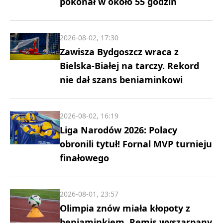
pokonał w około 55 godzin
2026-08-02, 17:30
Zawisza Bydgoszcz wraca z
Bielska-Białej na tarczy. Rekord
nie dał szans beniaminkowi
2026-08-02, 16:19
Liga Narodów 2026: Polacy
obronili tytuł! Fornal MVP turnieju
finałowego
2026-08-01, 23:57
Olimpia znów miała kłopoty z
beniaminkiem. Remis wyszarpany