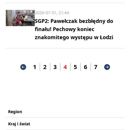
2026-07-31, 21:44
SGP2: Pawełczak bezbłędny do
finału! Pechowy koniec
znakomitego występu w Łodzi
1
2
3
4
5
6
7
Region
Kraj i świat