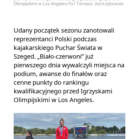
Olimpijskimi w Los Angeles/fot Tomasz Jastrzębowski
Udany początek sezonu zanotowali
reprezentanci Polski podczas
kajakarskiego Puchar Świata w
Szeged. „Biało-czerwoni” już
pierwszego dnia wywalczyli miejsca na
podium, awanse do finałów oraz
cenne punkty do rankingu
kwalifikacyjnego przed Igrzyskami
Olimpijskimi w Los Angeles.