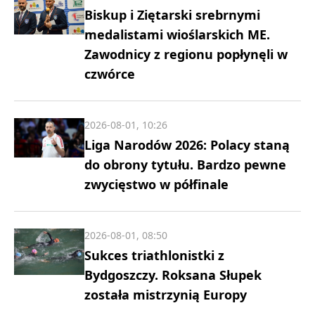
Biskup i Ziętarski srebrnymi
medalistami wioślarskich ME.
Zawodnicy z regionu popłynęli w
czwórce
2026-08-01, 10:26
Liga Narodów 2026: Polacy staną
do obrony tytułu. Bardzo pewne
zwycięstwo w półfinale
2026-08-01, 08:50
Sukces triathlonistki z
Bydgoszczy. Roksana Słupek
została mistrzynią Europy