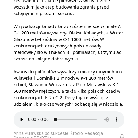
zestawieniu i traktuje pierwsze zawody przede
wszystkim jako etap budowania zgrania przed
kolejnymi imprezami sezonu.
W rywalizacji kanadyjkarzy szóste miejsce w finale A
C-1 200 metrów wywalczył Oleksii Koliadych, a Wiktor
Głazunow był siódmy w C-1 1000 metrów. W
konkurencjach drużynowych polskie osady
meldowały się w finałach B i półfinałach, utrzymując
szanse na kolejne dobre wyniki.
Awans do półfinałów wywalczyli między innymi Anna
Puławska i Dominika Zimnoch w K-1 200 metrów
kobiet, Sławomir Witczak oraz Piotr Morawski w K-1
500 metrów mężczyzn, a także kilka polskich osad w
konkurencjach K-2 i C-2. Decydujące wyścigi z
udziałem „biało-czerwonych” odbędą się w niedzielę.
Anna Puławska po sukcesie. Źródło: Redakcja