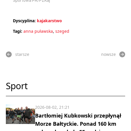
Sportowa PR/PZKaj
Dyscyplina:
kajakarstwo
Tagi:
anna puławska
,
szeged
starsze
nowsze
Sport
2026-08-02, 21:21
Bartłomiej Kubkowski przepłynął
Morze Bałtyckie. Ponad 160 km