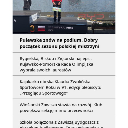
Puławska znów na podium. Dobry
początek sezonu polskiej mistrzyni
Rygielska, Biskup i Ziętarski najlepsi.
Kujawsko-Pomorska Rada Olimpijska
wybrała swoich laureatów
Kajakarka górska Klaudia Zwolińska
Sportowcem Roku w 91. edycji plebiscytu
„Przeglądu Sportowego”
Wioślarski Zawisza stawia na rozwój. Klub
powiększa sekcję mimo przeciwności
Szkoła połączona z Zawiszą Bydgoszcz z
okrągłym jubileuszem. To tu wykuwają się