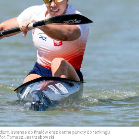
odium, awanse do finałów oraz cenne punkty do rankingu
s/fot Tomasz Jastrzębowski