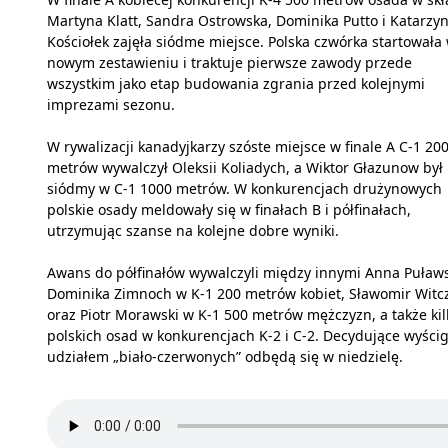
Martyna Klatt, Sandra Ostrowska, Dominika Putto i Katarzy
Kościołek zajęła siódme miejsce. Polska czwórka startowała
nowym zestawieniu i traktuje pierwsze zawody przede
wszystkim jako etap budowania zgrania przed kolejnymi
imprezami sezonu.
W rywalizacji kanadyjkarzy szóste miejsce w finale A C-1 20
metrów wywalczył Oleksii Koliadych, a Wiktor Głazunow był
siódmy w C-1 1000 metrów. W konkurencjach drużynowych
polskie osady meldowały się w finałach B i półfinałach,
utrzymując szanse na kolejne dobre wyniki.
Awans do półfinałów wywalczyli między innymi Anna Puławs
Dominika Zimnoch w K-1 200 metrów kobiet, Sławomir Witc
oraz Piotr Morawski w K-1 500 metrów mężczyzn, a także kil
polskich osad w konkurencjach K-2 i C-2. Decydujące wyścig
udziałem „biało-czerwonych” odbędą się w niedzielę.