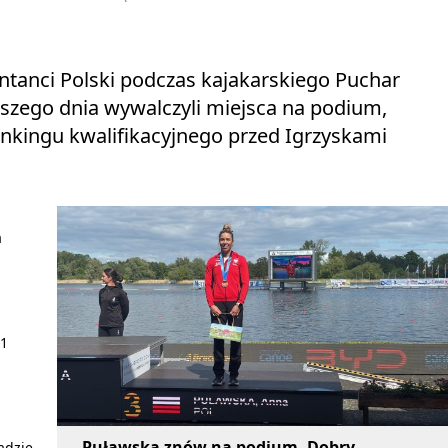
tanci Polski podczas kajakarskiego Puchar
wszego dnia wywalczyli miejsca na podium,
nkingu kwalifikacyjnego przed Igrzyskami
a
-1
Puławska znów na podium. Dobry
adzie