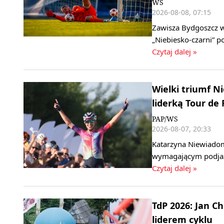
WS
2026-08-08, 07:15
Zawisza Bydgoszcz w 
„Niebiesko‑czarni” 
Czytaj dalej »
Wielki triumf 
liderką Tour de
PAP/WS
2026-08-07, 20:33
Katarzyna Niewiadom
wymagającym podjaz
Czytaj dalej »
TdP 2026: Jan C
liderem cyklu