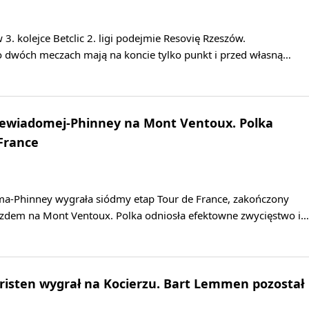
3. kolejce Betclic 2. ligi podejmie Resovię Rzeszów.
po dwóch meczach mają na koncie tylko punkt i przed własną…
Niewiadomej-Phinney na Mont Ventoux. Polka
 France
a-Phinney wygrała siódmy etap Tour de France, zakończony
dem na Mont Ventoux. Polka odniosła efektowne zwycięstwo i…
hristen wygrał na Kocierzu. Bart Lemmen pozostał