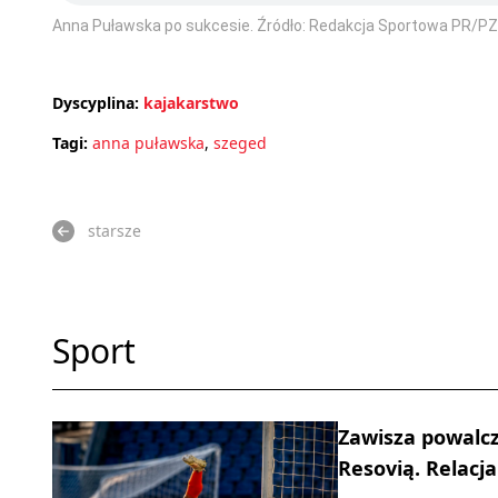
Anna Puławska po sukcesie. Źródło: Redakcja Sportowa PR/PZ
Dyscyplina:
kajakarstwo
Tagi:
anna puławska
,
szeged
starsze
Sport
Zawisza powalcz
Resovią. Relacja