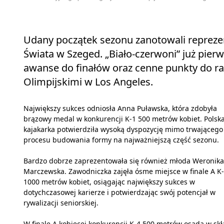
Udany początek sezonu zanotowali reprezen
Świata w Szeged. „Biało-czerwoni” już pier
awanse do finałów oraz cenne punkty do ra
Olimpijskimi w Los Angeles.
Największy sukces odniosła Anna Puławska, która zdobyła
brązowy medal w konkurencji K-1 500 metrów kobiet. Polsk
kajakarka potwierdziła wysoką dyspozycję mimo trwającego
procesu budowania formy na najważniejszą część sezonu.
Bardzo dobrze zaprezentowała się również młoda Weronika
Marczewska. Zawodniczka zajęła ósme miejsce w finale A K
1000 metrów kobiet, osiągając największy sukces w
dotychczasowej karierze i potwierdzając swój potencjał w
rywalizacji seniorskiej.
W finale A kobiecej konkurencji K-4 500 metrów osada w skł