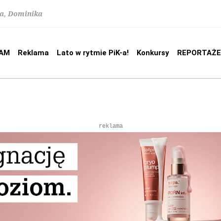
na, Dominika
AM
Reklama
Lato w rytmie PiK-a!
Konkursy
REPORTAŻE
reklama