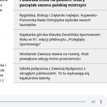
początek sezonu polskiej mistrzyni
na
 w
Rygielska, Biskup i Ziętarski najlepsi. Kujawsko-
Pomorska Rada Olimpijska wybrała swoich
laureatów
Kajakarka górska Klaudia Zwolińska Sportowcem
0
Roku w 91. edycji plebiscytu „Przeglądu
Sportowego”
Wioślarski Zawisza stawia na rozwój. Klub
powiększa sekcję mimo przeciwności
ka i
Szkoła połączona z Zawiszą Bydgoszcz z
zak
okrągłym jubileuszem. To tu wykuwają się
ka
kajakarskie talenty
i z