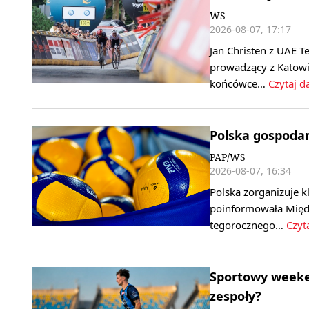
WS
2026-08-07, 17:17
Jan Christen z UAE T
prowadzący z Katowi
końcówce…
Czytaj da
Polska gospoda
PAP/WS
2026-08-07, 16:34
Polska zorganizuje k
poinformowała Międ
tegorocznego…
Czyta
Sportowy weeken
zespoły?