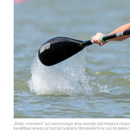
„Biało-czerwoni” już pierwszego dnia wywalczyli miejsca na p
kwalifikacyjnego przed Igrzyskami Olimpijskimi w Los Angele