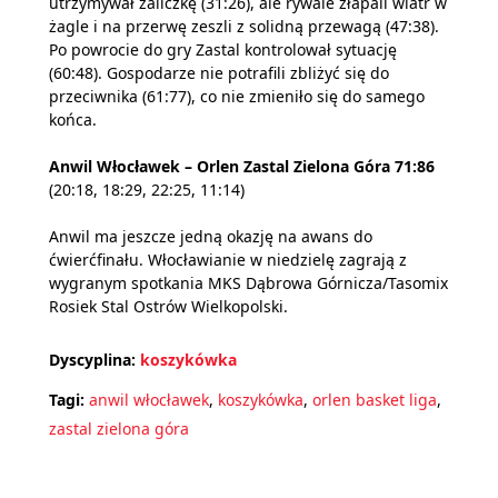
utrzymywał zaliczkę (31:26), ale rywale złapali wiatr w
żagle i na przerwę zeszli z solidną przewagą (47:38).
Po powrocie do gry Zastal kontrolował sytuację
(60:48). Gospodarze nie potrafili zbliżyć się do
przeciwnika (61:77), co nie zmieniło się do samego
końca.
Anwil Włocławek – Orlen Zastal Zielona Góra 71:86
(20:18, 18:29, 22:25, 11:14)
Anwil ma jeszcze jedną okazję na awans do
ćwierćfinału. Włocławianie w niedzielę zagrają z
wygranym spotkania MKS Dąbrowa Górnicza/Tasomix
Rosiek Stal Ostrów Wielkopolski.
Dyscyplina:
koszykówka
Tagi:
anwil włocławek
,
koszykówka
,
orlen basket liga
,
zastal zielona góra