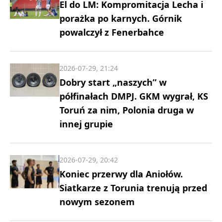
El do LM: Kompromitacja Lecha i
porażka po karnych. Górnik
powalczył z Fenerbahce
2026-07-29, 21:24
Dobry start „naszych” w
półfinałach DMPJ. GKM wygrał, KS
Toruń za nim, Polonia druga w
innej grupie
2026-07-29, 20:42
Koniec przerwy dla Aniołów.
Siatkarze z Torunia trenują przed
nowym sezonem