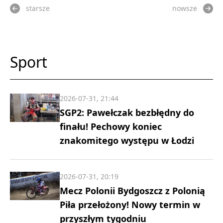
starsze
nowsze
Sport
2026-07-31, 21:44
SGP2: Pawełczak bezbłędny do
finału! Pechowy koniec
znakomitego występu w Łodzi
2026-07-31, 20:19
Mecz Polonii Bydgoszcz z Polonią
Piła przełożony! Nowy termin w
przyszłym tygodniu