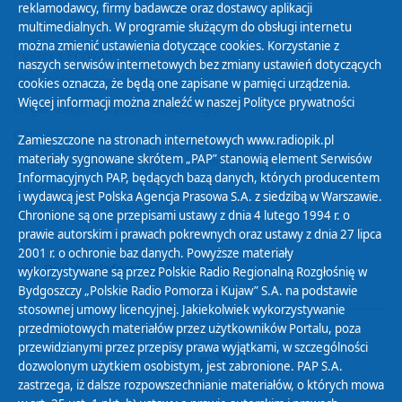
reklamodawcy, firmy badawcze oraz dostawcy aplikacji
multimedialnych. W programie służącym do obsługi internetu
można zmienić ustawienia dotyczące cookies. Korzystanie z
Polityka Prywatności
naszych serwisów internetowych bez zmiany ustawień dotyczących
Zasady korzystania z Serwisu
cookies oznacza, że będą one zapisane w pamięci urządzenia.
Więcej informacji można znaleźć w naszej
Polityce prywatności
Organizacje Pożytku Publicznego
Cyfryzacja DAB+
Zamieszczone na stronach internetowych www.radiopik.pl
materiały sygnowane skrótem „PAP” stanowią element Serwisów
Polityka ochrony danych osobowych
Informacyjnych PAP, będących bazą danych, których producentem
Abonament
i wydawcą jest Polska Agencja Prasowa S.A. z siedzibą w Warszawie.
Zamówienia publiczne
Chronione są one przepisami ustawy z dnia 4 lutego 1994 r. o
prawie autorskim i prawach pokrewnych oraz ustawy z dnia 27 lipca
2001 r. o ochronie baz danych. Powyższe materiały
Biuletyn Informacji Publicznej
wykorzystywane są przez Polskie Radio Regionalną Rozgłośnię w
Bydgoszczy „Polskie Radio Pomorza i Kujaw” S.A. na podstawie
stosownej umowy licencyjnej. Jakiekolwiek wykorzystywanie
przedmiotowych materiałów przez użytkowników Portalu, poza
przewidzianymi przez przepisy prawa wyjątkami, w szczególności
dozwolonym użytkiem osobistym, jest zabronione. PAP S.A.
zastrzega, iż dalsze rozpowszechnianie materiałów, o których mowa