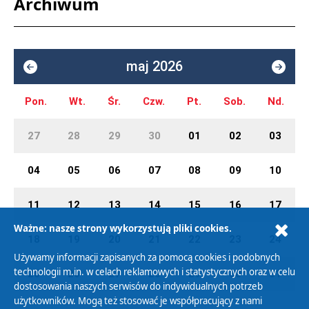
Archiwum
maj 2026
Pon.
Wt.
Śr.
Czw.
Pt.
Sob.
Nd.
27
28
29
30
01
02
03
04
05
06
07
08
09
10
11
12
13
14
15
16
17
Ważne: nasze strony wykorzystują pliki cookies.
18
19
20
21
22
23
24
Używamy informacji zapisanych za pomocą cookies i podobnych
technologii m.in. w celach reklamowych i statystycznych oraz w celu
25
26
27
28
29
30
31
dostosowania naszych serwisów do indywidualnych potrzeb
użytkowników. Mogą też stosować je współpracujący z nami