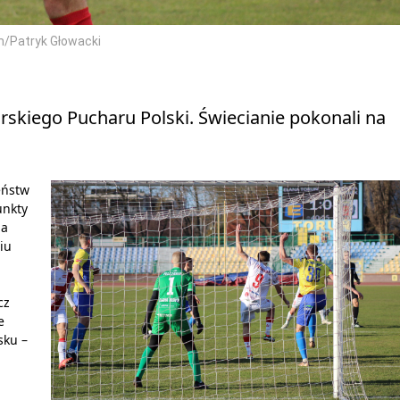
m/Patryk Głowacki
kiego Pucharu Polski. Świecianie pokonali na
eństw
unkty
na
iu
cz
e
sku –