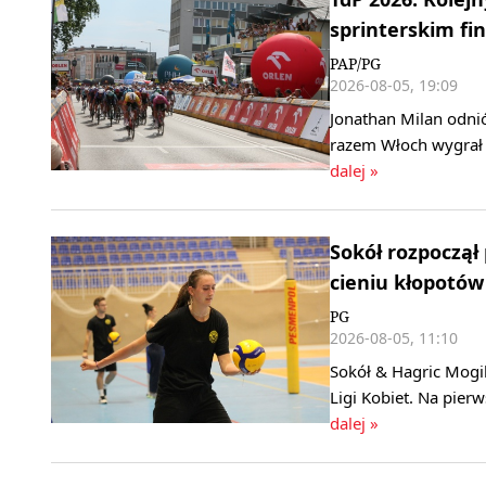
sprinterskim fin
PAP/PG
2026-08-05, 19:09
Jonathan Milan odni
razem Włoch wygrał 
dalej »
Sokół rozpoczął
cieniu kłopotów
PG
2026-08-05, 11:10
Sokół & Hagric Mogi
Ligi Kobiet. Na pier
dalej »