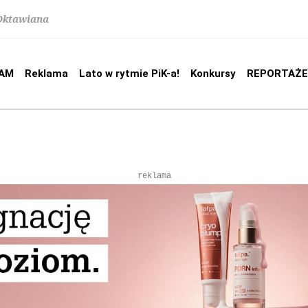
 Oktawiana
AM
Reklama
Lato w rytmie PiK-a!
Konkursy
REPORTAŻE
reklama