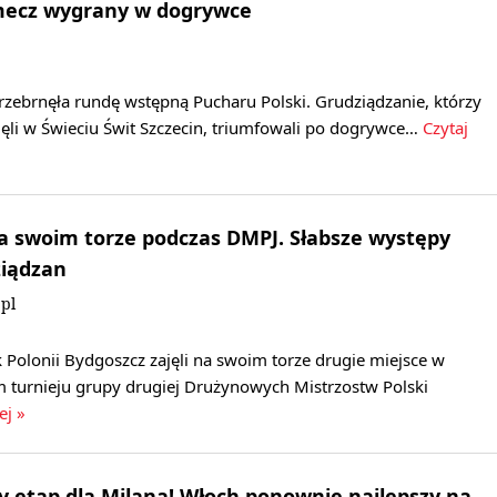
 mecz wygrany w dogrywce
rzebrnęła rundę wstępną Pucharu Polski. Grudziądzanie, którzy
ęli w Świeciu Świt Szczecin, triumfowali po dogrywce…
Czytaj
a swoim torze podczas DMPJ. Słabsze występy
ziądzan
pl
Polonii Bydgoszcz zajęli na swoim torze drugie miejsce w
 turnieju grupy drugiej Drużynowych Mistrzostw Polski
ej »
ny etap dla Milana! Włoch ponownie najlepszy na