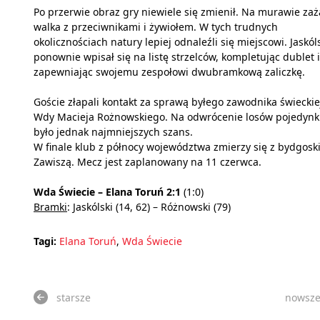
Po przerwie obraz gry niewiele się zmienił. Na murawie zaż
walka z przeciwnikami i żywiołem. W tych trudnych
okolicznościach natury lepiej odnaleźli się miejscowi. Jaskól
ponownie wpisał się na listę strzelców, kompletując dublet i
zapewniając swojemu zespołowi dwubramkową zaliczkę.
Goście złapali kontakt za sprawą byłego zawodnika świeckie
Wdy Macieja Rożnowskiego. Na odwrócenie losów pojedynk
było jednak najmniejszych szans.
W finale klub z północy województwa zmierzy się z bydgosk
Zawiszą. Mecz jest zaplanowany na 11 czerwca.
Wda Świecie – Elana Toruń 2:1
(1:0)
Bramki
: Jaskólski (14, 62) – Różnowski (79)
Tagi:
Elana Toruń
,
Wda Świecie
starsze
nowsz