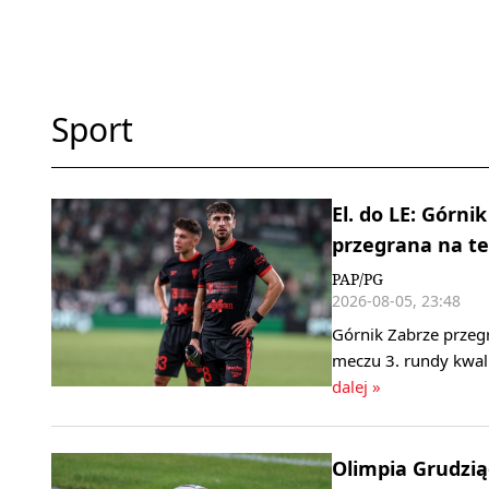
Sport
El. do LE: Górn
przegrana na te
PAP/PG
2026-08-05, 23:48
Górnik Zabrze przeg
meczu 3. rundy kwali
dalej »
Olimpia Grudzi