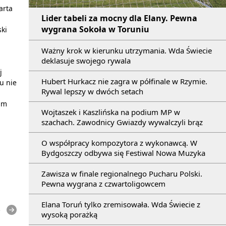
arta
Lider tabeli za mocny dla Elany. Pewna
wygrana Sokoła w Toruniu
ski
Ważny krok w kierunku utrzymania. Wda Świecie
deklasuje swojego rywala
j
Hubert Hurkacz nie zagra w półfinale w Rzymie.
u nie
Rywal lepszy w dwóch setach
im
Wojtaszek i Kaszlińska na podium MP w
szachach. Zawodnicy Gwiazdy wywalczyli brąz
O współpracy kompozytora z wykonawcą. W
Bydgoszczy odbywa się Festiwal Nowa Muzyka
Zawisza w finale regionalnego Pucharu Polski.
Pewna wygrana z czwartoligowcem
Elana Toruń tylko zremisowała. Wda Świecie z
e
wysoką porażką