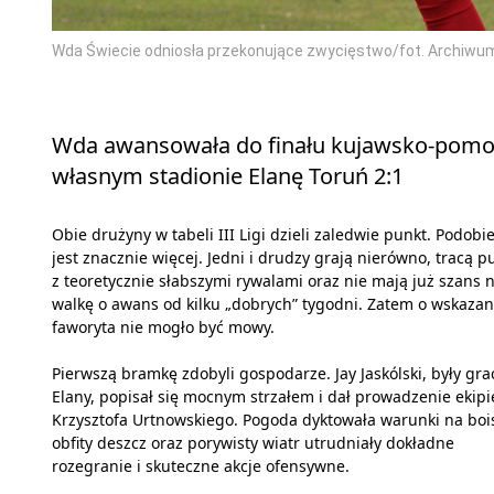
Wda Świecie odniosła przekonujące zwycięstwo/fot. Archiwu
Wda awansowała do finału kujawsko-pomors
własnym stadionie Elanę Toruń 2:1
Obie drużyny w tabeli III Ligi dzieli zaledwie punkt. Podobi
jest znacznie więcej. Jedni i drudzy grają nierówno, tracą p
z teoretycznie słabszymi rywalami oraz nie mają już szans 
walkę o awans od kilku „dobrych” tygodni. Zatem o wskazan
faworyta nie mogło być mowy.
Pierwszą bramkę zdobyli gospodarze. Jay Jaskólski, były gra
Elany, popisał się mocnym strzałem i dał prowadzenie ekipi
Krzysztofa Urtnowskiego. Pogoda dyktowała warunki na boi
obfity deszcz oraz porywisty wiatr utrudniały dokładne
rozegranie i skuteczne akcje ofensywne.