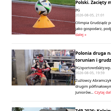
Polski. Zacięty
PG
2026-08-05, 21:01
Olimpia Grudziądz p
jako gospodarz, podj
dalej »
Polonia druga n
torunian i grud
PG/sportowefakty.wp.
2026-08-05, 19:59
Żużlowcy Abramczyk 
drugim półfinałowym
Juniorów…
Czytaj dal
TdP 2026: Kolej