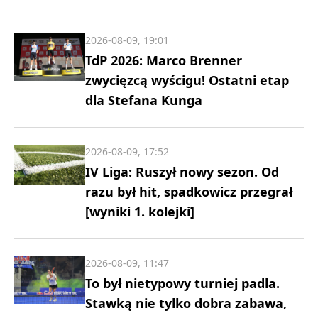
2026-08-09, 19:01
TdP 2026: Marco Brenner
zwycięzcą wyścigu! Ostatni etap
dla Stefana Kunga
2026-08-09, 17:52
IV Liga: Ruszył nowy sezon. Od
razu był hit, spadkowicz przegrał
[wyniki 1. kolejki]
2026-08-09, 11:47
To był nietypowy turniej padla.
Stawką nie tylko dobra zabawa,