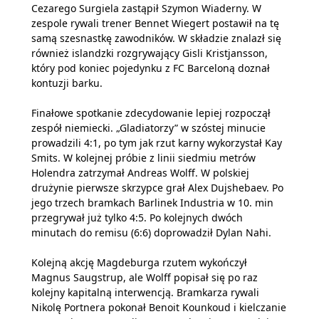
Cezarego Surgiela zastąpił Szymon Wiaderny. W
zespole rywali trener Bennet Wiegert postawił na tę
samą szesnastkę zawodników. W składzie znalazł się
również islandzki rozgrywający Gisli Kristjansson,
który pod koniec pojedynku z FC Barceloną doznał
kontuzji barku.
Finałowe spotkanie zdecydowanie lepiej rozpoczął
zespół niemiecki. „Gladiatorzy” w szóstej minucie
prowadzili 4:1, po tym jak rzut karny wykorzystał Kay
Smits. W kolejnej próbie z linii siedmiu metrów
Holendra zatrzymał Andreas Wolff. W polskiej
drużynie pierwsze skrzypce grał Alex Dujshebaev. Po
jego trzech bramkach Barlinek Industria w 10. min
przegrywał już tylko 4:5. Po kolejnych dwóch
minutach do remisu (6:6) doprowadził Dylan Nahi.
Kolejną akcję Magdeburga rzutem wykończył
Magnus Saugstrup, ale Wolff popisał się po raz
kolejny kapitalną interwencją. Bramkarza rywali
Nikolę Portnera pokonał Benoit Kounkoud i kielczanie