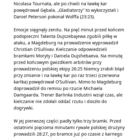
Nicolasa Tournata, ale po chwili na ławkę kar
powędrował Gębala. „Gladiatorzy” to wykorzystali i
Daniel Peterson pokonał Wolffa (23:23).
Emocje sięgnęły zenitu. Na pięć minut przed końcem
podopieczni Tałanta Dujszebajewa zgubili piłkę w
ataku, a Magdeburg na prowadzenie wyprowadził
Christian O’Sullivav. Kielczanie odpowiedzieli
bramkami Moryty i Daniela Dujshebaeva. Na minutę
przed końcowym gwizdkiem arbitrów przy
prowadzeniu polskiej ekipy 26:25 Niemcy zrobiłi błąd
przy zmianie i na ławkę kar po raz trzeci (czerwona
kartka) powędrował O’Sullivan. Mimo to Magdeburg
doprowadził do remisu po rzucie Michaela
Damgaarda. Trener Barlinka Industrii wziął czas, ale
kielczanie nie zdołali oddać rzutu i doszło do
dogrywki.
W jej pierwszej części padły tylko trzy bramki. Przed
ostatnimi pięcioma minutami rywale polskiej drużyny
prowadzili 28:27, po bramce już po czasie z karnego