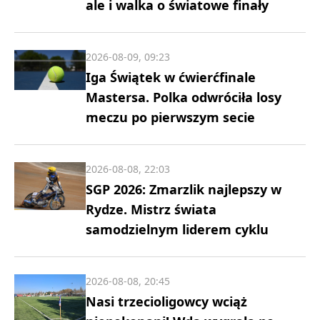
ale i walka o światowe finały
2026-08-09, 09:23
Iga Świątek w ćwierćfinale
Mastersa. Polka odwróciła losy
meczu po pierwszym secie
2026-08-08, 22:03
SGP 2026: Zmarzlik najlepszy w
Rydze. Mistrz świata
samodzielnym liderem cyklu
2026-08-08, 20:45
Nasi trzecioligowcy wciąż