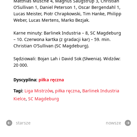
Matthias Musche 4, Magnus Saugstrup 3, Christian
O’Sullivan 1, Daniel Peterson 1, Oscar Bergendahl 1,
Lucas Meister, Piotr Chrapkowski, Tim Hanke, Philipp
Weber, Lucas Mertens, Marko Bezjak.
Karne minuty: Barlinek Industria – 8, SC Magdeburg
– 10. Czerwona kartka (z gradacji kar) – 59. min.
Christian O’Sullivan (SC Magdeburg).
Sędziowali: Bojan Lah i David Sok (Słwenia). Widzów:
20 000.
Dyscyplina:
piłka ręczna
Tagi:
Liga Mistrzów
,
piłka ręczna
,
Barlinek Industria
Kielce
,
SC Magdeburg
starsze
nowsze