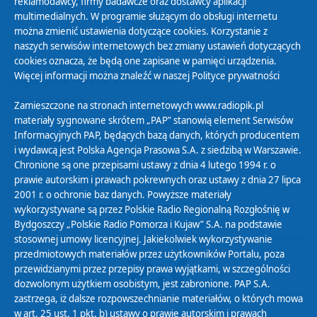
reklamodawcy, firmy badawcze oraz dostawcy aplikacji
multimedialnych. W programie służącym do obsługi internetu
można zmienić ustawienia dotyczące cookies. Korzystanie z
Polityka Prywatności
naszych serwisów internetowych bez zmiany ustawień dotyczących
Zasady korzystania z Serwisu
cookies oznacza, że będą one zapisane w pamięci urządzenia.
Więcej informacji można znaleźć w naszej
Polityce prywatności
Organizacje Pożytku Publicznego
Cyfryzacja DAB+
Zamieszczone na stronach internetowych www.radiopik.pl
materiały sygnowane skrótem „PAP” stanowią element Serwisów
Polityka ochrony danych osobowych
Informacyjnych PAP, będących bazą danych, których producentem
Abonament
i wydawcą jest Polska Agencja Prasowa S.A. z siedzibą w Warszawie.
Zamówienia publiczne
Chronione są one przepisami ustawy z dnia 4 lutego 1994 r. o
prawie autorskim i prawach pokrewnych oraz ustawy z dnia 27 lipca
2001 r. o ochronie baz danych. Powyższe materiały
Biuletyn Informacji Publicznej
wykorzystywane są przez Polskie Radio Regionalną Rozgłośnię w
Bydgoszczy „Polskie Radio Pomorza i Kujaw” S.A. na podstawie
stosownej umowy licencyjnej. Jakiekolwiek wykorzystywanie
przedmiotowych materiałów przez użytkowników Portalu, poza
przewidzianymi przez przepisy prawa wyjątkami, w szczególności
dozwolonym użytkiem osobistym, jest zabronione. PAP S.A.
zastrzega, iż dalsze rozpowszechnianie materiałów, o których mowa
w art. 25 ust. 1 pkt. b) ustawy o prawie autorskim i prawach