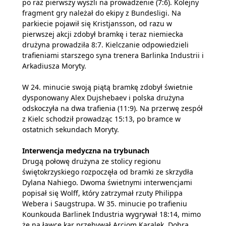
po raz pierwszy wyszli na prowadzenie (7:6). Kolejny
fragment gry należał do ekipy z Bundesligi. Na
parkiecie pojawił się Kristjansson, od razu w
pierwszej akcji zdobył bramkę i teraz niemiecka
drużyna prowadziła 8:7. Kielczanie odpowiedzieli
trafieniami starszego syna trenera Barlinka Industrii i
Arkadiusza Moryty.
W 24. minucie swoją piątą bramkę zdobył świetnie
dysponowany Alex Dujshebaev i polska drużyna
odskoczyła na dwa trafienia (11:9). Na przerwę zespół
z Kielc schodził prowadząc 15:13, po bramce w
ostatnich sekundach Moryty.
Interwencja medyczna na trybunach
Drugą połowę drużyna ze stolicy regionu
świętokrzyskiego rozpoczęła od bramki ze skrzydła
Dylana Nahiego. Dwoma świetnymi interwencjami
popisał się Wolff, który zatrzymał rzuty Philippa
Webera i Saugstrupa. W 35. minucie po trafieniu
Kounkouda Barlinek Industria wygrywał 18:14, mimo
że na ławce kar przebywał Arciom Karalek. Dobrą