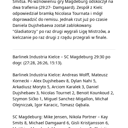
Smitsa. Po wznowieniu gry Magdeburg odskoczył na
dwa trafienia (29:27- Damgaard). Zespół z Kielc
odpowiedział bramką Nicolasa Tournata i mógł
doprowadzić do remisu. Jednak rzut już po czasie
Daniela Dujshebaeva został zablokowany.
"Gladiatorzy" po raz drugi wygrali Ligę Mistrzów, a
kielczanie po raz drugi z rzędu przegrali w finale.
Barlinek Industria Kielce – SC Magdeburg 29:30 po
dogr. (27:28, 26:26, 15:13).
Barlinek Industria Kielce: Andreas Wolff, Mateusz
Kornecki – Alex Dujshebaev 8, Dylan Nahi 5,
Arkadiusz Moryto 5, Arciom Karalek 3, Daniel
Dujshebaev 3, Nicolas Tournet 2, Benoit Kounkoud 2,
Szymon Sićko 1, Miguel Sanchez-Migallon, Michał
Olejniczak, Igor Karacic, Tomasz Gębala.
SC Magdeburg: Mike Jensen, Nikola Portner – Kay
Smits 8, Michael Damgaard 6, Gisli Kristjansson 6,