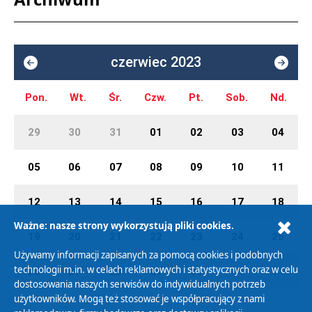
czerwiec 2023
Pon.
Wt.
Śr.
Czw.
Pt.
Sob.
Nd.
29
30
31
01
02
03
04
05
06
07
08
09
10
11
12
13
14
15
16
17
18
Ważne: nasze strony wykorzystują pliki cookies.
19
20
21
22
23
24
25
Używamy informacji zapisanych za pomocą cookies i podobnych
technologii m.in. w celach reklamowych i statystycznych oraz w celu
26
27
28
29
30
01
02
dostosowania naszych serwisów do indywidualnych potrzeb
użytkowników. Mogą też stosować je współpracujący z nami