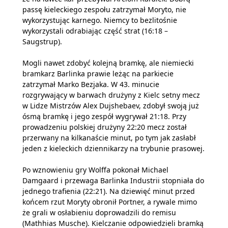
passę kieleckiego zespołu zatrzymał Moryto, nie
wykorzystując karnego. Niemcy to bezlitośnie
wykorzystali odrabiając część strat (16:18 –
Saugstrup).
Mogli nawet zdobyć kolejną bramkę, ale niemiecki
bramkarz Barlinka prawie leżąc na parkiecie
zatrzymał Marko Bezjaka. W 43. minucie
rozgrywający w barwach drużyny z Kielc setny mecz
w Lidze Mistrzów Alex Dujshebaev, zdobył swoją już
ósmą bramkę i jego zespół wygrywał 21:18. Przy
prowadzeniu polskiej drużyny 22:20 mecz został
przerwany na kilkanaście minut, po tym jak zasłabł
jeden z kieleckich dziennikarzy na trybunie prasowej.
Po wznowieniu gry Wolffa pokonał Michael
Damgaard i przewaga Barlinka Industrii stopniała do
jednego trafienia (22:21). Na dziewięć minut przed
końcem rzut Moryty obronił Portner, a rywale mimo
że grali w osłabieniu doprowadzili do remisu
(Mathhias Musche). Kielczanie odpowiedzieli bramką