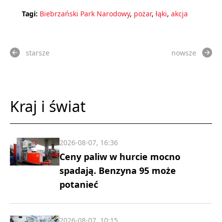
Tagi:
Biebrzański Park Narodowy
,
pożar
,
łąki
,
akcja
starsze
nowsze
Kraj i świat
2026-08-07, 16:36
Ceny paliw w hurcie mocno
spadają. Benzyna 95 może
potanieć
2026-08-07, 10:15