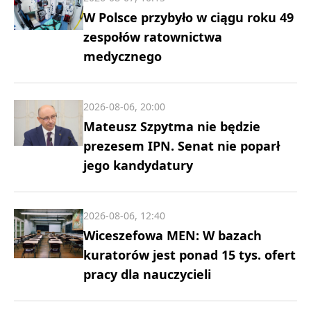
W Polsce przybyło w ciągu roku 49
zespołów ratownictwa
medycznego
2026-08-06, 20:00
Mateusz Szpytma nie będzie
prezesem IPN. Senat nie poparł
jego kandydatury
2026-08-06, 12:40
Wiceszefowa MEN: W bazach
kuratorów jest ponad 15 tys. ofert
pracy dla nauczycieli