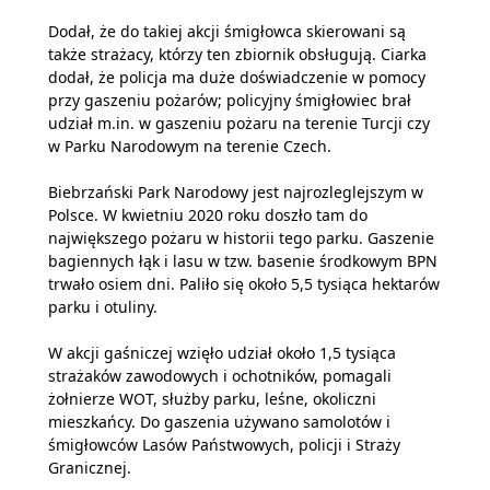
Dodał, że do takiej akcji śmigłowca skierowani są
także strażacy, którzy ten zbiornik obsługują. Ciarka
dodał, że policja ma duże doświadczenie w pomocy
przy gaszeniu pożarów; policyjny śmigłowiec brał
udział m.in. w gaszeniu pożaru na terenie Turcji czy
w Parku Narodowym na terenie Czech.
Biebrzański Park Narodowy jest najrozleglejszym w
Polsce. W kwietniu 2020 roku doszło tam do
największego pożaru w historii tego parku. Gaszenie
bagiennych łąk i lasu w tzw. basenie środkowym BPN
trwało osiem dni. Paliło się około 5,5 tysiąca hektarów
parku i otuliny.
W akcji gaśniczej wzięło udział około 1,5 tysiąca
strażaków zawodowych i ochotników, pomagali
żołnierze WOT, służby parku, leśne, okoliczni
mieszkańcy. Do gaszenia używano samolotów i
śmigłowców Lasów Państwowych, policji i Straży
Granicznej.