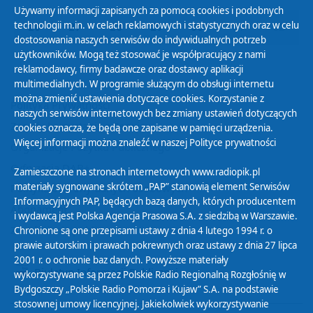
Używamy informacji zapisanych za pomocą cookies i podobnych
technologii m.in. w celach reklamowych i statystycznych oraz w celu
26
27
28
29
30
01
02
dostosowania naszych serwisów do indywidualnych potrzeb
użytkowników. Mogą też stosować je współpracujący z nami
reklamodawcy, firmy badawcze oraz dostawcy aplikacji
multimedialnych. W programie służącym do obsługi internetu
można zmienić ustawienia dotyczące cookies. Korzystanie z
Polityka Prywatności
naszych serwisów internetowych bez zmiany ustawień dotyczących
Zasady korzystania z Serwisu
cookies oznacza, że będą one zapisane w pamięci urządzenia.
Więcej informacji można znaleźć w naszej
Polityce prywatności
Organizacje Pożytku Publicznego
Cyfryzacja DAB+
Zamieszczone na stronach internetowych www.radiopik.pl
materiały sygnowane skrótem „PAP” stanowią element Serwisów
Polityka ochrony danych osobowych
Informacyjnych PAP, będących bazą danych, których producentem
Abonament
i wydawcą jest Polska Agencja Prasowa S.A. z siedzibą w Warszawie.
Zamówienia publiczne
Chronione są one przepisami ustawy z dnia 4 lutego 1994 r. o
prawie autorskim i prawach pokrewnych oraz ustawy z dnia 27 lipca
2001 r. o ochronie baz danych. Powyższe materiały
Biuletyn Informacji Publicznej
wykorzystywane są przez Polskie Radio Regionalną Rozgłośnię w
Bydgoszczy „Polskie Radio Pomorza i Kujaw” S.A. na podstawie
stosownej umowy licencyjnej. Jakiekolwiek wykorzystywanie