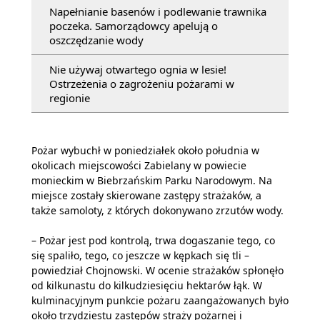
Napełnianie basenów i podlewanie trawnika
poczeka. Samorządowcy apelują o
oszczędzanie wody
Nie używaj otwartego ognia w lesie!
Ostrzeżenia o zagrożeniu pożarami w
regionie
Pożar wybuchł w poniedziałek około południa w
okolicach miejscowości Zabielany w powiecie
monieckim w Biebrzańskim Parku Narodowym. Na
miejsce zostały skierowane zastępy strażaków, a
także samoloty, z których dokonywano zrzutów wody.
– Pożar jest pod kontrolą, trwa dogaszanie tego, co
się spaliło, tego, co jeszcze w kępkach się tli –
powiedział Chojnowski. W ocenie strażaków spłonęło
od kilkunastu do kilkudziesięciu hektarów łąk. W
kulminacyjnym punkcie pożaru zaangażowanych było
około trzydziestu zastępów straży pożarnej i