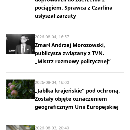
pociągiem. Sprawca z Czarlina
usłyszał zarzuty
2026-08-04, 16:57
Zmarł Andrzej Morozowski,
publicysta związany z TVN.
„Mistrz rozmowy politycznej”
2026-08-04, 16:00
„Jabłka krajeńskie” pod ochroną.
Zostały objęte oznaczeniem
geograficznym Unii Europejskiej
2026-08-03, 20:40