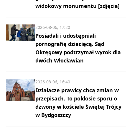
widokowy monumentu [zdjęcia]
2026-08-06, 17:20
Posiadali i udostępniali
pornografię dziecięcą. Sąd
Okręgowy podtrzymał wyrok dla
dwóch Włocławian
2026-08-06, 16:40
Działacze prawicy chcą zmian w
przepisach. To pokłosie sporu o
dzwony w kościele Świętej Trójcy
w Bydgoszczy