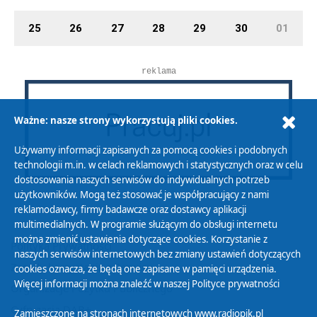
25
26
27
28
29
30
01
reklama
Ważne: nasze strony wykorzystują pliki cookies.
Używamy informacji zapisanych za pomocą cookies i podobnych
technologii m.in. w celach reklamowych i statystycznych oraz w celu
dostosowania naszych serwisów do indywidualnych potrzeb
użytkowników. Mogą też stosować je współpracujący z nami
reklamodawcy, firmy badawcze oraz dostawcy aplikacji
multimedialnych. W programie służącym do obsługi internetu
można zmienić ustawienia dotyczące cookies. Korzystanie z
Polityka Prywatności
naszych serwisów internetowych bez zmiany ustawień dotyczących
Zasady korzystania z Serwisu
cookies oznacza, że będą one zapisane w pamięci urządzenia.
Więcej informacji można znaleźć w naszej
Polityce prywatności
Organizacje Pożytku Publicznego
Cyfryzacja DAB+
Zamieszczone na stronach internetowych www.radiopik.pl