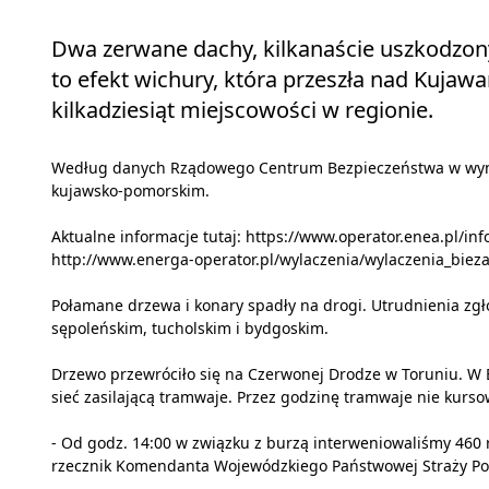
Dwa zerwane dachy, kilkanaście uszkodzon
to efekt wichury, która przeszła nad Kujaw
kilkadziesiąt miejscowości w regionie.
Według danych Rządowego Centrum Bezpieczeństwa w wynik
kujawsko-pomorskim.
Aktualne informacje tutaj: https://www.operator.enea.pl/i
http://www.energa-operator.pl/wylaczenia/wylaczenia_biez
Połamane drzewa i konary spadły na drogi. Utrudnienia zgł
sępoleńskim, tucholskim i bydgoskim.
Drzewo przewróciło się na Czerwonej Drodze w Toruniu. W 
sieć zasilającą tramwaje. Przez godzinę tramwaje nie kurs
- Od godz. 14:00 w związku z burzą interweniowaliśmy 460 r
rzecznik Komendanta Wojewódzkiego Państwowej Straży Po