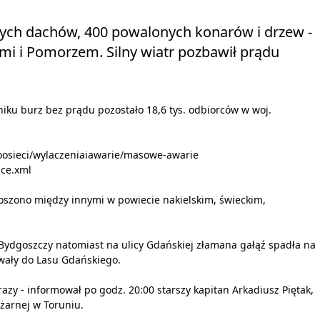
ych dachów, 400 powalonych konarów i drzew -
ami i Pomorzem. Silny wiatr pozbawił prądu
u burz bez prądu pozostało 18,6 tys. odbiorców w woj.
nfoosieci/wylaczeniaiawarie/masowe-awarie
ace.xml
oszono między innymi w powiecie nakielskim, świeckim,
Bydgoszczy natomiast na ulicy Gdańskiej złamana gałąź spadła na
owały do Lasu Gdańskiego.
azy - informował po godz. 20:00 starszy kapitan Arkadiusz Piętak,
żarnej w Toruniu.