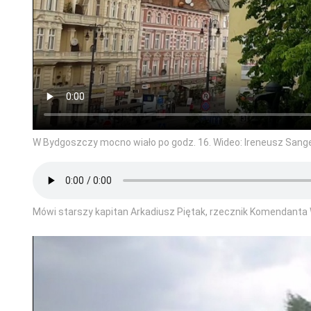
W Bydgoszczy mocno wiało po godz. 16. Wideo: Ireneusz Sang
Mówi starszy kapitan Arkadiusz Piętak, rzecznik Komendant