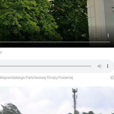
er
a Wojewódzkiego Państwowej Straży Pożarnej