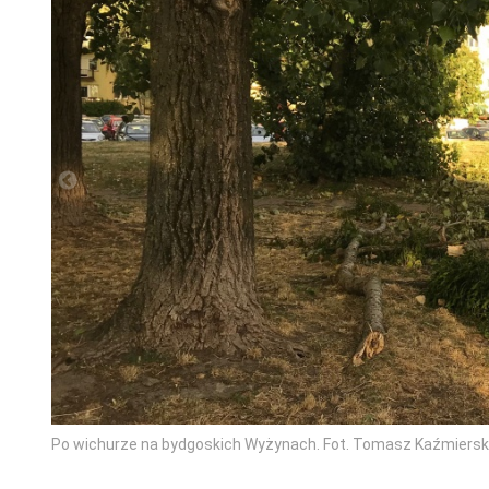
Po wichurze na bydgoskich Wyżynach. Fot. Tomasz Kaźmiersk