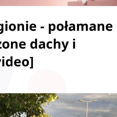
egionie - połamane
one dachy i
ideo]