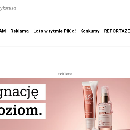
Sykstusa
AM
Reklama
Lato w rytmie PiK-a!
Konkursy
REPORTAŻE
reklama