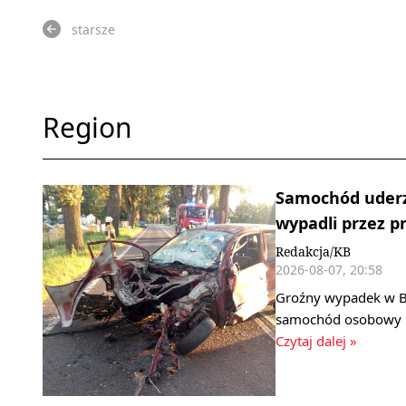
starsze
Region
Samochód uderz
wypadli przez pr
Redakcja/KB
2026-08-07, 20:58
Groźny wypadek w B
samochód osobowy ud
Czytaj dalej »