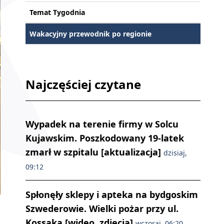
Temat Tygodnia
Wakacyjny przewodnik po regionie
Najczęściej czytane
Wypadek na terenie firmy w Solcu
Kujawskim. Poszkodowany 19-latek
zmarł w szpitalu [aktualizacja]
dzisiaj,
09:12
Spłonęły sklepy i apteka na bydgoskim
Wichura w Nowem. Fot. Maria Ken-Kajnowska
Szwederowie. Wielki pożar przy ul.
Kossaka [wideo, zdjęcia]
wczoraj, 06:20