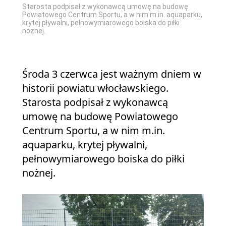
Starosta podpisał z wykonawcą umowę na budowę
Powiatowego Centrum Sportu, a w nim m.in. aquaparku,
krytej pływalni, pełnowymiarowego boiska do piłki
nożnej.
Środa 3 czerwca jest ważnym dniem w
historii powiatu włocławskiego.
Starosta podpisał z wykonawcą
umowę na budowę Powiatowego
Centrum Sportu, a w nim m.in.
aquaparku, krytej pływalni,
pełnowymiarowego boiska do piłki
nożnej.