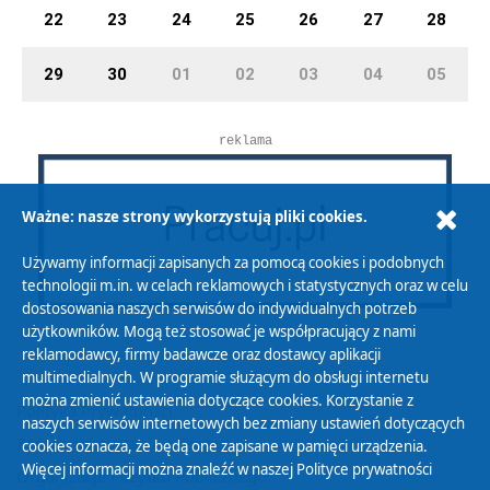
22
23
24
25
26
27
28
29
30
01
02
03
04
05
reklama
Ważne: nasze strony wykorzystują pliki cookies.
Używamy informacji zapisanych za pomocą cookies i podobnych
technologii m.in. w celach reklamowych i statystycznych oraz w celu
dostosowania naszych serwisów do indywidualnych potrzeb
użytkowników. Mogą też stosować je współpracujący z nami
reklamodawcy, firmy badawcze oraz dostawcy aplikacji
multimedialnych. W programie służącym do obsługi internetu
można zmienić ustawienia dotyczące cookies. Korzystanie z
Polityka Prywatności
naszych serwisów internetowych bez zmiany ustawień dotyczących
Zasady korzystania z Serwisu
cookies oznacza, że będą one zapisane w pamięci urządzenia.
Więcej informacji można znaleźć w naszej
Polityce prywatności
Organizacje Pożytku Publicznego