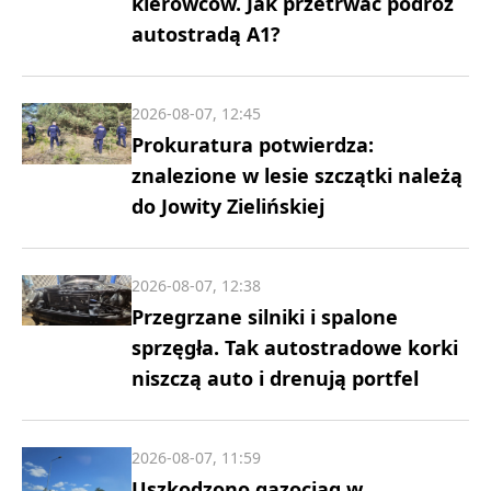
kierowców. Jak przetrwać podróż
autostradą A1?
2026-08-07, 12:45
Prokuratura potwierdza:
znalezione w lesie szczątki należą
do Jowity Zielińskiej
2026-08-07, 12:38
Przegrzane silniki i spalone
sprzęgła. Tak autostradowe korki
niszczą auto i drenują portfel
2026-08-07, 11:59
Uszkodzono gazociąg w