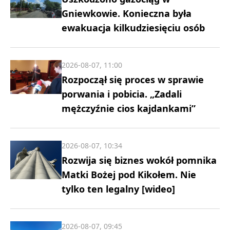
Gniewkowie. Konieczna była
ewakuacja kilkudziesięciu osób
2026-08-07, 11:00
Rozpoczął się proces w sprawie
porwania i pobicia. „Zadali
mężczyźnie cios kajdankami”
2026-08-07, 10:34
Rozwija się biznes wokół pomnika
Matki Bożej pod Kikołem. Nie
tylko ten legalny [wideo]
2026-08-07, 09:45