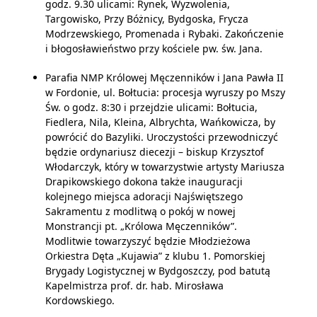
godz. 9.30 ulicami: Rynek, Wyzwolenia,
Targowisko, Przy Bóżnicy, Bydgoska, Frycza
Modrzewskiego, Promenada i Rybaki. Zakończenie
i błogosławieństwo przy kościele pw. św. Jana.
Parafia NMP Królowej Męczenników i Jana Pawła II
w Fordonie, ul. Bołtucia: procesja wyruszy po Mszy
Św. o godz. 8:30 i przejdzie ulicami: Bołtucia,
Fiedlera, Nila, Kleina, Albrychta, Wańkowicza, by
powrócić do Bazyliki. Uroczystości przewodniczyć
będzie ordynariusz diecezji – biskup Krzysztof
Włodarczyk, który w towarzystwie artysty Mariusza
Drapikowskiego dokona także inauguracji
kolejnego miejsca adoracji Najświętszego
Sakramentu z modlitwą o pokój w nowej
Monstrancji pt. „Królowa Męczenników”.
Modlitwie towarzyszyć będzie Młodzieżowa
Orkiestra Dęta „Kujawia” z klubu 1. Pomorskiej
Brygady Logistycznej w Bydgoszczy, pod batutą
Kapelmistrza prof. dr. hab. Mirosława
Kordowskiego.