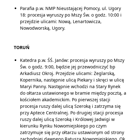
Parafia p.w. NMP Nieustającej Pomocy, ul. Ugory
18: procesja wyruszy po Mszy Św. o godz. 10:00 i
przejdzie ulicami: Nową, Lenartowicza,
Nowodworską, Ugory.
TORUŃ
Katedra p.w. ŚŚ. Janów: procesja wyruszy po Mszy
Św. o godz. 9:00, będzie jej przewodniczyć bp
Arkadiusz Okroj. Przejdzie ulicami: Żeglarską,
Kopernika, następnie ulicą Piekary i skręci w ulicę
Maryi Panny. Następnie wchodzi na Stary Rynek
do ołtarza ustawionego w bramie między pocztą, a
kościołem akademickim. Po pierwszej stacji
procesja ruszy dalej ulicą Szeroką i zatrzyma się
przy Aptece Centralnej. Po drugiej stacji procesja
ruszy dalej ulicą Szeroką i Królowej Jadwigi w
kierunku Rynku Nowomiejskiego po czym
zatrzymuje się przy ołtarzu ustawionym od strony
zachodniej dawnego Ratusza Nowomiejskiego. Ok.