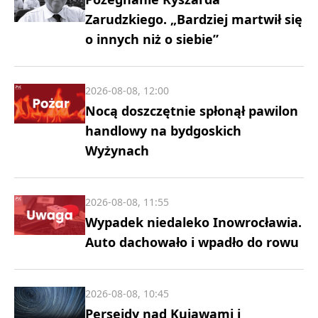
Zarudzkiego. „Bardziej martwił się
o innych niż o siebie”
2026-08-08, 12:00
Nocą doszczętnie spłonął pawilon
handlowy na bydgoskich
Wyżynach
2026-08-08, 11:55
Wypadek niedaleko Inowrocławia.
Auto dachowało i wpadło do rowu
2026-08-08, 10:45
Perseidy nad Kujawami i