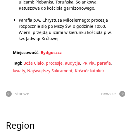
ulicami: Plebanka, Toruńska, Solankowa,
Ratuszowa do kościoła garnizonowego.
Parafia p.w. Chrystusa Miłosiernego: procesja
rozpocznie się po Mszy Św. o godzinie 10:00.
Wierni przejdą ulicami w kierunku kościoła p.w.
św. Jadwigi Królowej.
Miejscowość:
Bydgoszcz
Tagi:
Boże Ciało
,
procesje
,
audycja
,
PR PiK
,
parafia
,
kwiaty
,
Najświętszy Sakrament
,
Kościół katolicki
starsze
nowsze
Region