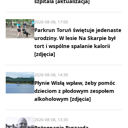
szpitala [aktualizacja]
2026-08-08, 17:00
Parkrun Toruń świętuje jedenaste
urodziny. W lesie Na Skarpie był
tort i wspólne spalanie kalorii
[zdjęcia]
2026-08-08, 14:30
Płynie Wisłą wpław, żeby pomóc
dzieciom z płodowym zespołem
alkoholowym [zdjęcia]
2026-08-08, 13:30
Pożegnanie Ryszarda