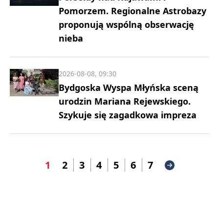
Pomorzem. Regionalne Astrobazy
proponują wspólną obserwację
nieba
2026-08-08, 09:30
Bydgoska Wyspa Młyńska sceną
urodzin Mariana Rejewskiego.
Szykuje się zagadkowa impreza
1
2
3
4
5
6
7