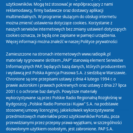
użytkowników. Mogą też stosować je współpracujący z nami
reklamodawcy, firmy badawcze oraz dostawcy aplikacji
multimedialnych. W programie służącym do obsługi internetu
można zmienić ustawienia dotyczące cookies. Korzystanie z
Polityka Prywatności
naszych serwisów internetowych bez zmiany ustawień dotyczących
Zasady korzystania z Serwisu
cookies oznacza, że będą one zapisane w pamięci urządzenia.
Więcej informacji można znaleźć w naszej
Polityce prywatności
Organizacje Pożytku Publicznego
Cyfryzacja DAB+
Zamieszczone na stronach internetowych www.radiopik.pl
materiały sygnowane skrótem „PAP” stanowią element Serwisów
Polityka ochrony danych osobowych
Informacyjnych PAP, będących bazą danych, których producentem
Abonament
i wydawcą jest Polska Agencja Prasowa S.A. z siedzibą w Warszawie.
Zamówienia publiczne
Chronione są one przepisami ustawy z dnia 4 lutego 1994 r. o
prawie autorskim i prawach pokrewnych oraz ustawy z dnia 27 lipca
2001 r. o ochronie baz danych. Powyższe materiały
Biuletyn Informacji Publicznej
wykorzystywane są przez Polskie Radio Regionalną Rozgłośnię w
Bydgoszczy „Polskie Radio Pomorza i Kujaw” S.A. na podstawie
stosownej umowy licencyjnej. Jakiekolwiek wykorzystywanie
przedmiotowych materiałów przez użytkowników Portalu, poza
przewidzianymi przez przepisy prawa wyjątkami, w szczególności
dozwolonym użytkiem osobistym, jest zabronione. PAP S.A.