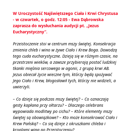
W Uroczystość Najświętszego Ciała i Krwi Chrystusa
- w czwartek, o godz. 12:05 - Ewa Dąbrowska
zaprasza do wysłuchania audycji pt. „Jezus
Eucharystyczny”.
Przeistoczenie stoi w centrum mszy świętej. Konsekracja
zmienia chleb i wino w żywe Ciało i Krew Boga. Dowodzą
tego cuda eucharystyczne. Dzieją się w różnym czasie, na
przestrzeni wieków, a zawsze przybierają postać ludzkiej
tkanki mięśnia sercowego w agonii, z grupą krwi AB.
Jezus obiecał życie wieczne tym, którzy będą spożywać
Jego Ciało i Krew, błogosławił tych, którzy nie widzieli, a
uwierzyli.
– Co dzieje się podczas mszy świętej? – Co oznaczają
gesty kapłana przy ołtarzu? – Dlaczego celebrans
wypowiada modlitwy po cichu? – Które elementy mszy
świętej są obowiązkowe? – Kto może konsekrować Ciało i
Krew Pańską? – Co się dzieje z okruszkami chleba i
kroplami wina po Przeistoczeniu?