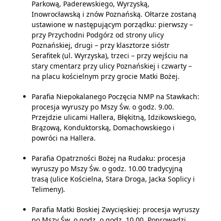
Parkową, Paderewskiego, Wyrzyską,
Inowrocławską i znów Poznańską.
Ołtarze zostaną
ustawione w następującym porządku:
pierwszy
–
przy Przychodni Podgórz od strony ulicy
Poznańskiej,
drugi
–
przy klasztorze sióstr
Serafitek (ul. Wyrzyska),
trzeci –
przy wejściu na
stary cmentarz przy ulicy Poznańskiej
i czwarty –
na placu kościelnym przy grocie Matki Bożej.
Parafia Niepokalanego Poczęcia NMP na Stawkach:
procesja wyruszy po Mszy Św. o godz. 9.00.
Przejdzie ulicami Hallera, Błękitną, Idzikowskiego,
Brązową, Konduktorską, Domachowskiego i
powróci na Hallera.
Parafia Opatrzności Bożej na Rudaku: procesja
wyruszy po Mszy Św. o godz. 10.00 tradycyjną
trasą (ulice Kościelna, Stara Droga, Jacka Soplicy i
Telimeny).
Parafia Matki Boskiej Zwycięskiej: procesja wyruszy
po Mszy Św. o godz. o godz. 10.00. Poprowadzi