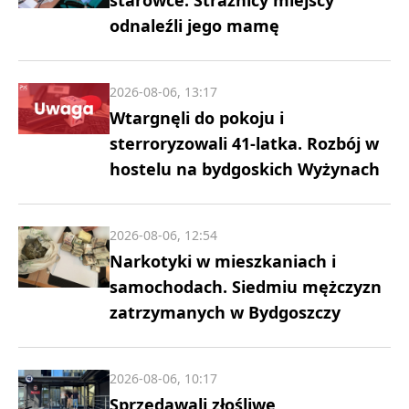
starówce. Strażnicy miejscy
odnaleźli jego mamę
2026-08-06, 13:17
Wtargnęli do pokoju i
sterroryzowali 41-latka. Rozbój w
hostelu na bydgoskich Wyżynach
2026-08-06, 12:54
Narkotyki w mieszkaniach i
samochodach. Siedmiu mężczyzn
zatrzymanych w Bydgoszczy
2026-08-06, 10:17
Sprzedawali złośliwe