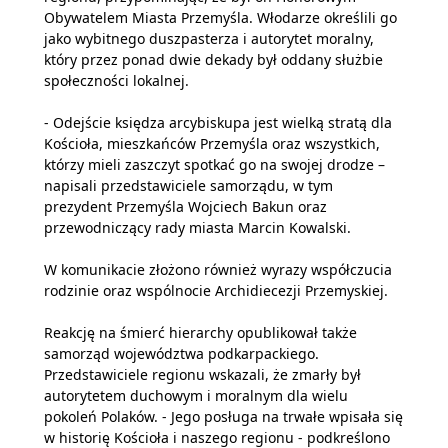
Obywatelem Miasta Przemyśla. Włodarze określili go
jako wybitnego duszpasterza i autorytet moralny,
który przez ponad dwie dekady był oddany służbie
społeczności lokalnej.
- Odejście księdza arcybiskupa jest wielką stratą dla
Kościoła, mieszkańców Przemyśla oraz wszystkich,
którzy mieli zaszczyt spotkać go na swojej drodze –
napisali przedstawiciele samorządu, w tym
prezydent Przemyśla Wojciech Bakun oraz
przewodniczący rady miasta Marcin Kowalski.
W komunikacie złożono również wyrazy współczucia
rodzinie oraz wspólnocie Archidiecezji Przemyskiej.
Reakcję na śmierć hierarchy opublikował także
samorząd województwa podkarpackiego.
Przedstawiciele regionu wskazali, że zmarły był
autorytetem duchowym i moralnym dla wielu
pokoleń Polaków. - Jego posługa na trwałe wpisała się
w historię Kościoła i naszego regionu - podkreślono