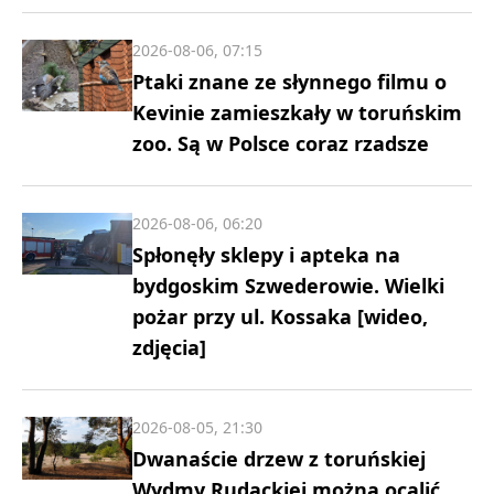
2026-08-06, 07:15
Ptaki znane ze słynnego filmu o
Kevinie zamieszkały w toruńskim
zoo. Są w Polsce coraz rzadsze
2026-08-06, 06:20
Spłonęły sklepy i apteka na
bydgoskim Szwederowie. Wielki
pożar przy ul. Kossaka [wideo,
zdjęcia]
2026-08-05, 21:30
Dwanaście drzew z toruńskiej
Wydmy Rudackiej można ocalić