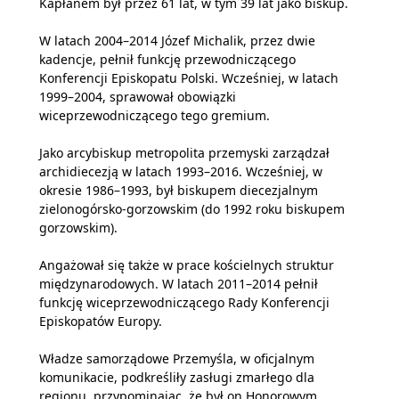
Kapłanem był przez 61 lat, w tym 39 lat jako biskup.
W latach 2004–2014 Józef Michalik, przez dwie
kadencje, pełnił funkcję przewodniczącego
Konferencji Episkopatu Polski. Wcześniej, w latach
1999–2004, sprawował obowiązki
wiceprzewodniczącego tego gremium.
Jako arcybiskup metropolita przemyski zarządzał
archidiecezją w latach 1993–2016. Wcześniej, w
okresie 1986–1993, był biskupem diecezjalnym
zielonogórsko-gorzowskim (do 1992 roku biskupem
gorzowskim).
Angażował się także w prace kościelnych struktur
międzynarodowych. W latach 2011–2014 pełnił
funkcję wiceprzewodniczącego Rady Konferencji
Episkopatów Europy.
Władze samorządowe Przemyśla, w oficjalnym
komunikacie, podkreśliły zasługi zmarłego dla
regionu, przypominając, że był on Honorowym