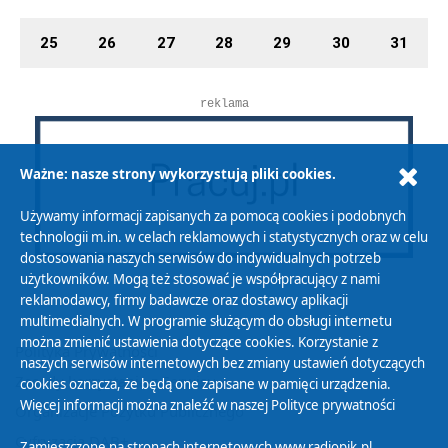
25
26
27
28
29
30
31
reklama
Ważne: nasze strony wykorzystują pliki cookies.
Używamy informacji zapisanych za pomocą cookies i podobnych
technologii m.in. w celach reklamowych i statystycznych oraz w celu
dostosowania naszych serwisów do indywidualnych potrzeb
użytkowników. Mogą też stosować je współpracujący z nami
reklamodawcy, firmy badawcze oraz dostawcy aplikacji
multimedialnych. W programie służącym do obsługi internetu
można zmienić ustawienia dotyczące cookies. Korzystanie z
Polityka Prywatności
naszych serwisów internetowych bez zmiany ustawień dotyczących
Zasady korzystania z Serwisu
cookies oznacza, że będą one zapisane w pamięci urządzenia.
Więcej informacji można znaleźć w naszej
Polityce prywatności
Organizacje Pożytku Publicznego
Cyfryzacja DAB+
Zamieszczone na stronach internetowych www.radiopik.pl