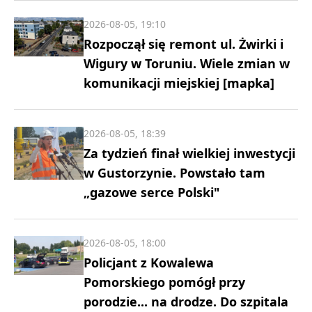
2026-08-05, 19:10
Rozpoczął się remont ul. Żwirki i
Wigury w Toruniu. Wiele zmian w
komunikacji miejskiej [mapka]
2026-08-05, 18:39
Za tydzień finał wielkiej inwestycji
w Gustorzynie. Powstało tam
„gazowe serce Polski"
2026-08-05, 18:00
Policjant z Kowalewa
Pomorskiego pomógł przy
porodzie... na drodze. Do szpitala