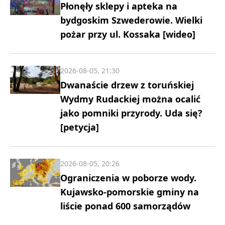
Płonęły sklepy i apteka na
bydgoskim Szwederowie. Wielki
pożar przy ul. Kossaka [wideo]
2026-08-05, 21:30
Dwanaście drzew z toruńskiej
Wydmy Rudackiej można ocalić
jako pomniki przyrody. Uda się?
[petycja]
2026-08-05, 20:26
Ograniczenia w poborze wody.
Kujawsko-pomorskie gminy na
liście ponad 600 samorządów