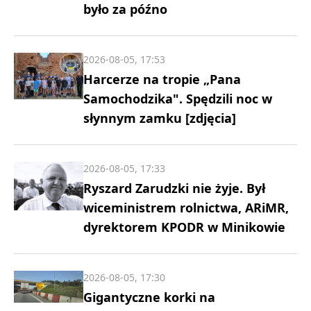
było za późno
2026-08-05, 17:53
Harcerze na tropie „Pana
Samochodzika". Spędzili noc w
słynnym zamku [zdjęcia]
2026-08-05, 17:33
Ryszard Zarudzki nie żyje. Był
wiceministrem rolnictwa, ARiMR,
dyrektorem KPODR w Minikowie
2026-08-05, 17:30
Gigantyczne korki na