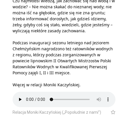
Czu najmłodsi wiedzą, jak zachować się nad wodą i w
wodzie? – Nie można skakać do nieznanej wody; nie
można iść na głębokie, gdzie się nie zna gruntu;
trzeba informować dorosłych, jak gdzieś idziemy,
żeby, gdyby coś się stało, wiedzieli, gdzie jesteśmy –
wyliczają niektóre zasady zachowania.
Podczas inauguracji sezonu letniego nad Jeziorem
Chełmżyńskim nagrodzono też ratowników wodnych
z regionu, którzy podczas zorganizowanych w
powiecie lipnowskim II Otwartych Mistrzostw Polski
Ratowników Wodnych w Kwalifikowanej Pierwszej
Pomocy zajęli I, II i III miejsce.
Więcej w relacji Moniki Kaczyńskiej.
Relacja Moniki Kaczyńskiej („Popołudnie z nami”)