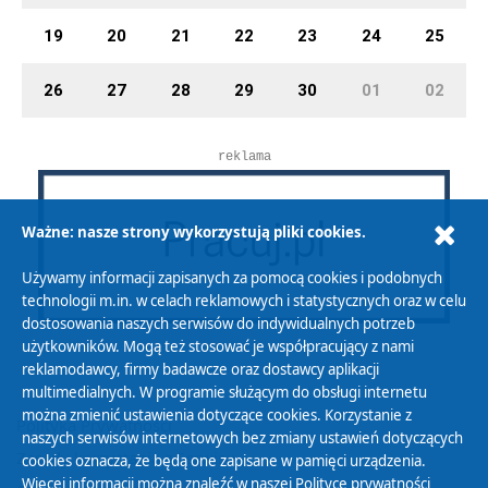
19
20
21
22
23
24
25
26
27
28
29
30
01
02
reklama
Ważne: nasze strony wykorzystują pliki cookies.
Używamy informacji zapisanych za pomocą cookies i podobnych
technologii m.in. w celach reklamowych i statystycznych oraz w celu
dostosowania naszych serwisów do indywidualnych potrzeb
użytkowników. Mogą też stosować je współpracujący z nami
reklamodawcy, firmy badawcze oraz dostawcy aplikacji
multimedialnych. W programie służącym do obsługi internetu
można zmienić ustawienia dotyczące cookies. Korzystanie z
Polityka Prywatności
naszych serwisów internetowych bez zmiany ustawień dotyczących
Zasady korzystania z Serwisu
cookies oznacza, że będą one zapisane w pamięci urządzenia.
Więcej informacji można znaleźć w naszej
Polityce prywatności