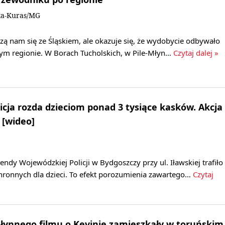
ka-Kuras/MG
zą nam się ze Śląskiem, ale okazuje się, że wydobycie odbywało
zym regionie. W Borach Tucholskich, w Pile-Młyn…
Czytaj dalej »
cja rozda dzieciom ponad 3 tysiące kasków. Akcja
 [wideo]
y Wojewódzkiej Policji w Bydgoszczy przy ul. Iławskiej trafiło
hronnych dla dzieci. To efekt porozumienia zawartego…
Czytaj
słynnego filmu o Kevinie zamieszkały w toruńskim