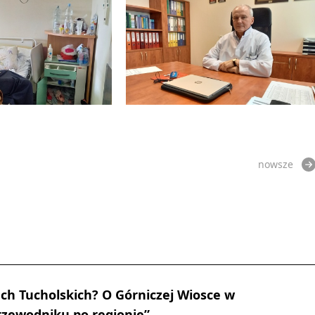
nowsze
ch Tucholskich? O Górniczej Wiosce w
zewodniku po regionie”