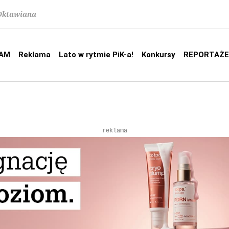
 Oktawiana
AM
Reklama
Lato w rytmie PiK-a!
Konkursy
REPORTAŻE
reklama