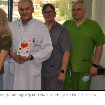
tologii i Onkologii Szpitala Uniwersyteckiego nr 1 im. A. Jurasza w