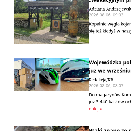
Adriana Andrzejews
2026-08-06, 09:03
Kopalnie węgla kojar
się też kiedyś w nas
Wojewódzka poli
już we wrześniu
Redakcja/KB
2026-08-06, 08:07
Do magazynów Komend
już 3 440 kasków oc
dalej »
Ptaki znane ze 