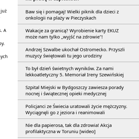
 już
Baw się i pomagaj! Wielki piknik dla dzieci z
e
onkologii na plaży w Pieczyskach
Wakacje za granicą? Wyrobienie karty EKUZ
. A
może nam tylko „wyjść na zdrowie"!
by.
Andrzej Szwalbe ukochał Ostromecko. Przyszli
muzycy świętowali tu jego urodziny
nych
To był dzień świetnych wyników. Za nami
lekkoatletyczny 5. Memoriał Ireny Szewińskiej
Szpital Miejski w Bydgoszczy zawiesza porady
nocnej i świątecznej opieki medycznej
Policjanci ze Świecia uratowali życie mężczyzny.
Wyciągnęli go z jeziora i reanimowali
Nie dla papierosa, tak dla zdrowia! Akcja
profilaktyczna w Toruniu [wideo]