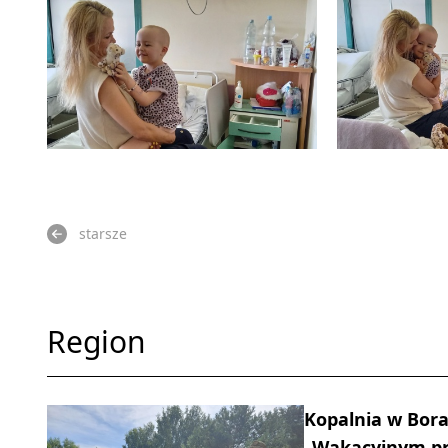
starsze
Region
Kopalnia w Bora
„Wakacyjnym pr