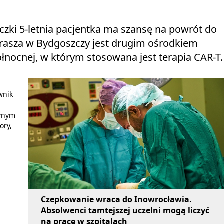
czki 5-letnia pacjentka ma szansę na powrót do
 Jurasza w Bydgoszczy jest drugim ośrodkiem
łnocnej, w którym stosowana jest terapia CAR-T.
wnik
ewnym
ory,
Czepkowanie wraca do Inowrocławia.
Absolwenci tamtejszej uczelni mogą liczyć
na pracę w szpitalach