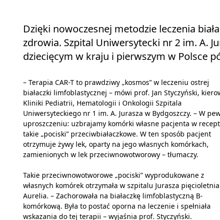
Dzięki nowoczesnej metodzie leczenia biała
zdrowia. Szpital Uniwersytecki nr 2 im. A.
dziecięcym w kraju i pierwszym w Polsce pó
– Terapia CAR-T to prawdziwy „kosmos” w leczeniu ostrej
białaczki limfoblastycznej – mówi prof. Jan Styczyński, kiero
Kliniki Pediatrii, Hematologii i Onkologii Szpitala
Uniwersyteckiego nr 1 im. A. Jurasza w Bydgoszczy. – W p
uproszczeniu: uzbrajamy komórki własne pacjenta w recept
takie „pociski” przeciwbiałaczkowe. W ten sposób pacjent
otrzymuje żywy lek, oparty na jego własnych komórkach,
zamienionych w lek przeciwnowotworowy – tłumaczy.
Takie przeciwnowotworowe „pociski” wyprodukowane z
własnych komórek otrzymała w szpitalu Jurasza pięcioletnia
Aurelia. – Zachorowała na białaczkę limfoblastyczną B-
komórkową. Była to postać oporna na leczenie i spełniała
wskazania do tej terapii – wyjaśnia prof. Styczyński.