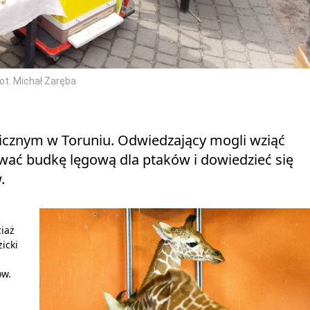
ot. Michał Zaręba
icznym w Toruniu. Odwiedzający mogli wziąć
ować budkę lęgową dla ptaków i dowiedzieć się
.
ciaż
icki
ów.