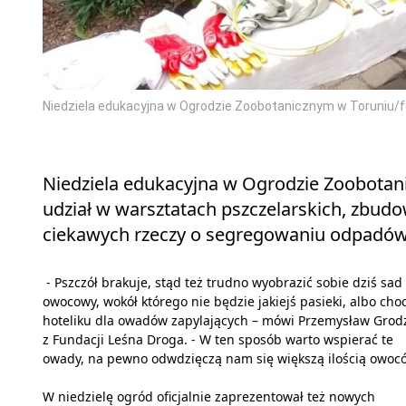
Niedziela edukacyjna w Ogrodzie Zoobotanicznym w Toruniu/f
Niedziela edukacyjna w Ogrodzie Zoobotan
udział w warsztatach pszczelarskich, zbud
ciekawych rzeczy o segregowaniu odpadów
- Pszczół brakuje, stąd też trudno wyobrazić sobie dziś sad
owocowy, wokół którego nie będzie jakiejś pasieki, albo cho
hoteliku dla owadów zapylających – mówi Przemysław Grodz
z Fundacji Leśna Droga. - W ten sposób warto wspierać te
owady, na pewno odwdzięczą nam się większą ilością owoc
W niedzielę ogród oficjalnie zaprezentował też nowych