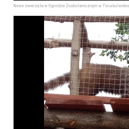
Nowe zwierzęta w Ogrodzie Zoobotanicznym w Toruniu/wideo: