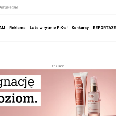
 Oktawiana
AM
Reklama
Lato w rytmie PiK-a!
Konkursy
REPORTAŻE
reklama