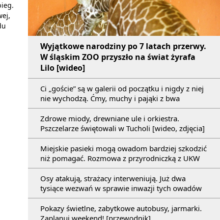
ieg.
ej,
du
Wyjątkowe narodziny po 7 latach przerwy.
W śląskim ZOO przyszło na świat żyrafa
Lilo [wideo]
Ci „goście” są w galerii od początku i nigdy z niej
nie wychodzą. Ćmy, muchy i pająki z bwa
Zdrowe miody, drewniane ule i orkiestra.
Pszczelarze świętowali w Tucholi [wideo, zdjęcia]
Miejskie pasieki mogą owadom bardziej szkodzić
niż pomagać. Rozmowa z przyrodniczką z UKW
Osy atakują, strażacy interweniują. Już dwa
tysiące wezwań w sprawie inwazji tych owadów
Pokazy świetlne, zabytkowe autobusy, jarmarki.
Zaplanuj weekend! [przewodnik]