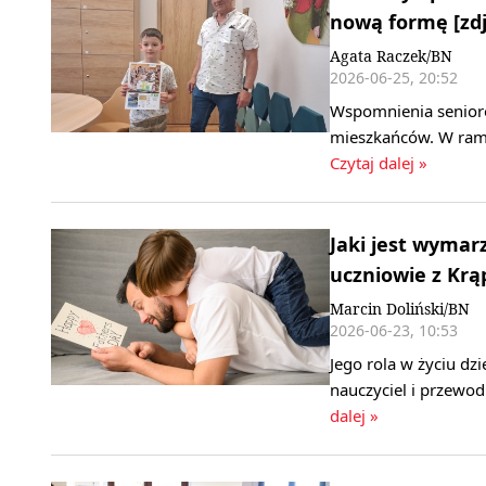
nową formę [zdj
Agata Raczek/BN
2026-06-25, 20:52
Wspomnienia senioró
mieszkańców. W rama
Czytaj dalej »
Jaki jest wymar
uczniowie z Krą
Marcin Doliński/BN
2026-06-23, 10:53
Jego rola w życiu dzi
nauczyciel i przewod
dalej »