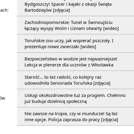
Bydgoszczy! Spacer i kajaki z okazji Święta
Bartodziejów [zdjęcia]
lach:
Zachodniopomorskie: Tunel w Świnoujściu
łączący wyspy Wolin i Uznam otwarty [wideo]
Toruńskie zoo uczy, jak wspierać pszczoły. I
prezentuje nowe zwierzaki [wideo]
Bezpieczeństwo w wodzie jest najważniejsze!
Lekcja w plenerze dla uczniów z Włocławka
Starość... to też radość, co kolejny raz
udowodniła Senioriada Toruńska [zdjęcia]
Usługi okołozdrowotne tuż za progiem. Chełmno
gów
już buduje dzielnicę społeczną
Nie zawsze na tropie, czy w mundurze! Są też
inne opcje. Policja zaprasza do pracy [zdjęcia]