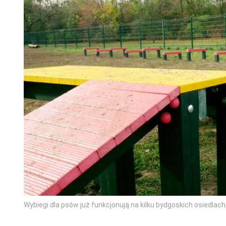
Wybiegi dla psów już funkcjonują na kilku bydgoskich osiedlach