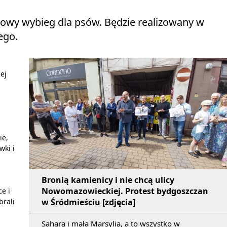
owy wybieg dla psów. Będzie realizowany w
ego.
ej
ie,
wki i
Bronią kamienicy i nie chcą ulicy
Nowomazowieckiej. Protest bydgoszczan
e i
brali
w Śródmieściu [zdjęcia]
Sahara i mała Marsylia, a to wszystko w