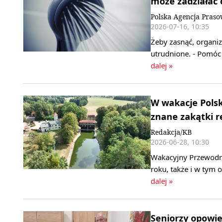
może zadziałać
Polska Agencja Pras
2026-07-16, 10:35
Żeby zasnąć, organi
utrudnione. - Pomóc 
dalej »
W wakacje Polsk
znane zakątki r
Redakcja/KB
2026-06-28, 10:30
Wakacyjny Przewodni
roku, także i w tym
dalej »
Seniorzy opowie