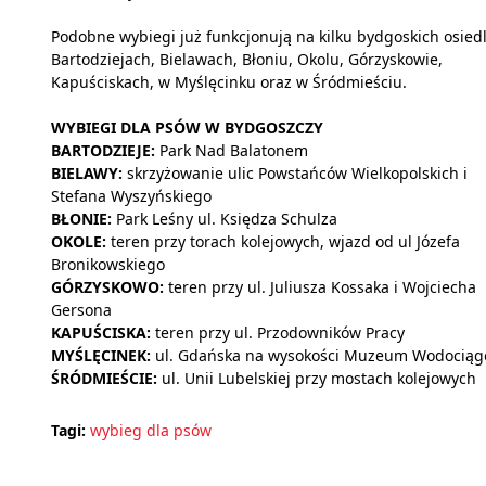
Podobne wybiegi już funkcjonują na kilku bydgoskich osied
Bartodziejach, Bielawach, Błoniu, Okolu, Górzyskowie,
Kapuściskach, w Myślęcinku oraz w Śródmieściu.
WYBIEGI DLA PSÓW W BYDGOSZCZY
BARTODZIEJE:
Park Nad Balatonem
BIELAWY:
skrzyżowanie ulic Powstańców Wielkopolskich i
Stefana Wyszyńskiego
BŁONIE:
Park Leśny ul. Księdza Schulza
OKOLE:
teren przy torach kolejowych, wjazd od ul Józefa
Bronikowskiego
GÓRZYSKOWO:
teren przy ul. Juliusza Kossaka i Wojciecha
Gersona
KAPUŚCISKA:
teren przy ul. Przodowników Pracy
MYŚLĘCINEK:
ul. Gdańska na wysokości Muzeum Wodocią
ŚRÓDMIEŚCIE:
ul. Unii Lubelskiej przy mostach kolejowych
Tagi:
wybieg dla psów