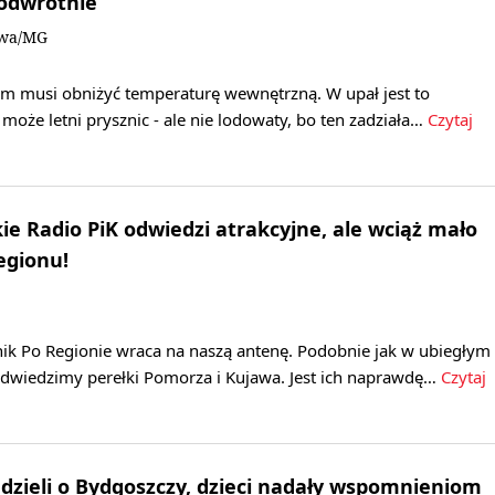
 odwrotnie
owa/MG
zm musi obniżyć temperaturę wewnętrzną. W upał jest to
może letni prysznic - ale nie lodowaty, bo ten zadziała…
Czytaj
ie Radio PiK odwiedzi atrakcyjne, ale wciąż mało
egionu!
k Po Regionie wraca na naszą antenę. Podobnie jak w ubiegłym
 odwiedzimy perełki Pomorza i Kujawa. Jest ich naprawdę…
Czytaj
dzieli o Bydgoszczy, dzieci nadały wspomnieniom