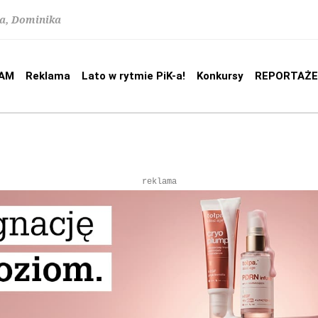
na, Dominika
AM
Reklama
Lato w rytmie PiK-a!
Konkursy
REPORTAŻE
reklama