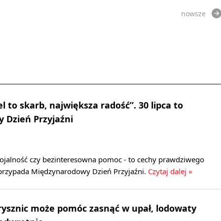
nowsze
el to skarb, największa radość”. 30 lipca to
 Dzień Przyjaźni
 lojalność czy bezinteresowna pomoc - to cechy prawdziwego
a przypada Międzynarodowy Dzień Przyjaźni.
Czytaj dalej »
 prysznic może pomóc zasnąć w upał, lodowaty