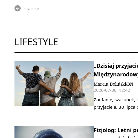
starsze
LIFESTYLE
„Dzisiaj przyjaci
Międzynarodowy
Marcin Doliński/BN
2026-07-30, 12:42
Zaufanie, szacunek,
przyjaciela. 30 lipc
Fizjolog: Letni