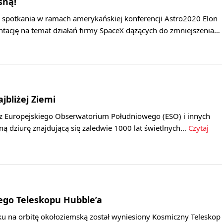
sną!
 spotkania w ramach amerykańskiej konferencji Astro2020 Elon
ntację na temat działań firmy SpaceX dążących do zmniejszenia…
jbliżej Ziemi
 Europejskiego Obserwatorium Południowego (ESO) i innych
arną dziurę znajdującą się zaledwie 1000 lat świetlnych…
Czytaj
ego Teleskopu Hubble’a
ku na orbitę okołoziemską został wyniesiony Kosmiczny Teleskop