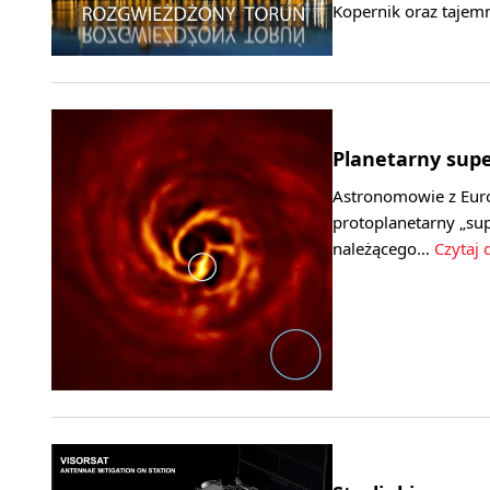
Kopernik oraz tajem
Planetarny supe
Astronomowie z Euro
protoplanetarny „s
należącego…
Czytaj 