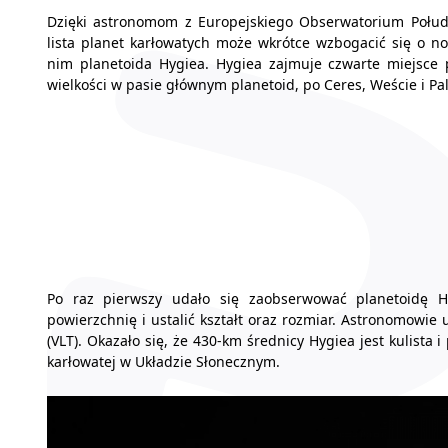
Dzięki astronomom z Europejskiego Obserwatorium Połu
lista planet karłowatych może wkrótce wzbogacić się o no
nim planetoida Hygiea. Hygiea zajmuje czwarte miejsc
wielkości w pasie głównym planetoid, po Ceres, Weście i Pal
Po raz pierwszy udało się zaobserwować planetoidę Hy
powierzchnię i ustalić kształt oraz rozmiar. Astronomowi
(VLT). Okazało się, że 430-km średnicy Hygiea jest kulista
karłowatej w Układzie Słonecznym.