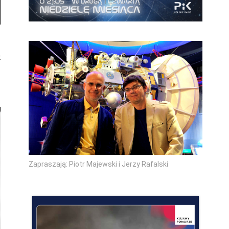
t
.
.
Zapraszają: Piotr Majewski i Jerzy Rafalski