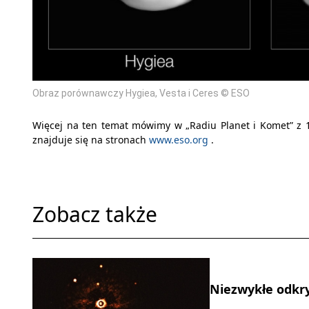
Obraz porównawczy Hygiea, Vesta i Ceres © ESO
Więcej na ten temat mówimy w „Radiu Planet i Komet” z 1
znajduje się na stronach
www.eso.org
.
Zobacz także
Niezwykłe odkr