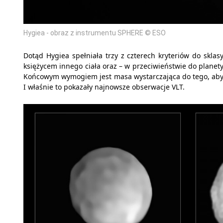
Hygiea - obraz z instrumentu SPHERE © ESO
Dotąd Hygiea spełniała trzy z czterech kryteriów do sklasy
księżycem innego ciała oraz – w przeciwieństwie do planety 
Końcowym wymogiem jest masa wystarczająca do tego, aby p
I właśnie to pokazały najnowsze obserwacje VLT.