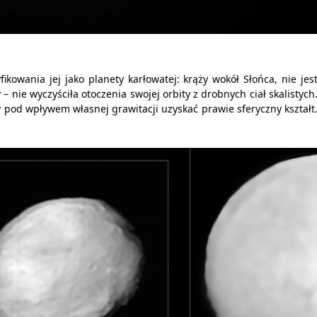
fikowania jej jako planety karłowatej: krąży wokół Słońca, nie jes
– nie wyczyściła otoczenia swojej orbity z drobnych ciał skalistych
od wpływem własnej grawitacji uzyskać prawie sferyczny kształt