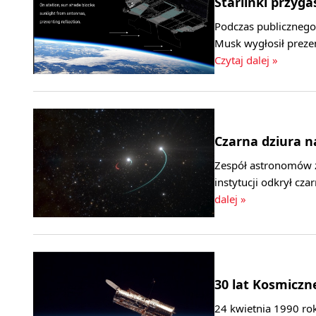
Starlinki przyga
Podczas publicznego
Musk wygłosił preze
Czytaj dalej »
Czarna dziura na
Zespół astronomów z
instytucji odkrył cz
dalej »
30 lat Kosmiczn
24 kwietnia 1990 ro