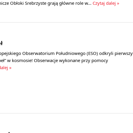
nicze Obłoki Srebrzyste grają główne role w…
Czytaj dalej »
ł
pejskiego Obserwatorium Południowego (ESO) odkryli pierwszy
upeł” w kosmosie! Obserwacje wykonane przy pomocy
dalej »