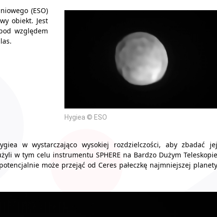
dniowego (ESO)
wy obiekt. Jest
e pod względem
las.
Hygiea © ESO
giea w wystarczająco wysokiej rozdzielczości, aby zbadać je
e użyli w tym celu instrumentu SPHERE na Bardzo Dużym Teleskopi
 i potencjalnie może przejąć od Ceres pałeczkę najmniejszej planet