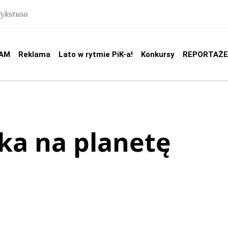
Sykstusa
AM
Reklama
Lato w rytmie PiK-a!
Konkursy
REPORTAŻE
a na planetę