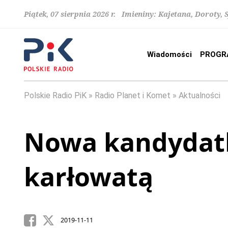
Piątek, 07 sierpnia 2026 r. Imieniny: Kajetana, Doroty, 
Wiadomości
PROGR
Polskie Radio PiK
Radio Planet i Komet
Aktualności
Nowa kandydatk
karłowatą
2019-11-11