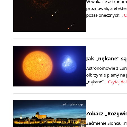
W wakacje astronom
próżnowali, a efekte
pozasłonecznych…
C
Jak „nękane” są
Astronomowie z Eur
olbrzymie plamy na 
„nękane”…
Czytaj dal
Zobacz „Rozgwi
Zaćmienie Słońca, „m