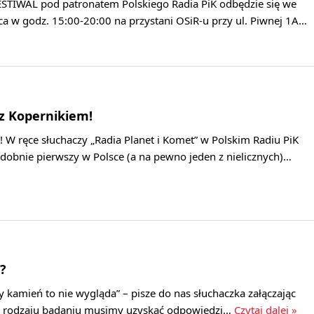
TIWAL pod patronatem Polskiego Radia PiK odbędzie się we
a w godz. 15:00-20:00 na przystani OSiR-u przy ul. Piwnej 1A…
z Kopernikiem!
o! W ręce słuchaczy „Radia Planet i Komet” w Polskim Radiu PiK
bnie pierwszy w Polsce (a na pewno jeden z nielicznych)…
?
ły kamień to nie wygląda” – pisze do nas słuchaczka załączając
ego rodzaju badaniu musimy uzyskać odpowiedzi…
Czytaj dalej »