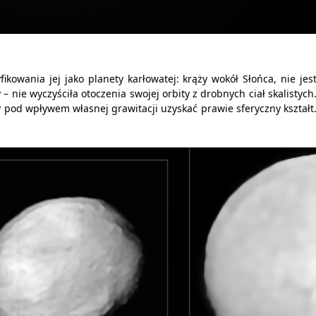
fikowania jej jako planety karłowatej: krąży wokół Słońca, nie jes
– nie wyczyściła otoczenia swojej orbity z drobnych ciał skalistych
od wpływem własnej grawitacji uzyskać prawie sferyczny kształt