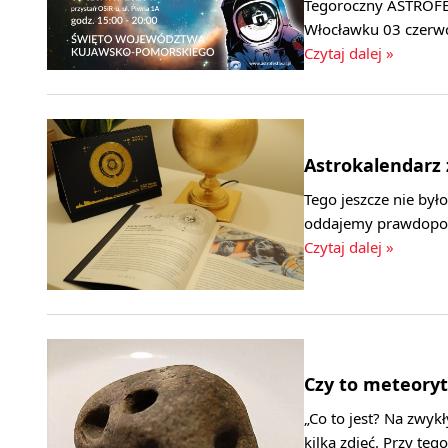
Tegoroczny ASTROFES
Włocławku 03 czerwc
Czytaj dalej »
Astrokalendarz 
Tego jeszcze nie był
oddajemy prawdopodo
Czytaj dalej »
Czy to meteoryt
„Co to jest? Na zwyk
kilka zdjęć. Przy t