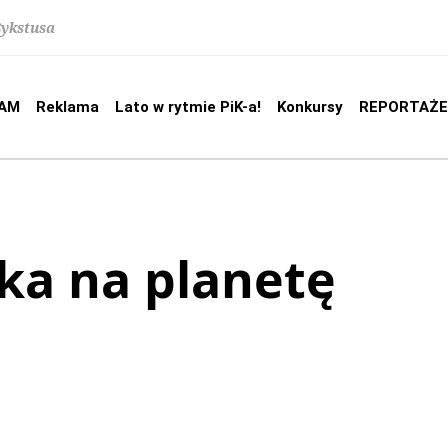
Sykstusa
AM
Reklama
Lato w rytmie PiK-a!
Konkursy
REPORTAŻE
a na planetę