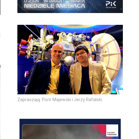
t
.
.
Zapraszają: Piotr Majewski i Jerzy Rafalski