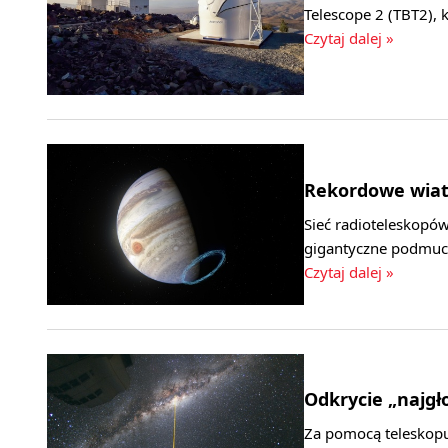
Telescope 2 (TBT2), 
Czytaj dalej »
Rekordowe wiat
Sieć radioteleskop
gigantyczne podmuch
Czytaj dalej »
Odkrycie „najgł
Za pomocą teleskop