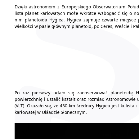
Dzięki astronomom z Europejskiego Obserwatorium Połu
lista planet karłowatych może wkrótce wzbogacić się o no
nim planetoida Hygiea. Hygiea zajmuje czwarte miejsc
wielkości w pasie głównym planetoid, po Ceres, Weście i Pal
Po raz pierwszy udało się zaobserwować planetoidę Hy
powierzchnię i ustalić kształt oraz rozmiar. Astronomowi
(VLT). Okazało się, że 430-km średnicy Hygiea jest kulista
karłowatej w Układzie Słonecznym.