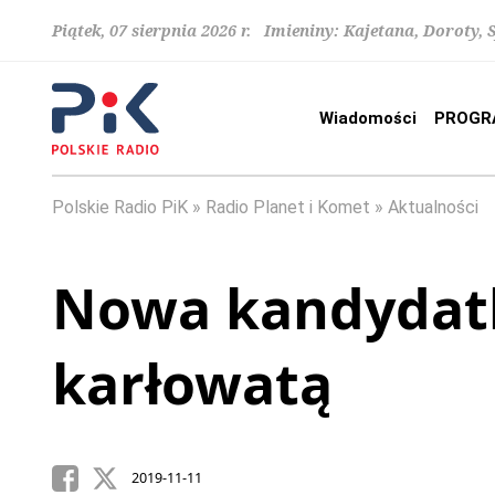
Piątek, 07 sierpnia 2026 r. Imieniny: Kajetana, Doroty, 
Wiadomości
PROGR
Polskie Radio PiK
Radio Planet i Komet
Aktualności
Nowa kandydatk
karłowatą
2019-11-11