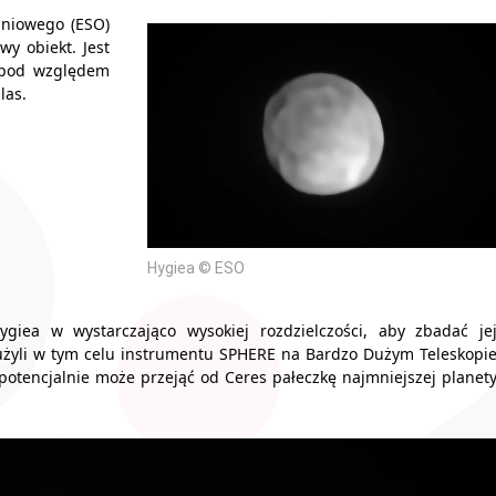
dniowego (ESO)
wy obiekt. Jest
e pod względem
las.
Hygiea © ESO
giea w wystarczająco wysokiej rozdzielczości, aby zbadać je
e użyli w tym celu instrumentu SPHERE na Bardzo Dużym Teleskopi
 i potencjalnie może przejąć od Ceres pałeczkę najmniejszej planet