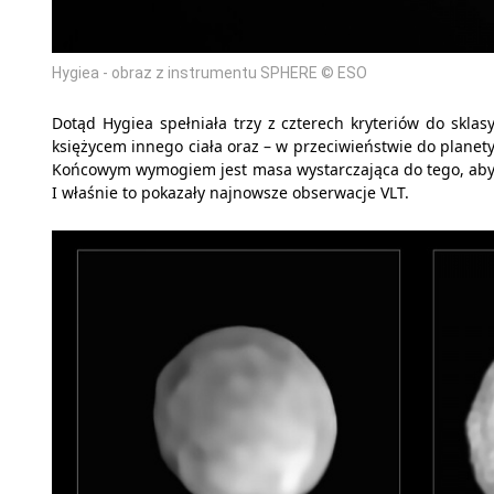
Hygiea - obraz z instrumentu SPHERE © ESO
Dotąd Hygiea spełniała trzy z czterech kryteriów do sklasy
księżycem innego ciała oraz – w przeciwieństwie do planety 
Końcowym wymogiem jest masa wystarczająca do tego, aby p
I właśnie to pokazały najnowsze obserwacje VLT.