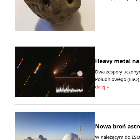
Heavy metal na
Dwa zespoły uczonyc
Południowego (ESO) 
dalej »
Nowa broń astr
W należącym do ESO 