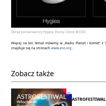
Obraz porównawczy Hygiea, Vesta i Ceres © ESO
Więcej na ten temat mówimy w „Radiu Planet i Komet” z 1
znajduje się na stronach
www.eso.org
.
Zobacz także
ASTROFESTIWAL