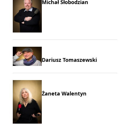
Michał Słobodzian
Dariusz Tomaszewski
Żaneta Walentyn