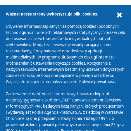
Ważne: nasze strony wykorzystują pliki cookies.
AKTUALNOŚCI RSS
Używamy informacji zapisanych za pomocą cookies i podobnych
technologii m.in. w celach reklamowych i statystycznych oraz w celu
dostosowania naszych serwisów do indywidualnych potrzeb
użytkowników. Mogą też stosować je współpracujący z nami
reklamodawcy, firmy badawcze oraz dostawcy aplikacji
multimedialnych. W programie służącym do obsługi internetu
można zmienić ustawienia dotyczące cookies. Korzystanie z
Polityka Prywatności
naszych serwisów internetowych bez zmiany ustawień dotyczących
Zasady korzystania z Serwisu
cookies oznacza, że będą one zapisane w pamięci urządzenia.
Więcej informacji można znaleźć w naszej
Polityce prywatności
Organizacje Pożytku Publicznego
Cyfryzacja DAB+
Zamieszczone na stronach internetowych www.radiopik.pl
materiały sygnowane skrótem „PAP” stanowią element Serwisów
Polityka ochrony danych osobowych
Informacyjnych PAP, będących bazą danych, których producentem
Abonament
i wydawcą jest Polska Agencja Prasowa S.A. z siedzibą w Warszawie.
Zamówienia publiczne
Chronione są one przepisami ustawy z dnia 4 lutego 1994 r. o
prawie autorskim i prawach pokrewnych oraz ustawy z dnia 27 lipca
2001 r. o ochronie baz danych. Powyższe materiały