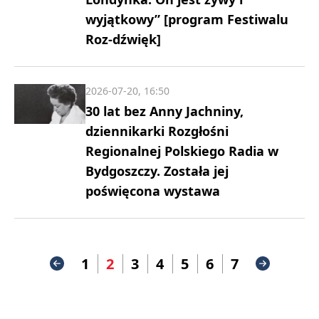
wyjątkowy” [program Festiwalu
Roz-dźwięk]
2026-07-20, 16:50
30 lat bez Anny Jachniny,
dziennikarki Rozgłośni
Regionalnej Polskiego Radia w
Bydgoszczy. Została jej
poświęcona wystawa
1
2
3
4
5
6
7