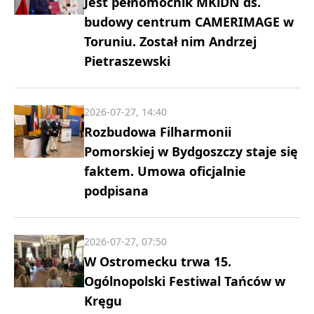
Jest pełnomocnik MKiDN ds.
budowy centrum CAMERIMAGE w
Toruniu. Został nim Andrzej
Pietraszewski
2026-07-27, 14:40
Rozbudowa Filharmonii
Pomorskiej w Bydgoszczy staje się
faktem. Umowa oficjalnie
podpisana
2026-07-27, 07:50
W Ostromecku trwa 15.
Ogólnopolski Festiwal Tańców w
Kręgu