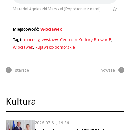
Materiał Agnieszki Marszał (Popołudnie z nami)
Miejscowość:
Włocławek
Tagi:
koncerty
,
wystawy
,
Centrum Kultury Browar B
,
Włocławek
,
kujawsko-pomorskie
starsze
nowsze
Kultura
2026-07-31, 19:56