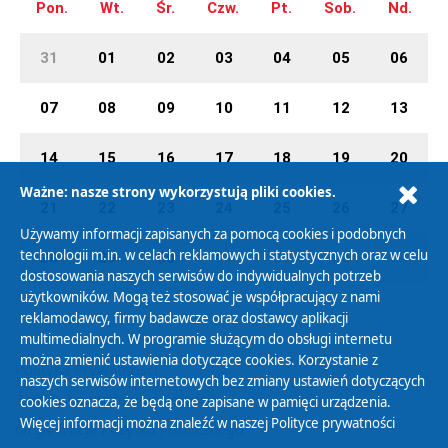
Pon.
Wt.
Śr.
Czw.
Pt.
Sob.
Nd.
31
01
02
03
04
05
06
07
08
09
10
11
12
13
14
15
16
17
18
19
20
Ważne: nasze strony wykorzystują pliki cookies.
21
22
23
24
25
26
27
Używamy informacji zapisanych za pomocą cookies i podobnych
technologii m.in. w celach reklamowych i statystycznych oraz w celu
28
29
30
01
02
03
04
dostosowania naszych serwisów do indywidualnych potrzeb
użytkowników. Mogą też stosować je współpracujący z nami
reklamodawcy, firmy badawcze oraz dostawcy aplikacji
multimedialnych. W programie służącym do obsługi internetu
można zmienić ustawienia dotyczące cookies. Korzystanie z
Polityka Prywatności
naszych serwisów internetowych bez zmiany ustawień dotyczących
Zasady korzystania z Serwisu
cookies oznacza, że będą one zapisane w pamięci urządzenia.
Więcej informacji można znaleźć w naszej
Polityce prywatności
Organizacje Pożytku Publicznego