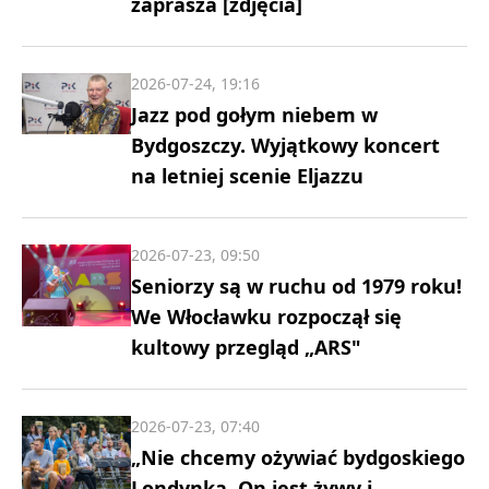
zaprasza [zdjęcia]
2026-07-24, 19:16
Jazz pod gołym niebem w
Bydgoszczy. Wyjątkowy koncert
na letniej scenie Eljazzu
2026-07-23, 09:50
Seniorzy są w ruchu od 1979 roku!
We Włocławku rozpoczął się
kultowy przegląd „ARS"
2026-07-23, 07:40
„Nie chcemy ożywiać bydgoskiego
Londynka. On jest żywy i