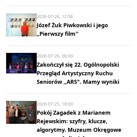
2026-07-26, 12:58
Józef Żuk Piwkowski i jego
„Pierwszy film''
2026-07-26, 08:00
Zakończył się 22. Ogólnopolski
Przegląd Artystyczny Ruchu
Seniorów ,,ARS". Mamy wyniki
2026-07-25, 18:00
Pokój Zagadek z Marianem
Rejewskim: szyfry, klucze,
algorytmy. Muzeum Okręgowe