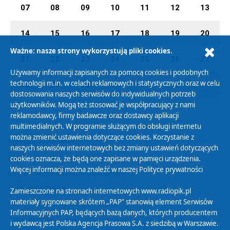
07
08
09
10
11
12
13
14
15
16
17
18
19
20
Ważne: nasze strony wykorzystują pliki cookies.
21
22
23
24
25
26
27
Używamy informacji zapisanych za pomocą cookies i podobnych
technologii m.in. w celach reklamowych i statystycznych oraz w celu
28
29
30
01
02
03
04
dostosowania naszych serwisów do indywidualnych potrzeb
użytkowników. Mogą też stosować je współpracujący z nami
reklamodawcy, firmy badawcze oraz dostawcy aplikacji
multimedialnych. W programie służącym do obsługi internetu
można zmienić ustawienia dotyczące cookies. Korzystanie z
Polityka Prywatności
naszych serwisów internetowych bez zmiany ustawień dotyczących
Zasady korzystania z Serwisu
cookies oznacza, że będą one zapisane w pamięci urządzenia.
Więcej informacji można znaleźć w naszej
Polityce prywatności
Organizacje Pożytku Publicznego
Cyfryzacja DAB+
Zamieszczone na stronach internetowych www.radiopik.pl
materiały sygnowane skrótem „PAP” stanowią element Serwisów
Polityka ochrony danych osobowych
Informacyjnych PAP, będących bazą danych, których producentem
Abonament
i wydawcą jest Polska Agencja Prasowa S.A. z siedzibą w Warszawie.