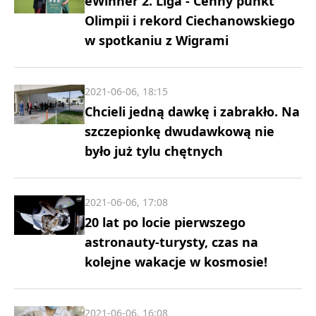
eWinner 2. Liga - Cenny punkt
Olimpii i rekord Ciechanowskiego
w spotkaniu z Wigrami
2021-06-06, 18:15
Chcieli jedną dawkę i zabrakło. Na
szczepionkę dwudawkową nie
było już tylu chętnych
2021-06-06, 17:08
20 lat po locie pierwszego
astronauty-turysty, czas na
kolejne wakacje w kosmosie!
2021-06-06, 16:08