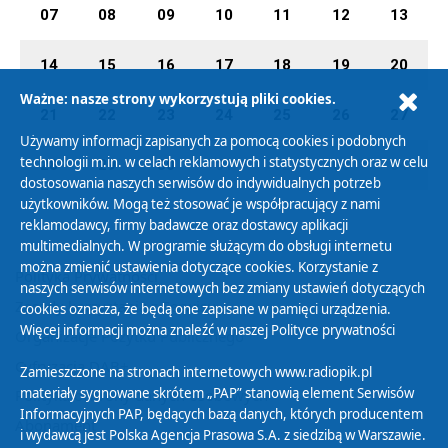
07
08
09
10
11
12
13
14
15
16
17
18
19
20
Ważne: nasze strony wykorzystują pliki cookies.
21
22
23
24
25
26
27
Używamy informacji zapisanych za pomocą cookies i podobnych
technologii m.in. w celach reklamowych i statystycznych oraz w celu
28
29
30
01
02
03
04
dostosowania naszych serwisów do indywidualnych potrzeb
użytkowników. Mogą też stosować je współpracujący z nami
reklamodawcy, firmy badawcze oraz dostawcy aplikacji
multimedialnych. W programie służącym do obsługi internetu
można zmienić ustawienia dotyczące cookies. Korzystanie z
Polityka Prywatności
naszych serwisów internetowych bez zmiany ustawień dotyczących
Zasady korzystania z Serwisu
cookies oznacza, że będą one zapisane w pamięci urządzenia.
Więcej informacji można znaleźć w naszej
Polityce prywatności
Organizacje Pożytku Publicznego
Cyfryzacja DAB+
Zamieszczone na stronach internetowych www.radiopik.pl
materiały sygnowane skrótem „PAP” stanowią element Serwisów
Polityka ochrony danych osobowych
Informacyjnych PAP, będących bazą danych, których producentem
Abonament
i wydawcą jest Polska Agencja Prasowa S.A. z siedzibą w Warszawie.