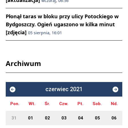
[aktualizacja]
wczoraj, 06:56
Płonął taras w bloku przy ulicy Potockiego w
Bydgoszczy. Ogień ugaszono w kilka minut
[zdjęcia]
05 sierpnia, 16:01
Archiwum
czerwiec 2021
Pon.
Wt.
Śr.
Czw.
Pt.
Sob.
Nd.
31
01
02
03
04
05
06