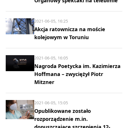
Organowy spektakl na telebimie
2021-06-05, 16:25
Akcja ratownicza na moście
kolejowym w Toruniu
2021-06-05, 16:05
Nagroda Poetycka im. Kazimierza
Hoffmana – zwyciężył Piotr
Mitzner
2021-06-05, 15:05
Opublikowane zostało
rozporządzenie m.in.
dopuszczające szczepienia 12-