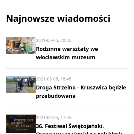
Najnowsze wiadomości
2021-06-05, 20:05
Rodzinne warsztaty we
włocławskim muzeum
2021-06-05, 18:45
Droga Strzelno - Kruszwica będzie
przebudowana
2021-06-05, 17:05
36. Festiwal Świętojański.