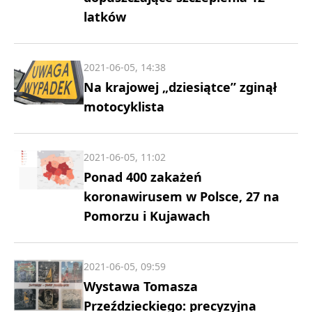
latków
2021-06-05, 14:38
Na krajowej „dziesiątce” zginął
motocyklista
2021-06-05, 11:02
Ponad 400 zakażeń
koronawirusem w Polsce, 27 na
Pomorzu i Kujawach
2021-06-05, 09:59
Wystawa Tomasza
Przeździeckiego: precyzyjna