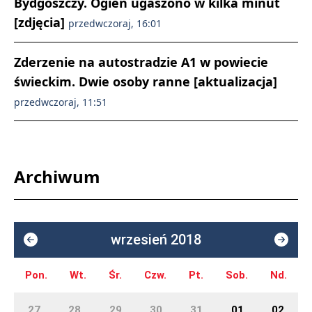
Bydgoszczy. Ogień ugaszono w kilka minut
[zdjęcia]
przedwczoraj, 16:01
Zderzenie na autostradzie A1 w powiecie
świeckim. Dwie osoby ranne [aktualizacja]
przedwczoraj, 11:51
Archiwum
wrzesień 2018
Pon.
Wt.
Śr.
Czw.
Pt.
Sob.
Nd.
27
28
29
30
31
01
02