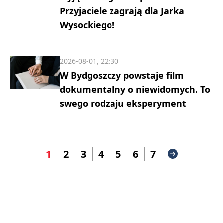
Przyjaciele zagrają dla Jarka
Wysockiego!
2026-08-01, 22:30
W Bydgoszczy powstaje film
dokumentalny o niewidomych. To
swego rodzaju eksperyment
1
2
3
4
5
6
7