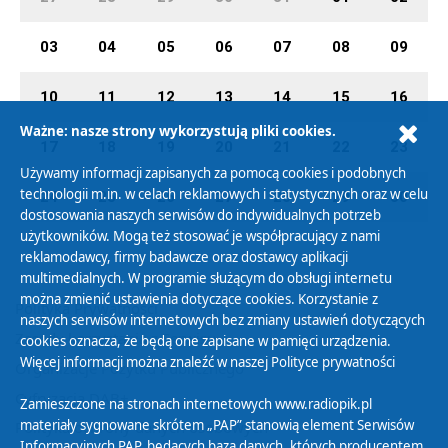
03
04
05
06
07
08
09
10
11
12
13
14
15
16
Ważne: nasze strony wykorzystują pliki cookies.
17
18
19
20
21
22
23
Używamy informacji zapisanych za pomocą cookies i podobnych
technologii m.in. w celach reklamowych i statystycznych oraz w celu
24
25
26
27
28
29
30
dostosowania naszych serwisów do indywidualnych potrzeb
użytkowników. Mogą też stosować je współpracujący z nami
reklamodawcy, firmy badawcze oraz dostawcy aplikacji
multimedialnych. W programie służącym do obsługi internetu
można zmienić ustawienia dotyczące cookies. Korzystanie z
Polityka Prywatności
naszych serwisów internetowych bez zmiany ustawień dotyczących
Zasady korzystania z Serwisu
cookies oznacza, że będą one zapisane w pamięci urządzenia.
Więcej informacji można znaleźć w naszej
Polityce prywatności
Organizacje Pożytku Publicznego
Cyfryzacja DAB+
Zamieszczone na stronach internetowych www.radiopik.pl
materiały sygnowane skrótem „PAP” stanowią element Serwisów
Polityka ochrony danych osobowych
Informacyjnych PAP, będących bazą danych, których producentem