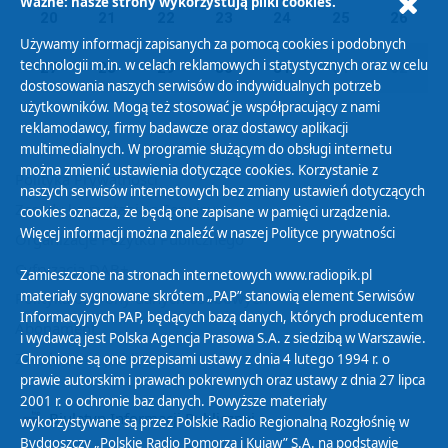
Ważne: nasze strony wykorzystują pliki cookies.
20
21
22
23
24
25
26
Używamy informacji zapisanych za pomocą cookies i podobnych
technologii m.in. w celach reklamowych i statystycznych oraz w celu
27
28
29
30
31
01
02
dostosowania naszych serwisów do indywidualnych potrzeb
użytkowników. Mogą też stosować je współpracujący z nami
reklamodawcy, firmy badawcze oraz dostawcy aplikacji
multimedialnych. W programie służącym do obsługi internetu
można zmienić ustawienia dotyczące cookies. Korzystanie z
Polityka Prywatności
naszych serwisów internetowych bez zmiany ustawień dotyczących
Zasady korzystania z Serwisu
cookies oznacza, że będą one zapisane w pamięci urządzenia.
Więcej informacji można znaleźć w naszej
Polityce prywatności
Organizacje Pożytku Publicznego
Cyfryzacja DAB+
Zamieszczone na stronach internetowych www.radiopik.pl
materiały sygnowane skrótem „PAP” stanowią element Serwisów
Polityka ochrony danych osobowych
Informacyjnych PAP, będących bazą danych, których producentem
Abonament
i wydawcą jest Polska Agencja Prasowa S.A. z siedzibą w Warszawie.
Zamówienia publiczne
Chronione są one przepisami ustawy z dnia 4 lutego 1994 r. o
prawie autorskim i prawach pokrewnych oraz ustawy z dnia 27 lipca
2001 r. o ochronie baz danych. Powyższe materiały
Biuletyn Informacji Publicznej
wykorzystywane są przez Polskie Radio Regionalną Rozgłośnię w
Bydgoszczy „Polskie Radio Pomorza i Kujaw” S.A. na podstawie