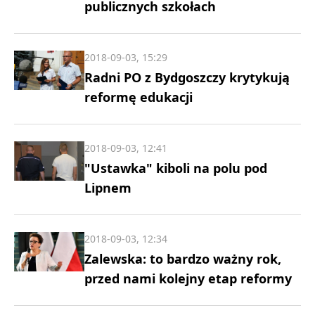
publicznych szkołach
2018-09-03, 15:29
Radni PO z Bydgoszczy krytykują
reformę edukacji
2018-09-03, 12:41
"Ustawka" kiboli na polu pod
Lipnem
2018-09-03, 12:34
Zalewska: to bardzo ważny rok,
przed nami kolejny etap reformy