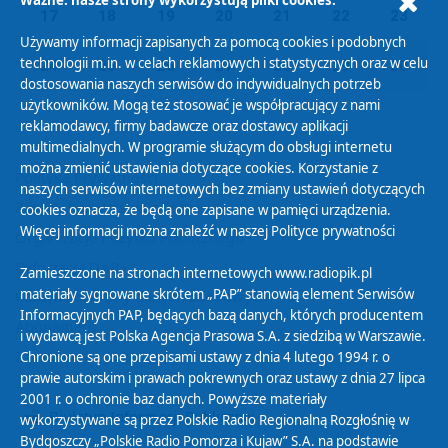
Ważne: nasze strony wykorzystują pliki cookies.
17
18
19
20
21
22
23
Używamy informacji zapisanych za pomocą cookies i podobnych
technologii m.in. w celach reklamowych i statystycznych oraz w celu
24
25
26
27
28
29
30
dostosowania naszych serwisów do indywidualnych potrzeb
użytkowników. Mogą też stosować je współpracujący z nami
reklamodawcy, firmy badawcze oraz dostawcy aplikacji
multimedialnych. W programie służącym do obsługi internetu
można zmienić ustawienia dotyczące cookies. Korzystanie z
Polityka Prywatności
naszych serwisów internetowych bez zmiany ustawień dotyczących
Zasady korzystania z Serwisu
cookies oznacza, że będą one zapisane w pamięci urządzenia.
Więcej informacji można znaleźć w naszej
Polityce prywatności
Organizacje Pożytku Publicznego
Cyfryzacja DAB+
Zamieszczone na stronach internetowych www.radiopik.pl
materiały sygnowane skrótem „PAP” stanowią element Serwisów
Polityka ochrony danych osobowych
Informacyjnych PAP, będących bazą danych, których producentem
Abonament
i wydawcą jest Polska Agencja Prasowa S.A. z siedzibą w Warszawie.
Zamówienia publiczne
Chronione są one przepisami ustawy z dnia 4 lutego 1994 r. o
prawie autorskim i prawach pokrewnych oraz ustawy z dnia 27 lipca
2001 r. o ochronie baz danych. Powyższe materiały
Biuletyn Informacji Publicznej
wykorzystywane są przez Polskie Radio Regionalną Rozgłośnię w
Bydgoszczy „Polskie Radio Pomorza i Kujaw” S.A. na podstawie