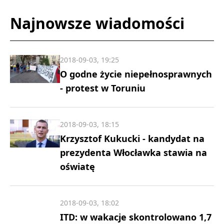
Najnowsze wiadomości
2018-09-03, 19:25
O godne życie niepełnosprawnych
- protest w Toruniu
2018-09-03, 18:15
Krzysztof Kukucki - kandydat na
prezydenta Włocławka stawia na
oświatę
2018-09-03, 18:02
ITD: w wakacje skontrolowano 1,7