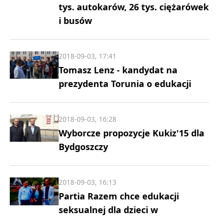
tys. autokarów, 26 tys. ciężarówek
i busów
2018-09-03, 17:41
Tomasz Lenz - kandydat na
prezydenta Torunia o edukacji
2018-09-03, 16:28
Wyborcze propozycje Kukiz'15 dla
Bydgoszczy
2018-09-03, 16:13
Partia Razem chce edukacji
seksualnej dla dzieci w