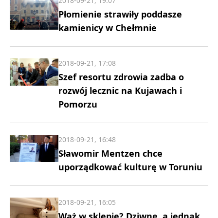
2018-09-21, 19:07
Płomienie strawiły poddasze
kamienicy w Chełmnie
2018-09-21, 17:08
Szef resortu zdrowia zadba o
rozwój lecznic na Kujawach i
Pomorzu
2018-09-21, 16:48
Sławomir Mentzen chce
uporządkować kulturę w Toruniu
2018-09-21, 16:05
Wąż w sklepie? Dziwne, a jednak