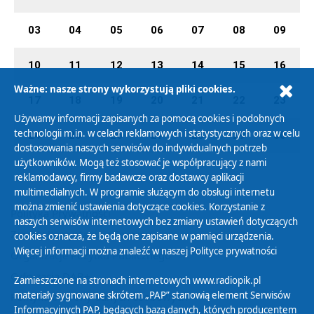
03
04
05
06
07
08
09
10
11
12
13
14
15
16
Ważne: nasze strony wykorzystują pliki cookies.
17
18
19
20
21
22
23
Używamy informacji zapisanych za pomocą cookies i podobnych
technologii m.in. w celach reklamowych i statystycznych oraz w celu
24
25
26
27
28
29
30
dostosowania naszych serwisów do indywidualnych potrzeb
użytkowników. Mogą też stosować je współpracujący z nami
reklamodawcy, firmy badawcze oraz dostawcy aplikacji
multimedialnych. W programie służącym do obsługi internetu
można zmienić ustawienia dotyczące cookies. Korzystanie z
Polityka Prywatności
naszych serwisów internetowych bez zmiany ustawień dotyczących
Zasady korzystania z Serwisu
cookies oznacza, że będą one zapisane w pamięci urządzenia.
Więcej informacji można znaleźć w naszej
Polityce prywatności
Organizacje Pożytku Publicznego
Cyfryzacja DAB+
Zamieszczone na stronach internetowych www.radiopik.pl
materiały sygnowane skrótem „PAP” stanowią element Serwisów
Polityka ochrony danych osobowych
Informacyjnych PAP, będących bazą danych, których producentem