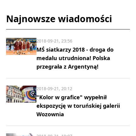
Najnowsze wiadomości
2018-09-21, 23:56
MŚ siatkarzy 2018 - droga do
medalu utrudniona! Polska
przegrała z Argentyną!
2018-09-21, 20:12
"Kolor w grafice" wypełnił
ekspozycję w toruńskiej galerii
Wozownia