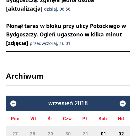
Bydgoszczą. Zginęła jedna osoba
[aktualizacja]
dzisiaj, 06:56
Płonął taras w bloku przy ulicy Potockiego w
Bydgoszczy. Ogień ugaszono w kilka minut
[zdjęcia]
przedwczoraj, 16:01
Archiwum
wrzesień 2018
Pon.
Wt.
Śr.
Czw.
Pt.
Sob.
Nd.
27
28
29
30
31
01
02